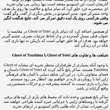
شان است. این استودیو معتقد است تنها زمانی می توان تجربه
نحصربه فرد خلق کرد که تمام منابع و خلاقیت ها روی یک هدف
 متمرکز شود. مدیر استودیو در بخش دیگری از گفت وگو گفت:
 هرکسی روی یک ایده دقیق تمرکز می کند، نتایج شگفت انگیز
شوند
.
او همچنین اضافه کرد که دنیای بازی Ghost of Yotei در مقایسه با
ن قبلی بسیار گسترده تر و از لحاظ جزئیات بصری، چشم گیرتر
د بود. هدف آن ها خلق جهانی است که بازیکن نه تنها بازی کند،
 در آن زندگی کند.
و تفاوت های Ghost of Yotei با Ghost of Tsushima
با وجود آنکه بسیاری از طرفداران منتظر تجربه ای مشابه Ghost of
Tsushima هستند، ساکر پانچ تأکید کرده که Ghost of Yotei داستان و
 متفاوتی دارد. در این اثر، شاهد دنیایی با المان های فرهنگی
 اما با رویکردی تازه تر خواهیم بود. انتظار می رود سیستم
زات بازی نسبت به گذشته پیشرفته تر و حرکات شمشیرزنی
 گرایانه تر باشد.
 پانچ همچنین وعده داده که محیط های بازی از کوه های برفی
ه تا روستاهای ژاپنی با جزئیاتی خیره کننده طراحی خواهند شد.
تغییرات نشان از جاه طلبی بالای استودیو در ارتقای تجربه