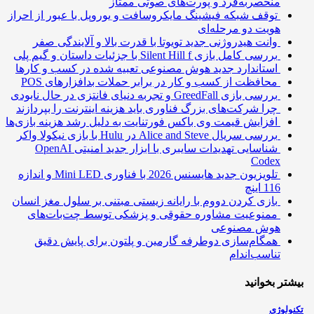
منحصربه‌فرد و پورت‌های صوتی ممتاز
توقف شبکه فیشینگ مایکروسافت و یوروپل با عبور از احراز
هویت دو مرحله‌ای
وانت هیدروژنی جدید تویوتا با قدرت بالا و آلایندگی صفر
بررسی کامل بازی Silent Hill f با جزئیات داستان و گیم پلی
استاندارد جدید هوش مصنوعی تعبیه شده در کسب و کارها
محافظت از کسب و کار در برابر حملات بدافزارهای POS
بررسی بازی GreedFall و تجربه دنیای فانتزی در حال نابودی
چرا شرکت‌های بزرگ فناوری باید هزینه اینترنت را بپردازند
افزایش قیمت وی باکس فورتنایت به دلیل رشد هزینه بازی‌ها
بررسی سریال Alice and Steve در Hulu با بازی نیکولا واکر
شناسایی تهدیدات سایبری با ابزار جدید امنیتی OpenAI
Codex
تلویزیون جدید هایسنس 2026 با فناوری Mini LED و اندازه
116 اینچ
بازی کردن دووم با رایانه زیستی مبتنی بر سلول مغز انسان
ممنوعیت مشاوره حقوقی و پزشکی توسط چت‌بات‌های
هوش مصنوعی
همگام‌سازی دوطرفه گارمین و پلتون برای پایش دقیق
تناسب‌اندام
تر بخوانید
ولوژی