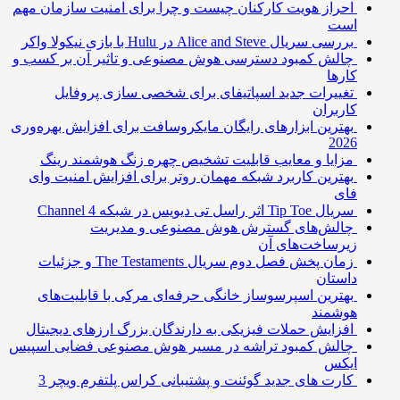
احراز هویت کارکنان چیست و چرا برای امنیت سازمان مهم
است
بررسی سریال Alice and Steve در Hulu با بازی نیکولا واکر
چالش کمبود دسترسی هوش مصنوعی و تاثیر آن بر کسب و
کارها
تغییرات جدید اسپاتیفای برای شخصی سازی پروفایل
کاربران
بهترین ابزارهای رایگان مایکروسافت برای افزایش بهره‌وری
2026
مزایا و معایب قابلیت تشخیص چهره زنگ هوشمند رینگ
بهترین کاربرد شبکه مهمان روتر برای افزایش امنیت وای
فای
سریال Tip Toe اثر راسل تی دیویس در شبکه Channel 4
چالش‌های گسترش هوش مصنوعی و مدیریت
زیرساخت‌های آن
زمان پخش فصل دوم سریال The Testaments و جزئیات
داستان
بهترین اسپرسوساز خانگی حرفه‌ای مرکی با قابلیت‌های
هوشمند
افزایش حملات فیزیکی به دارندگان بزرگ ارزهای دیجیتال
چالش کمبود تراشه در مسیر هوش مصنوعی فضایی اسپیس
ایکس
کارت های جدید گوئنت و پشتیبانی کراس پلتفرم ویچر 3