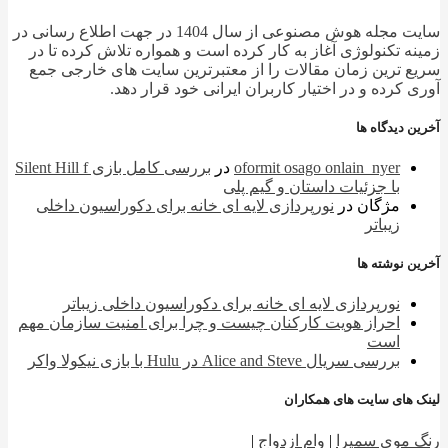
سایت مجله هوش مصنوعی از سال 1404 در جهت اطلاع رسانی در
ه تکنولوژی آغاز به کار کرده است و همواره تلاش کرده تا در
 ترین زمان مقالات را از معتبرترین سایت های خارجی جمع
 کرده و در اختیار کاربران ایرانی خود قرار دهد.
 دیدگاه ها
oformit osago onlain_nyer
در
بررسی کامل بازی Silent Hill f
با جزئیات داستان و گیم پلی
مژگان
در
نورپردازی لایه ای خانه برای دکوراسیون داخلی
زیباتر
 نوشته ها
نورپردازی لایه ای خانه برای دکوراسیون داخلی زیباتر
احراز هویت کارکنان چیست و چرا برای امنیت سازمان مهم
است
بررسی سریال Alice and Steve در Hulu با بازی نیکولا واکر
 های سایت های همکاران
 موی سمیرا
|
وام ازدواج
|