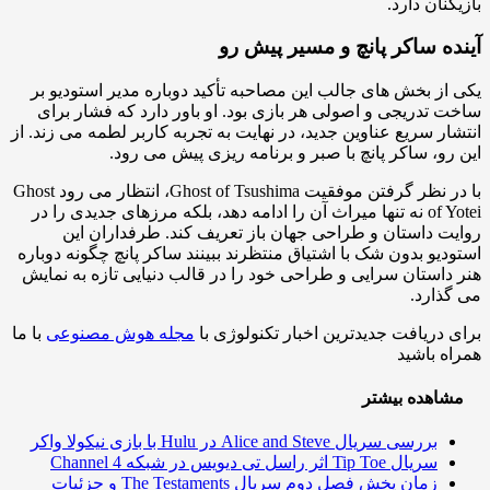
کنان دارد.
ده ساکر پانچ و مسیر پیش رو
از بخش های جالب این مصاحبه تأکید دوباره مدیر استودیو بر
 تدریجی و اصولی هر بازی بود. او باور دارد که فشار برای
ار سریع عناوین جدید، در نهایت به تجربه کاربر لطمه می زند. از
رو، ساکر پانچ با صبر و برنامه ریزی پیش می رود.
با در نظر گرفتن موفقیت Ghost of Tsushima، انتظار می رود Ghost
of Yotei نه تنها میراث آن را ادامه دهد، بلکه مرزهای جدیدی را در
ت داستان و طراحی جهان باز تعریف کند. طرفداران این
دیو بدون شک با اشتیاق منتظرند ببینند ساکر پانچ چگونه دوباره
داستان سرایی و طراحی خود را در قالب دنیایی تازه به نمایش
ذارد.
 دریافت جدیدترین اخبار تکنولوژی با
مجله هوش مصنوعی
با ما
ه باشید
اهده بیشتر
بررسی سریال Alice and Steve در Hulu با بازی نیکولا واکر
سریال Tip Toe اثر راسل تی دیویس در شبکه Channel 4
زمان پخش فصل دوم سریال The Testaments و جزئیات