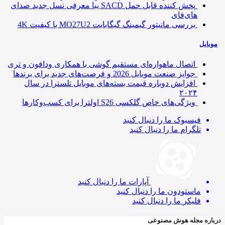
پخش کننده قابل حمل SACD یبا معرفی نسل جدید صدای
های‌فای
بررسی مانیتور گیمینگ گیگابایت MO27U2 با کیفیت 4K
ایل
اتصال ماهواره‌ای مستقیم گوشی‌ با همکاری ودافون و تری
جوایز صنعت موبایل 2026 و فرصت‌های جدید برای برندها
افزایش دوباره قیمت بسته‌های موبایل تلسترا در سال
۲۰۲۴
ویژگی‌های خاص گلکسی S26 اولترا برای کسب‌وکارها
فیسبوک
ما را دنبال کنید
تلگرام
ما را دنبال کنید
آپارات
ما را دنبال کنید
ماستودون
ما را دنبال کنید
فلیکر
ما را دنبال کنید
ره مجله هوش مصنوعی