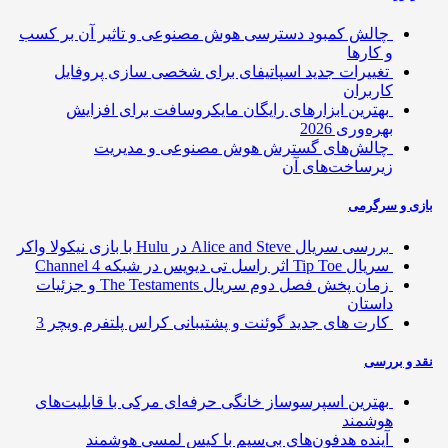
چالش کمبود دسترسی هوش مصنوعی و تاثیر آن بر کسب
و کارها
تغییرات جدید اسپاتیفای برای شخصی سازی پروفایل
کاربران
بهترین ابزارهای رایگان مایکروسافت برای افزایش
بهره‌وری 2026
چالش‌های گسترش هوش مصنوعی و مدیریت
زیرساخت‌های آن
ی و سرگرمی
بررسی سریال Alice and Steve در Hulu با بازی نیکولا واکر
سریال Tip Toe اثر راسل تی دیویس در شبکه Channel 4
زمان پخش فصل دوم سریال The Testaments و جزئیات
داستان
کارت های جدید گوئنت و پشتیبانی کراس پلتفرم ویچر 3
 و بررسی
بهترین اسپرسوساز خانگی حرفه‌ای مرکی با قابلیت‌های
هوشمند
آینده هدفون‌های بی‌سیم با کیس لمسی هوشمند