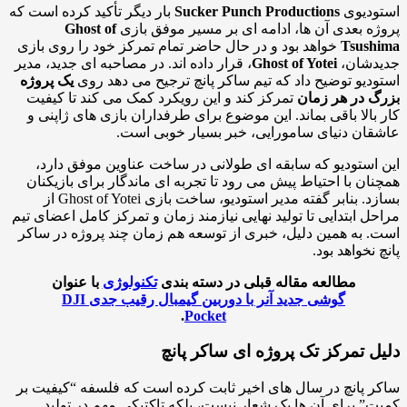
ودیوی
Sucker Punch Productions
بار دیگر تأکید کرده است که
ه بعدی آن ها، ادامه ای بر مسیر موفق بازی
Ghost of
Tsush
خواهد بود و در حال حاضر تمام تمرکز خود را روی بازی
دشان،
Ghost of Yotei
، قرار داده اند. در مصاحبه ای جدید، مدیر
دیو توضیح داد که تیم ساکر پانچ ترجیح می دهد روی
یک پروژه
 در هر زمان
تمرکز کند و این رویکرد کمک می کند تا کیفیت
بالا باقی بماند. این موضوع برای طرفداران بازی های ژاپنی و
ان دنیای سامورایی، خبر بسیار خوبی است.
استودیو که سابقه ای طولانی در ساخت عناوین موفق دارد،
ان با احتیاط پیش می رود تا تجربه ای ماندگار برای بازیکنان
بسازد. بنابر گفته مدیر استودیو، ساخت بازی Ghost of Yotei از
ل ابتدایی تا تولید نهایی نیازمند زمان و تمرکز کامل اعضای تیم
 به همین دلیل، خبری از توسعه هم زمان چند پروژه در ساکر
 نخواهد بود.
مطالعه مقاله قبلی در دسته بندی
تکنولوژی
با عنوان
گوشی جدید آنر با دوربین گیمبال رقیب جدی DJI
.
Pocket
ل تمرکز تک پروژه ای ساکر پانچ
 پانچ در سال های اخیر ثابت کرده است که فلسفه “کیفیت بر
” برای آن ها یک شعار نیست، بلکه تاکتیکی مهم در تولید