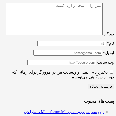
اه
ل*
سایت
ذخیره نام، ایمیل و وبسایت من در مرورگر برای زمانی که
ره دیدگاهی می‌نویسم.
 های محبوب
بررسی مینی پی ‌سی Minisforum M1 با طراحی