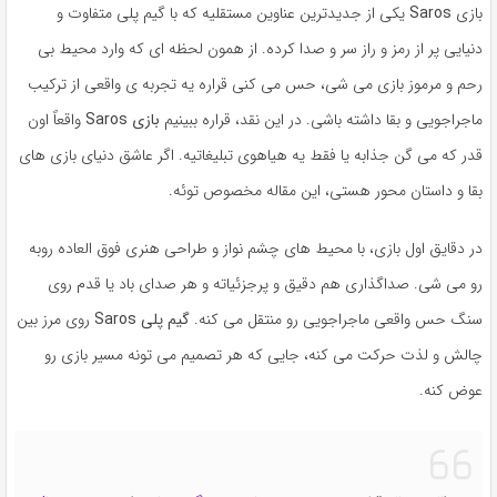
بازی
Saros
یکی از جدیدترین عناوین مستقلیه که با گیم پلی متفاوت و
دنیایی پر از رمز و راز سر و صدا کرده. از همون لحظه ای که وارد محیط بی
رحم و مرموز بازی می شی، حس می کنی قراره یه تجربه ی واقعی از ترکیب
ماجراجویی و بقا داشته باشی. در این نقد، قراره ببینیم
بازی Saros
واقعاً اون
قدر که می گن جذابه یا فقط یه هیاهوی تبلیغاتیه. اگر عاشق دنیای بازی های
بقا و داستان محور هستی، این مقاله مخصوص توئه.
در دقایق اول بازی، با محیط های چشم نواز و طراحی هنری فوق العاده روبه
رو می شی. صداگذاری هم دقیق و پرجزئیاته و هر صدای باد یا قدم روی
سنگ حس واقعی ماجراجویی رو منتقل می کنه.
گیم پلی Saros
روی مرز بین
چالش و لذت حرکت می کنه، جایی که هر تصمیم می تونه مسیر بازی رو
عوض کنه.