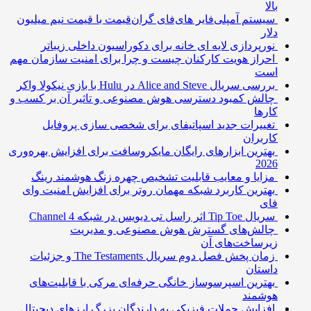
بالا
سیستم آمپلی‌فایر های‌فای گران‌قیمت با قیمت نیم میلیون
دلار
نورپردازی لایه ای خانه برای دکوراسیون داخلی زیباتر
احراز هویت کارکنان چیست و چرا برای امنیت سازمان مهم
است
بررسی سریال Alice and Steve در Hulu با بازی نیکولا واکر
چالش کمبود دسترسی هوش مصنوعی و تاثیر آن بر کسب و
کارها
تغییرات جدید اسپاتیفای برای شخصی سازی پروفایل
کاربران
بهترین ابزارهای رایگان مایکروسافت برای افزایش بهره‌وری
2026
مزایا و معایب قابلیت تشخیص چهره زنگ هوشمند رینگ
بهترین کاربرد شبکه مهمان روتر برای افزایش امنیت وای
فای
سریال Tip Toe اثر راسل تی دیویس در شبکه Channel 4
چالش‌های گسترش هوش مصنوعی و مدیریت
زیرساخت‌های آن
زمان پخش فصل دوم سریال The Testaments و جزئیات
داستان
بهترین اسپرسوساز خانگی حرفه‌ای مرکی با قابلیت‌های
هوشمند
افزایش حملات فیزیکی به دارندگان بزرگ ارزهای دیجیتال