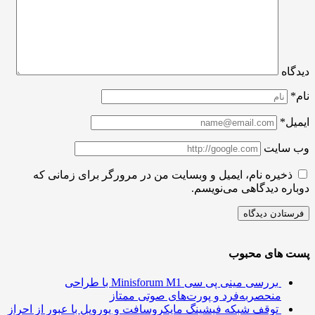
اه
ل*
سایت
ذخیره نام، ایمیل و وبسایت من در مرورگر برای زمانی که
ره دیدگاهی می‌نویسم.
 های محبوب
بررسی مینی پی ‌سی Minisforum M1 با طراحی
منحصربه‌فرد و پورت‌های صوتی ممتاز
توقف شبکه فیشینگ مایکروسافت و یوروپل با عبور از احراز