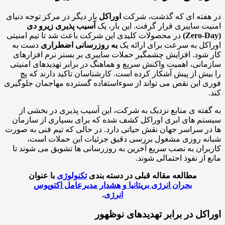
هفته ای که گذشت، شرکت
اوراکل
بار دیگر در مرکز توجه دنیای
ت سایبری قرار گرفت. این بار، یک
آسیب پذیری زیرو دی
در محصولات کلیدی این شرکت باعث شد تا تیم امنیتی
کل به سرعت برای ارائه یک
به روزرسانی اضطراری
دست به
شود. افزایش چشمگیر حملات سایبری بر بستر نرم افزارهای
انی، اهمیت واکنش سریع و هماهنگ در برابر تهدیدهای امنیتی
یش از پیش آشکار کرده است. کارشناسان تاکید دارند که پچ
 این نقص می تواند از سوءاستفاده گسترده مهاجمان جلوگیری
فته ی منابع نزدیک به شرکت، این آسیب پذیری در بخشی از
م های ابری اوراکل کشف شده که برای بسیاری از سازمان
ر سراسر جهان نقش حیاتی دارد. در حالی که تیم فنی به صورت
ه روزی مشغول بررسی دقیق جزئیات این حملات است،
ران به نصب سریع آخرین به روزرسانی ها تشویق می شوند تا
 از نفوذ احتمالی شوند.
مطالعه مقاله قبلی در دسته بندی
تکنولوژی
با عنوان
بحران انرژی بریتانیا و هشدار مدیرعامل اکتوپوس
انرژی
.
اکل در برابر تهدیدهای نوظهور