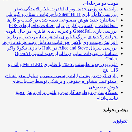
هویت دو مرحله‌ای
وانت هیدروژنی جدید تویوتا با قدرت بالا و آلایندگی صفر
بررسی کامل بازی Silent Hill f با جزئیات داستان و گیم پلی
استاندارد جدید هوش مصنوعی تعبیه شده در کسب و کارها
محافظت از کسب و کار در برابر حملات بدافزارهای POS
بررسی بازی GreedFall و تجربه دنیای فانتزی در حال نابودی
چرا شرکت‌های بزرگ فناوری باید هزینه اینترنت را بپردازند
افزایش قیمت وی باکس فورتنایت به دلیل رشد هزینه بازی‌ها
بررسی سریال Alice and Steve در Hulu با بازی نیکولا واکر
شناسایی تهدیدات سایبری با ابزار جدید امنیتی OpenAI
Codex
تلویزیون جدید هایسنس 2026 با فناوری Mini LED و اندازه
116 اینچ
بازی کردن دووم با رایانه زیستی مبتنی بر سلول مغز انسان
ممنوعیت مشاوره حقوقی و پزشکی توسط چت‌بات‌های
هوش مصنوعی
همگام‌سازی دوطرفه گارمین و پلتون برای پایش دقیق
تناسب‌اندام
تر بخوانید
ولوژی