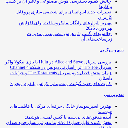
چالش کمبود دسترسی هوش مصنوعی و تاثیر آن بر کسب
و کارها
تغییرات جدید اسپاتیفای برای شخصی سازی پروفایل
کاربران
بهترین ابزارهای رایگان مایکروسافت برای افزایش
بهره‌وری 2026
چالش‌های گسترش هوش مصنوعی و مدیریت
زیرساخت‌های آن
ی و سرگرمی
بررسی سریال Alice and Steve در Hulu با بازی نیکولا واکر
سریال Tip Toe اثر راسل تی دیویس در شبکه Channel 4
زمان پخش فصل دوم سریال The Testaments و جزئیات
داستان
کارت های جدید گوئنت و پشتیبانی کراس پلتفرم ویچر 3
 و بررسی
بهترین اسپرسوساز خانگی حرفه‌ای مرکی با قابلیت‌های
هوشمند
آینده هدفون‌های بی‌سیم با کیس لمسی هوشمند
پخش کننده قابل حمل SACD یبا معرفی نسل جدید صدای
های‌فای