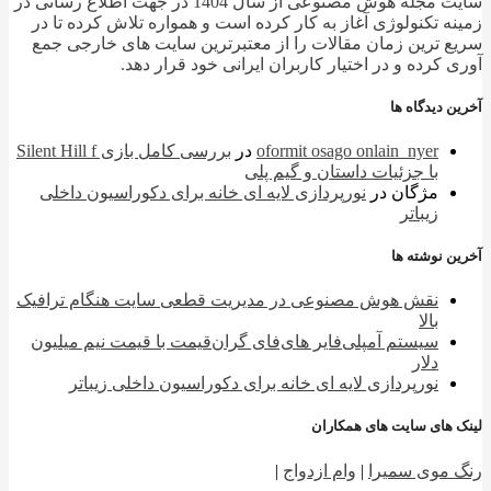
سایت مجله هوش مصنوعی از سال 1404 در جهت اطلاع رسانی در
ه تکنولوژی آغاز به کار کرده است و همواره تلاش کرده تا در
 ترین زمان مقالات را از معتبرترین سایت های خارجی جمع
 کرده و در اختیار کاربران ایرانی خود قرار دهد.
 دیدگاه ها
oformit osago onlain_nyer
در
بررسی کامل بازی Silent Hill f
با جزئیات داستان و گیم پلی
مژگان
در
نورپردازی لایه ای خانه برای دکوراسیون داخلی
زیباتر
 نوشته ها
نقش هوش مصنوعی در مدیریت قطعی سایت هنگام ترافیک
بالا
سیستم آمپلی‌فایر های‌فای گران‌قیمت با قیمت نیم میلیون
دلار
نورپردازی لایه ای خانه برای دکوراسیون داخلی زیباتر
 های سایت های همکاران
 موی سمیرا
|
وام ازدواج
|