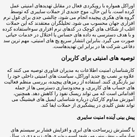
کل همواره با رویکردی فعال در مقابل تهدیدهای امنیتی عمل
 است. با این حال، موج جدیدی از حملات سایبری که توسط
 های هکری پیچیده انجام می شود، چالشی جدی برای غول نرم
ری جهان محسوب می شود. تحلیلگران معتقدند که این حملات
 از شکاف های کوچک در کدهای نرم افزاری سوءاستفاده کرده
 هدف دسترسی به داده های حساس یا اختلال در خدمات حیاتی
 می گیرد. بنابراین انتشار سریع پچ های امنیتی، مهم ترین سد
ی شرکت ها در برابر این تهدیدهاست.
یه های امنیتی برای کاربران
ناسان امنیت اطلاعات به مدیران فناوری توصیه می کنند که
ه بر نصب پچ جدید اوراکل، سیاست های امنیتی داخلی خود را
بازنگری کنند. استفاده از رمزهای پیچیده، بررسی منظم فعالیت
حساب های کاربری، و محدودسازی دسترسی ها از جمله
ماتی است که می تواند ریسک نفوذ را کاهش دهد. همچنین،
ش مداوم کارکنان درباره شناسایی ایمیل های فیشینگ می
د نقش کلیدی در پیشگیری از حملات ایفا کند.
بینی آینده امنیت سایبری
سترش زیرساخت های ابری و افزایش فشار بر سیستم های
انی، پیش بینی می شود آسیب پذیری های زیرو دی در سال