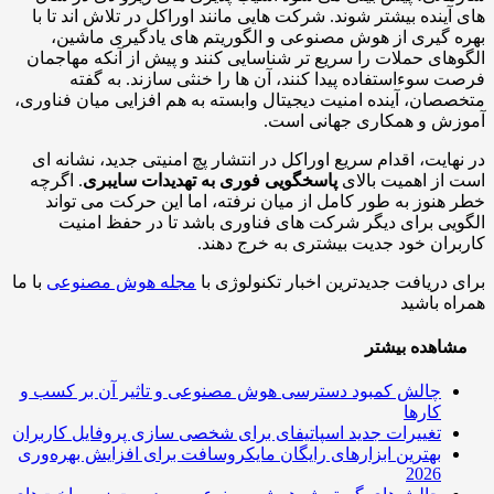
آینده بیشتر شوند. شرکت هایی مانند اوراکل در تلاش اند تا با
 گیری از هوش مصنوعی و الگوریتم های یادگیری ماشین،
های حملات را سریع تر شناسایی کنند و پیش از آنکه مهاجمان
 سوءاستفاده پیدا کنند، آن ها را خنثی سازند. به گفته
صان، آینده امنیت دیجیتال وابسته به هم افزایی میان فناوری،
زش و همکاری جهانی است.
هایت، اقدام سریع اوراکل در انتشار پچ امنیتی جدید، نشانه ای
از اهمیت بالای
پاسخگویی فوری به تهدیدات سایبری
. اگرچه
هنوز به طور کامل از میان نرفته، اما این حرکت می تواند
یی برای دیگر شرکت های فناوری باشد تا در حفظ امنیت
ران خود جدیت بیشتری به خرج دهند.
 دریافت جدیدترین اخبار تکنولوژی با
مجله هوش مصنوعی
با ما
ه باشید
اهده بیشتر
چالش کمبود دسترسی هوش مصنوعی و تاثیر آن بر کسب و
کارها
تغییرات جدید اسپاتیفای برای شخصی سازی پروفایل کاربران
بهترین ابزارهای رایگان مایکروسافت برای افزایش بهره‌وری
2026