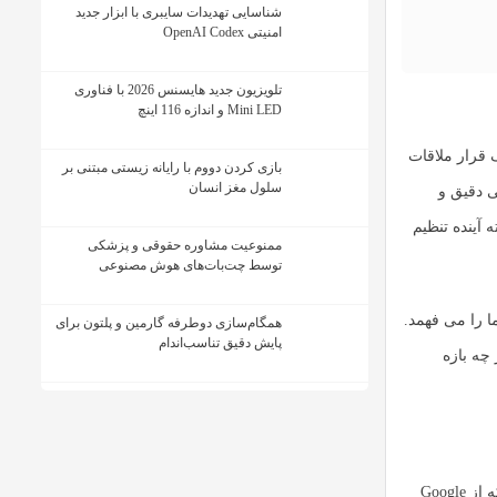
شناسایی تهدیدات سایبری با ابزار جدید
امنیتی OpenAI Codex
تلویزیون جدید هایسنس 2026 با فناوری
Mini LED و اندازه 116 اینچ
که یک قرار ملاقات
بازی کردن دووم با رایانه زیستی مبتنی بر
سلول مغز انسان
 دقیق و
 آینده تنظیم
ممنوعیت مشاوره حقوقی و پزشکی
توسط چت‌بات‌های هوش مصنوعی
ا را می فهمد.
همگام‌سازی دوطرفه گارمین و پلتون برای
پایش دقیق تناسب‌اندام
داند منظور شما در چه بازه
است. کاربران حرفه ای که از Google