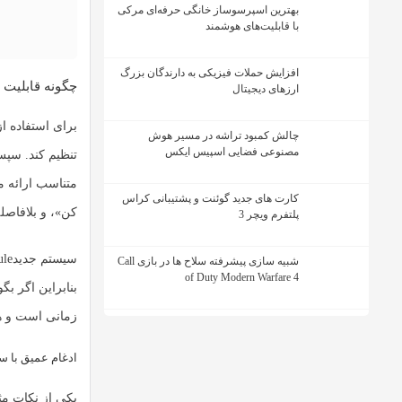
بهترین اسپرسوساز خانگی حرفه‌ای مرکی
با قابلیت‌های هوشمند
افزایش حملات فیزیکی به دارندگان بزرگ
چگونه قابلیت Help Me Schedule کار می کند
ارزهای دیجیتال
برای استفاده ا
چالش کمبود تراشه در مسیر هوش
مصنوعی فضایی اسپیس ایکس
تنظیم کند. سپ
متناسب ارائه می
کارت های جدید گوئنت و پشتیبانی کراس
کن»، و بلافاصل
پلتفرم ویچر 3
سیستم جدید
ule
شبیه سازی پیشرفته سلاح ها در بازی Call
of Duty Modern Warfare 4
زمانی است و هم
ادغام عمیق با س
یکی از نکات مث