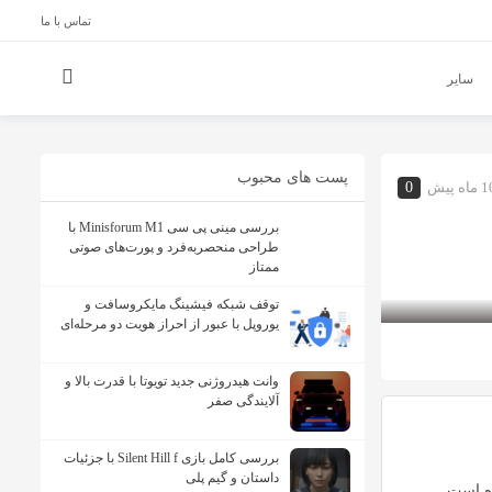
تماس با ما
سایر
پست های محبوب
ماه پیش
0
بررسی مینی پی ‌سی Minisforum M1 با
طراحی منحصربه‌فرد و پورت‌های صوتی
ممتاز
توقف شبکه فیشینگ مایکروسافت و
یوروپل با عبور از احراز هویت دو مرحله‌ای
وانت هیدروژنی جدید تویوتا با قدرت بالا و
آلایندگی صفر
بررسی کامل بازی Silent Hill f با جزئیات
داستان و گیم پلی
ه است.