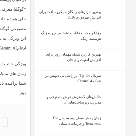
*
گوگل
با معرفی 
بهترین ابزارهای رایگان مایکروسافت برای
افزایش بهره‌وری 2026
حلی هوشمندانه 
مصنوعی گوگل
ج
مزایا و معایب قابلیت تشخیص چهره زنگ
این ویژگی نه تن
هوشمند رینگ
ادغام
Gemini AI
بهترین کاربرد شبکه مهمان روتر برای
افزایش امنیت وای فای
ویژگی جالب ای
زمان های ممکن 
سریال Tip Toe اثر راسل تی دیویس در
شبکه Channel 4
شما پراکنده باش
دهد.
چالش‌های گسترش هوش مصنوعی و
مدیریت زیرساخت‌های آن
زمان پخش فصل دوم سریال The
Testaments و جزئیات داستان