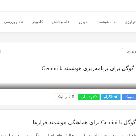
نولوژی
خانه هوشمند
خودرو
علم و دانش
کامپوتر
نقد و بررسی
ولوژی
10 
وگل برای برنامه‌ریزی هوشمند با Gemini
یسبوک
تلگرام
واتساپ
کپی لینک
هماهنگی هوشمند قرارها
غله امروز، مدیریت زمان به یکی از چالش های اصلی زندگی روزمره تبدیل شد