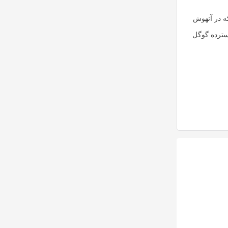
 در آن
هوش
ت گسترده گوگل