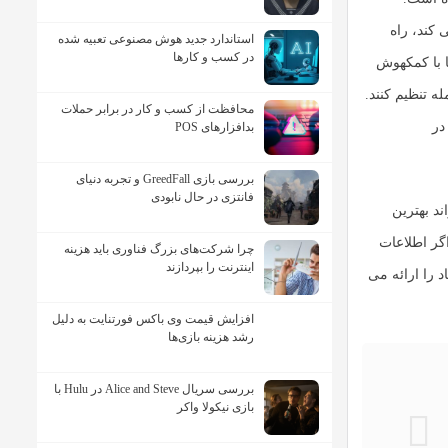
 کند، راه
استاندارد جدید هوش مصنوعی تعبیه شده
در کسب و کارها
با کمک
هوش
ه تنظیم کنند.
محافظت از کسب و کار در برابر حملات
در
بدافزارهای POS
بررسی بازی GreedFall و تجربه دنیای
فانتزی در حال نابودی
ند بهترین
گر اطلاعات
چرا شرکت‌های بزرگ فناوری باید هزینه
اینترنت را بپردازند
د را ارائه می
افزایش قیمت وی باکس فورتنایت به دلیل
رشد هزینه بازی‌ها
بررسی سریال Alice and Steve در Hulu با
بازی نیکولا واکر