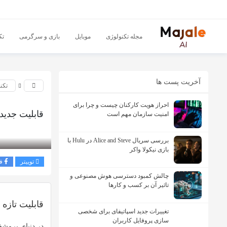
مجله تکنولوژی
موبایل
بازی و سرگرمی
تک
آخریت پست ها
تکن
احراز هویت کارکنان چیست و چرا برای
قابلیت جدید گ
امنیت سازمان مهم است
بازدید 296
بررسی سریال Alice and Steve در Hulu با
بازی نیکولا واکر
توییتر
ف
چالش کمبود دسترسی هوش مصنوعی و
تاثیر آن بر کسب و کارها
قابلیت تازه گوگل با Gemini برای 
تغییرات جدید اسپاتیفای برای شخصی
سازی پروفایل کاربران
در دنیای پرمش