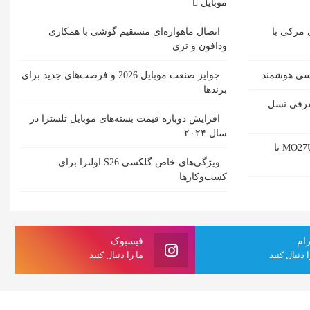
موبایل
 مرکی با
اتصال ماهواره‌ای مستقیم گوشی‌ با همکاری
ودافون و تری
مسی هوشمند
جوایز صنعت موبایل 2026 و فرصت‌های جدید برای
برندها
ل حمل SACD یبا معرفی نسل
افزایش دوباره قیمت بسته‌های موبایل تلسترا در
سال ۲۰۲۴
بررسی مانیتور گیمینگ گیگابایت MO27U2 با
ویژگی‌های خاص گلکسی S26 اولترا برای
کسب‌وکارها
رام
فیسبوک
ا دنبال کنید
ما را دنبال کنید