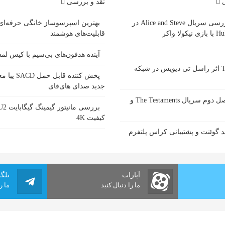
ی
نقد و بررسی
بررسی سریال Alice and Steve در
بهترین اسپرسوساز خانگی حرفه‌ای
ازی نیکولا واکر
قابلیت‌های هوشمند
آینده هدفون‌های بی‌سیم با کیس ل
سریال Tip Toe اثر راسل تی دیویس در شبکه
پخش کننده قاب
جدید صدای های‌فای
زمان پخش فصل دوم سریال The Testaments و
کیفیت 4K
 گوئنت و پشتیبانی کراس پلتفرم
آپارات
تلگ
ما را دنبال کنید
ما ر