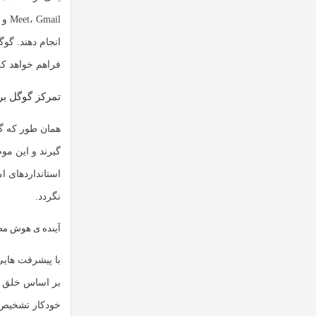
انجام دهند. گوگ
فراهم خواهد کر
تمرکز گوگل 
همان طور که گو
گیرند و این مو
استانداردهای ا
نگردد.
آینده ی هوش مص
با پیشرفت هایی
بر اساس خلق وخ
خودکار تشخیص د