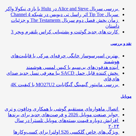
بررسی سریال Alice and Steve در Hulu با بازی نیکولا واکر
سریال Tip Toe اثر راسل تی دیویس در شبکه Channel 4
زمان پخش فصل دوم سریال The Testaments و جزئیات
داستان
کارت های جدید گوئنت و پشتیبانی کراس پلتفرم ویچر 3
 و بررسی
بهترین اسپرسوساز خانگی حرفه‌ای مرکی با قابلیت‌های
هوشمند
آینده هدفون‌های بی‌سیم با کیس لمسی هوشمند
پخش کننده قابل حمل SACD یبا معرفی نسل جدید صدای
های‌فای
بررسی مانیتور گیمینگ گیگابایت MO27U2 با کیفیت 4K
ایل
اتصال ماهواره‌ای مستقیم گوشی‌ با همکاری ودافون و تری
جوایز صنعت موبایل 2026 و فرصت‌های جدید برای برندها
افزایش دوباره قیمت بسته‌های موبایل تلسترا در سال
۲۰۲۴
ویژگی‌های خاص گلکسی S26 اولترا برای کسب‌وکارها