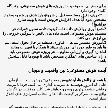
 دستیابی به موفقیت در
پروژه های هوش مصنوعی
، چند گام
ی وجود دارد:
تعریف دقیق مسئله
— قبل از شروع، باید هدف پروژه به وضوح
 شود. آیا هدف افزایش فروش است یا بهینه سازی
ندها؟
ع آوری و پالایش داده ها
— کیفیت داده، ستون فقرات هر
م هوش مصنوعی است. داده های ناقص یا سوگیر، خروجی را
رزش می کنند.
وزش مستمر تیم ها
— فناوری همیشه در حال تحول است. تیم
اید به طور دوره ای آموزش ببینند تا همگام با تغییرات بمانند.
دازه گیری و ارزیابی مداوم
— هر پروژه هوش مصنوعی باید
ی شاخص های عملکرد مشخص باشد تا بهبودها قابل سنجش
د.
ده هوش مصنوعی؛ بین واقعیت و هیجان
مه ی چالش ها، آینده
هوش مصنوعی* روشن است. سازمان
 که امروز هوشمندانه سرمایه گذاری می کنند، فردا با مزیت
تی چشمگیرتری روبه رو خواهند شد. کلید موفقیت در نگرش
 بینانه، تمرکز بر کیفیت داده ها و انتخاب استراتژی های اخلاق
 است.
هایت، پروژه های هوش مصنوعی زمانی موفق می شوند که