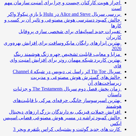
احراز هویت کارکنان چیست و چرا برای امنیت سازمان مهم
است
بررسی سریال Alice and Steve در Hulu با بازی نیکولا واکر
چالش کمبود دسترسی هوش مصنوعی و تاثیر آن بر کسب و
کارها
تغییرات جدید اسپاتیفای برای شخصی سازی پروفایل
کاربران
بهترین ابزارهای رایگان مایکروسافت برای افزایش بهره‌وری
2026
مزایا و معایب قابلیت تشخیص چهره زنگ هوشمند رینگ
بهترین کاربرد شبکه مهمان روتر برای افزایش امنیت وای
فای
سریال Tip Toe اثر راسل تی دیویس در شبکه Channel 4
چالش‌های گسترش هوش مصنوعی و مدیریت
زیرساخت‌های آن
زمان پخش فصل دوم سریال The Testaments و جزئیات
داستان
بهترین اسپرسوساز خانگی حرفه‌ای مرکی با قابلیت‌های
هوشمند
افزایش حملات فیزیکی به دارندگان بزرگ ارزهای دیجیتال
چالش کمبود تراشه در مسیر هوش مصنوعی فضایی اسپیس
ایکس
کارت های جدید گوئنت و پشتیبانی کراس پلتفرم ویچر 3