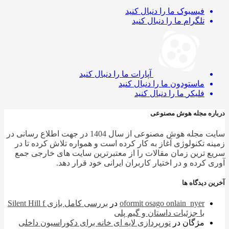
فیسبوک
ما را دنبال کنید
تلگرام
ما را دنبال کنید
آپارات
ما را دنبال کنید
ماستودون
ما را دنبال کنید
فلیکر
ما را دنبال کنید
ره مجله هوش مصنوعی
سایت مجله هوش مصنوعی از سال 1404 در جهت اطلاع رسانی در
ه تکنولوژی آغاز به کار کرده است و همواره تلاش کرده تا در
 ترین زمان مقالات را از معتبرترین سایت های خارجی جمع
 کرده و در اختیار کاربران ایرانی خود قرار دهد.
 دیدگاه ها
oformit osago onlain_nyer
در
بررسی کامل بازی Silent Hill f
با جزئیات داستان و گیم پلی
مژگان
در
نورپردازی لایه ای خانه برای دکوراسیون داخلی