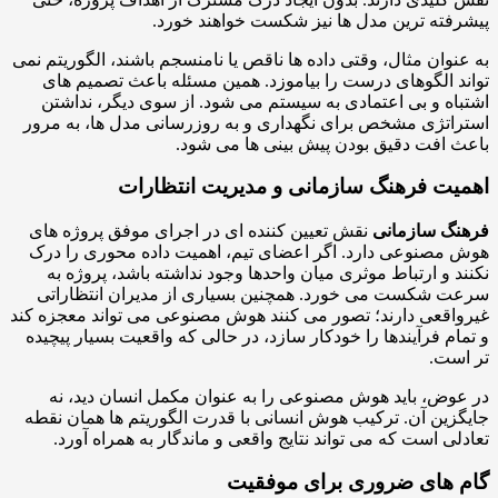
فته ترین مدل ها نیز شکست خواهند خورد.
نوان مثال، وقتی داده ها ناقص یا نامنسجم باشند، الگوریتم نمی
د الگوهای درست را بیاموزد. همین مسئله باعث تصمیم های
اه و بی اعتمادی به سیستم می شود. از سوی دیگر، نداشتن
اتژی مشخص برای نگهداری و به روزرسانی مدل ها، به مرور
 افت دقیق بودن پیش بینی ها می شود.
یت فرهنگ سازمانی و مدیریت انتظارات
نگ سازمانی
نقش تعیین کننده ای در اجرای موفق پروژه های
مصنوعی دارد. اگر اعضای تیم، اهمیت داده محوری را درک
د و ارتباط موثری میان واحدها وجود نداشته باشد، پروژه به
 شکست می خورد. همچنین بسیاری از مدیران انتظاراتی
اقعی دارند؛ تصور می کنند هوش مصنوعی می تواند معجزه کند
ام فرآیندها را خودکار سازد، در حالی که واقعیت بسیار پیچیده
ست.
وض، باید هوش مصنوعی را به عنوان مکمل انسان دید، نه
زین آن. ترکیب هوش انسانی با قدرت الگوریتم ها همان نقطه
لی است که می تواند نتایج واقعی و ماندگار به همراه آورد.
 های ضروری برای موفقیت