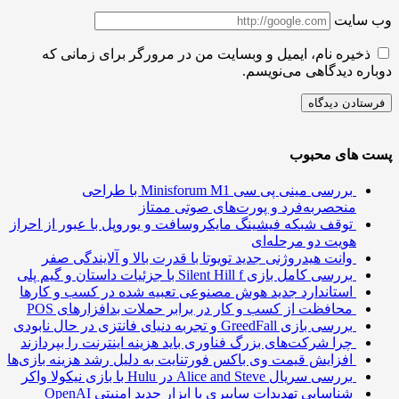
سایت
ذخیره نام، ایمیل و وبسایت من در مرورگر برای زمانی که
ره دیدگاهی می‌نویسم.
 های محبوب
بررسی مینی پی ‌سی Minisforum M1 با طراحی
منحصربه‌فرد و پورت‌های صوتی ممتاز
توقف شبکه فیشینگ مایکروسافت و یوروپل با عبور از احراز
هویت دو مرحله‌ای
وانت هیدروژنی جدید تویوتا با قدرت بالا و آلایندگی صفر
بررسی کامل بازی Silent Hill f با جزئیات داستان و گیم پلی
استاندارد جدید هوش مصنوعی تعبیه شده در کسب و کارها
محافظت از کسب و کار در برابر حملات بدافزارهای POS
بررسی بازی GreedFall و تجربه دنیای فانتزی در حال نابودی
چرا شرکت‌های بزرگ فناوری باید هزینه اینترنت را بپردازند
افزایش قیمت وی باکس فورتنایت به دلیل رشد هزینه بازی‌ها
بررسی سریال Alice and Steve در Hulu با بازی نیکولا واکر
شناسایی تهدیدات سایبری با ابزار جدید امنیتی OpenAI