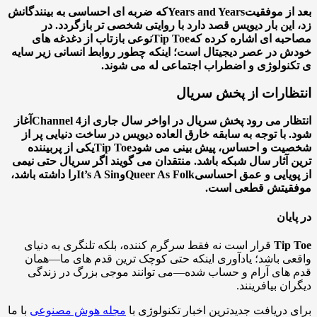
از موفقیت
Years and Years
که ضربه ای احساسی به بینندگانش
این بار دیویس قصد دارد با روایتی شخصی تر بازگردد. در
به ای اشاره کرده که
Tip Toe
نوعی بازتاب از دغدغه های
 در عصر دیجیتال است؛ اینکه چطور روابط انسانی زیر سایه
نولوژی و اضطراب اجتماعی له می شوند.
ظارات از پخش سریال
ار می رود پخش سریال در اواخر سال جاری از
Channel 4
آغاز
 با توجه به سابقه خارق العاده دیویس در ساخت دنیایی پر از
یت و احساس، پیش بینی می شود
Tip Toe
یکی از پربیننده
 آثار سال شبکه باشد. منتقدان می گویند اگر سریال حتی نیمی
ویایی و عمق احساسی
Queer As Folk
و
It’s A Sin
را داشته باشد،
قیتش قطعی است.
ایان
Tip
قرار است نه فقط سرگرم کننده، بلکه تلنگری به دنیای
ی باشد؛ یادآوری اینکه حتی کوچک ترین قدم های ما—همان
های آرام و حساب شده—می توانند موجی بزرگ در زندگی
ان بیافرینند.
 دریافت جدیدترین اخبار تکنولوژی با
مجله هوش مصنوعی
با ما