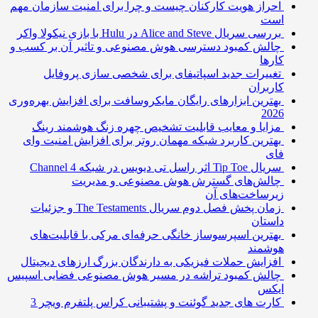
احراز هویت کارکنان چیست و چرا برای امنیت سازمان مهم
است
بررسی سریال Alice and Steve در Hulu با بازی نیکولا واکر
چالش کمبود دسترسی هوش مصنوعی و تاثیر آن بر کسب و
کارها
تغییرات جدید اسپاتیفای برای شخصی سازی پروفایل
کاربران
بهترین ابزارهای رایگان مایکروسافت برای افزایش بهره‌وری
2026
مزایا و معایب قابلیت تشخیص چهره زنگ هوشمند رینگ
بهترین کاربرد شبکه مهمان روتر برای افزایش امنیت وای
فای
سریال Tip Toe اثر راسل تی دیویس در شبکه Channel 4
چالش‌های گسترش هوش مصنوعی و مدیریت
زیرساخت‌های آن
زمان پخش فصل دوم سریال The Testaments و جزئیات
داستان
بهترین اسپرسوساز خانگی حرفه‌ای مرکی با قابلیت‌های
هوشمند
افزایش حملات فیزیکی به دارندگان بزرگ ارزهای دیجیتال
چالش کمبود تراشه در مسیر هوش مصنوعی فضایی اسپیس
ایکس
کارت های جدید گوئنت و پشتیبانی کراس پلتفرم ویچر 3