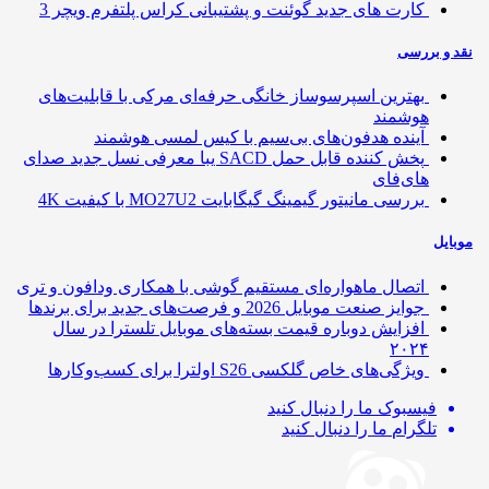
کارت های جدید گوئنت و پشتیبانی کراس پلتفرم ویچر 3
 و بررسی
بهترین اسپرسوساز خانگی حرفه‌ای مرکی با قابلیت‌های
هوشمند
آینده هدفون‌های بی‌سیم با کیس لمسی هوشمند
پخش کننده قابل حمل SACD یبا معرفی نسل جدید صدای
های‌فای
بررسی مانیتور گیمینگ گیگابایت MO27U2 با کیفیت 4K
ایل
اتصال ماهواره‌ای مستقیم گوشی‌ با همکاری ودافون و تری
جوایز صنعت موبایل 2026 و فرصت‌های جدید برای برندها
افزایش دوباره قیمت بسته‌های موبایل تلسترا در سال
۲۰۲۴
ویژگی‌های خاص گلکسی S26 اولترا برای کسب‌وکارها
فیسبوک
ما را دنبال کنید
تلگرام
ما را دنبال کنید