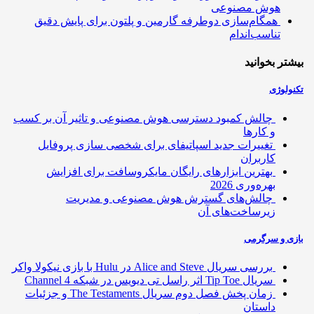
هوش مصنوعی
همگام‌سازی دوطرفه گارمین و پلتون برای پایش دقیق
تناسب‌اندام
تر بخوانید
ولوژی
چالش کمبود دسترسی هوش مصنوعی و تاثیر آن بر کسب
و کارها
تغییرات جدید اسپاتیفای برای شخصی سازی پروفایل
کاربران
بهترین ابزارهای رایگان مایکروسافت برای افزایش
بهره‌وری 2026
چالش‌های گسترش هوش مصنوعی و مدیریت
زیرساخت‌های آن
ی و سرگرمی
بررسی سریال Alice and Steve در Hulu با بازی نیکولا واکر
سریال Tip Toe اثر راسل تی دیویس در شبکه Channel 4
زمان پخش فصل دوم سریال The Testaments و جزئیات
داستان