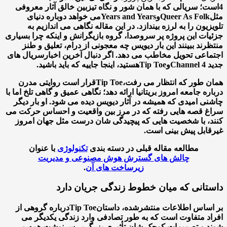
؛ سریالی که با همان شور و نگاه تیزبین خالق آثار معروفی
Queer As Folk
و
Years and Years
می خواهد دوباره دنیای
زیون را به لرزه بیندازد. در این مقاله نگاهی می اندازیم به
ات این پروژه پر سروصدا، گروه بازیگرانش و اینکه چرا بسیاری
رند ببینند این بار دیویس چه معجونی از درام، تعلیق و طنز
اعی تحویل مخاطب می دهد. اگر دنبال آخرین اخبار
سریال های
Chan
و
Tip Toe
هستید، اینجا جاییه که باید باشید.
 طور که انتظار می رفت،
Tip Toe
قرار است روایتی مدرن
ره جامعه امروز بریتانیا ارائه دهد؛ نگاهی عمیق و گاهی تلخ اما با
ی امیدی که همیشه در آثار دیویس دیده می شود. او بار دیگر
 قصه هایی رفته که در مرز بین واقعیت و احساس حرکت می
، با شخصیت هایی که پیچیدگی شان درست مثل جهان امروز
ابل پیش بینی است.
مطالعه مقاله قبلی در دسته بندی
تکنولوژی
با عنوان
چالش های گسترش هوش مصنوعی و مدیریت
زیرساخت های آن
.
تانی که میان خطوط زندگی جریان دارد
ساس اطلاعات منتشرشده، داستان
Tip Toe
درباره گروهی از
د متفاوت است که به طور تصادفی وارد زندگی یکدیگر می
 و تصمیمات کوچک شان تأثیری بزرگ بر سرنوشت همه می