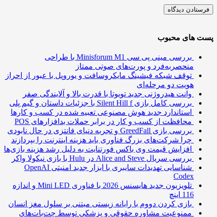
 های محبوب
بررسی مینی پی ‌سی Minisforum M1 با طراحی
منحصربه‌فرد و پورت‌های صوتی ممتاز
توقف شبکه فیشینگ مایکروسافت و یوروپل با عبور از احراز
هویت دو مرحله‌ای
وانت هیدروژنی جدید تویوتا با قدرت بالا و آلایندگی صفر
بررسی کامل بازی Silent Hill f با جزئیات داستان و گیم پلی
استاندارد جدید هوش مصنوعی تعبیه شده در کسب و کارها
محافظت از کسب و کار در برابر حملات بدافزارهای POS
بررسی بازی GreedFall و تجربه دنیای فانتزی در حال نابودی
چرا شرکت‌های بزرگ فناوری باید هزینه اینترنت را بپردازند
افزایش قیمت وی باکس فورتنایت به دلیل رشد هزینه بازی‌ها
بررسی سریال Alice and Steve در Hulu با بازی نیکولا واکر
شناسایی تهدیدات سایبری با ابزار جدید امنیتی OpenAI
Codex
تلویزیون جدید هایسنس 2026 با فناوری Mini LED و اندازه
116 اینچ
بازی کردن دووم با رایانه زیستی مبتنی بر سلول مغز انسان
ممنوعیت مشاوره حقوقی و پزشکی توسط چت‌بات‌های