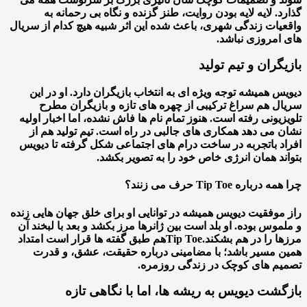
د. لایه لایه بودن روایت، طنز گزنده و نگاه بی رحمانه به
یات زندگی شهری، باعث شده این اثر شبیه هیچ کدام از سریال
امروزی نباشد.
گران و تیم تولید
س همیشه توجه ویژه ای به انتخاب بازیگران دارد. او در این
ل هم سراغ ترکیبی از چهره های تازه و بازیگران مطرح
زیونی رفته است. هنوز تمام نام ها فاش نشده، اما اخبار اولیه
 می دهد همکاری های جالبی در راه است. تیم تولید هم از
د باتجربه در ساخت درام های اجتماعی شکل گرفته تا دیویس
ند همان انرژی خاص خود را به تصویر بکشد.
رباره Tip Toe حرف می زنند؟
موفقیت دیویس همیشه در توانایی او برای خلق جهان هایی زنده
موس بوده. او بلد است بین ژانرها مرز بکشد و بعد با لبخند آن
ا را در هم بشکند.
Tip Toe
هم طبق گفته ها قرار است امتداد
 مسیر باشد؛ با مضامینی درباره حقیقت، عشق، و قدرت
م های کوچک در زندگی روزمره.
گشت دیویس به ریشه ها، اما با نگاهی تازه