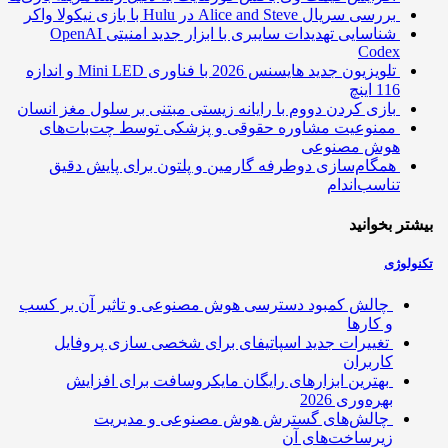
بررسی سریال Alice and Steve در Hulu با بازی نیکولا واکر
شناسایی تهدیدات سایبری با ابزار جدید امنیتی OpenAI
Codex
تلویزیون جدید هایسنس 2026 با فناوری Mini LED و اندازه
116 اینچ
بازی کردن دووم با رایانه زیستی مبتنی بر سلول مغز انسان
ممنوعیت مشاوره حقوقی و پزشکی توسط چت‌بات‌های
هوش مصنوعی
همگام‌سازی دوطرفه گارمین و پلتون برای پایش دقیق
تناسب‌اندام
تر بخوانید
ولوژی
چالش کمبود دسترسی هوش مصنوعی و تاثیر آن بر کسب
و کارها
تغییرات جدید اسپاتیفای برای شخصی سازی پروفایل
کاربران
بهترین ابزارهای رایگان مایکروسافت برای افزایش
بهره‌وری 2026
چالش‌های گسترش هوش مصنوعی و مدیریت
زیرساخت‌های آن