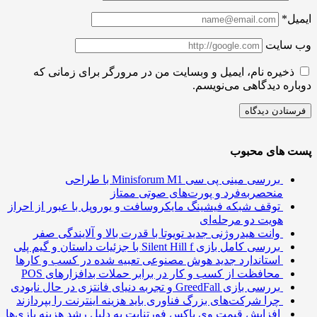
ل*
سایت
ذخیره نام، ایمیل و وبسایت من در مرورگر برای زمانی که
ره دیدگاهی می‌نویسم.
 های محبوب
بررسی مینی پی ‌سی Minisforum M1 با طراحی
منحصربه‌فرد و پورت‌های صوتی ممتاز
توقف شبکه فیشینگ مایکروسافت و یوروپل با عبور از احراز
هویت دو مرحله‌ای
وانت هیدروژنی جدید تویوتا با قدرت بالا و آلایندگی صفر
بررسی کامل بازی Silent Hill f با جزئیات داستان و گیم پلی
استاندارد جدید هوش مصنوعی تعبیه شده در کسب و کارها
محافظت از کسب و کار در برابر حملات بدافزارهای POS
بررسی بازی GreedFall و تجربه دنیای فانتزی در حال نابودی
چرا شرکت‌های بزرگ فناوری باید هزینه اینترنت را بپردازند
افزایش قیمت وی باکس فورتنایت به دلیل رشد هزینه بازی‌ها