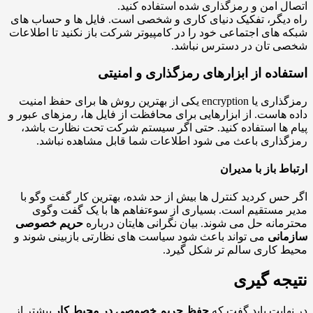
ل امن و رمزگذاری شده استفاده کنید.
دیگر، تفکیک دنیای کاری و شخصی است. فایل ها و حساب های
 های اجتماعی خود را در کامپیوتر شرکت باز نکنید تا اطلاعات
ی تان در دسترس نباشد.
فاده از ابزارهای رمزگذاری و امنیتی
رمزگذاری یا encryption یکی از بهترین روش ها برای حفظ امنیت
 هاست. از ابزارهایی برای محافظت از فایل ها، رمزهای عبور و
 ها استفاده کنید. حتی اگر سیستم شرکت تحت نظارت باشد،
ذاری باعث می شود اطلاعات شما قابل مشاهده نباشد.
اط باز با مدیران
حس کردید کنترل ها بیش از حد شده، بهترین کار گفت وگو با
 مستقیم است. بسیاری از سوءتفاهم ها با یک گفت وگوی
مانه حل می شوند. بیان نگرانی هایتان درباره
حریم خصوصی
مانی
می تواند باعث شود سیاست های نظارتی بازبینی شوند و
 کاری سالم تر شکل گیرد.
جه گیری
هایت باید گفت که
حفظ حریم خصوصی در محیط کار
بیشتر از