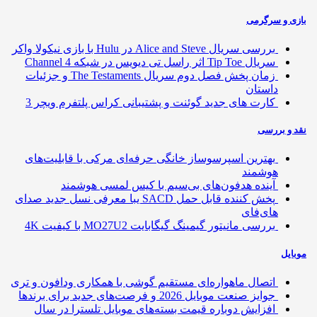
ی و سرگرمی
بررسی سریال Alice and Steve در Hulu با بازی نیکولا واکر
سریال Tip Toe اثر راسل تی دیویس در شبکه Channel 4
زمان پخش فصل دوم سریال The Testaments و جزئیات
داستان
کارت های جدید گوئنت و پشتیبانی کراس پلتفرم ویچر 3
 و بررسی
بهترین اسپرسوساز خانگی حرفه‌ای مرکی با قابلیت‌های
هوشمند
آینده هدفون‌های بی‌سیم با کیس لمسی هوشمند
پخش کننده قابل حمل SACD یبا معرفی نسل جدید صدای
های‌فای
بررسی مانیتور گیمینگ گیگابایت MO27U2 با کیفیت 4K
ایل
اتصال ماهواره‌ای مستقیم گوشی‌ با همکاری ودافون و تری
جوایز صنعت موبایل 2026 و فرصت‌های جدید برای برندها
افزایش دوباره قیمت بسته‌های موبایل تلسترا در سال