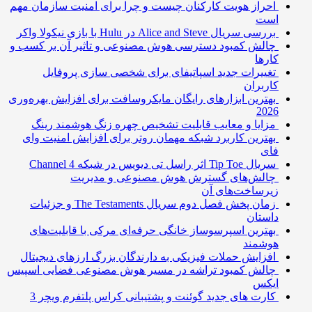
احراز هویت کارکنان چیست و چرا برای امنیت سازمان مهم
است
بررسی سریال Alice and Steve در Hulu با بازی نیکولا واکر
چالش کمبود دسترسی هوش مصنوعی و تاثیر آن بر کسب و
کارها
تغییرات جدید اسپاتیفای برای شخصی سازی پروفایل
کاربران
بهترین ابزارهای رایگان مایکروسافت برای افزایش بهره‌وری
2026
مزایا و معایب قابلیت تشخیص چهره زنگ هوشمند رینگ
بهترین کاربرد شبکه مهمان روتر برای افزایش امنیت وای
فای
سریال Tip Toe اثر راسل تی دیویس در شبکه Channel 4
چالش‌های گسترش هوش مصنوعی و مدیریت
زیرساخت‌های آن
زمان پخش فصل دوم سریال The Testaments و جزئیات
داستان
بهترین اسپرسوساز خانگی حرفه‌ای مرکی با قابلیت‌های
هوشمند
افزایش حملات فیزیکی به دارندگان بزرگ ارزهای دیجیتال
چالش کمبود تراشه در مسیر هوش مصنوعی فضایی اسپیس
ایکس
کارت های جدید گوئنت و پشتیبانی کراس پلتفرم ویچر 3