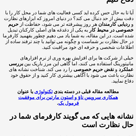
تا به حال حس کرده اید کسی فعالیت های شما در محل کار را با
بیش از حد دنبال می کند؟ در دنیای امروز که ابزارهای نظارت
یابی کارمندان
هر روز پیشرفته تر می شود، حفاظت از
حریم
صی در محیط کار
به یکی از دغدغه های اصلی کارکنان تبدیل
است. در این مقاله، به شما یاد می دهیم چطور بفهمید کارفرما
ال نظارت بر شماست و چگونه می توانید با چند ترفند ساده از
عات شخصی و حرفه ای خود مراقبت کنید.
 از شرکت ها برای افزایش بهره وری از نرم افزارهای
تورینگ استفاده می کنند، اما گاهی این مرز باریک بین
بررسی
کرد
و
نقض حریم خصوصی
را رد می کند. شناخت نشانه های
ت باعث می شود با آگاهی بیشتری کار کنید و از حقوق خود
 نمایید.
مطالعه مقاله قبلی در دسته بندی
تکنولوژی
با عنوان
همکاری سرویس ناؤ و استون مارتین برای موفقیت
فرمول یک
.
نه هایی که می گویند کارفرمای شما در
ل نظارت است