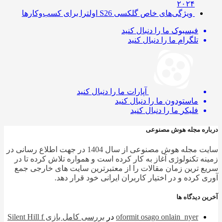
۲۰۲۴
ویژگی‌های خاص گلکسی S26 اولترا برای کسب‌وکارها
فیسبوک
ما را دنبال کنید
تلگرام
ما را دنبال کنید
آپارات
ما را دنبال کنید
ماستودون
ما را دنبال کنید
فلیکر
ما را دنبال کنید
ره مجله هوش مصنوعی
سایت مجله هوش مصنوعی از سال 1404 در جهت اطلاع رسانی در
ه تکنولوژی آغاز به کار کرده است و همواره تلاش کرده تا در
 ترین زمان مقالات را از معتبرترین سایت های خارجی جمع
 کرده و در اختیار کاربران ایرانی خود قرار دهد.
 دیدگاه ها
oformit osago onlain_nyer
در
بررسی کامل بازی Silent Hill f