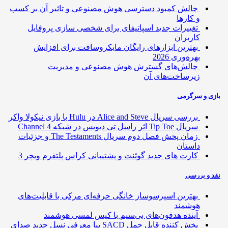
چالش کمبود دسترسی هوش مصنوعی و تاثیر آن بر کسب
و کارها
تغییرات جدید اسپاتیفای برای شخصی سازی پروفایل
کاربران
بهترین ابزارهای رایگان مایکروسافت برای افزایش
بهره‌وری 2026
چالش‌های گسترش هوش مصنوعی و مدیریت
زیرساخت‌های آن
ی و سرگرمی
بررسی سریال Alice and Steve در Hulu با بازی نیکولا واکر
سریال Tip Toe اثر راسل تی دیویس در شبکه Channel 4
زمان پخش فصل دوم سریال The Testaments و جزئیات
داستان
کارت های جدید گوئنت و پشتیبانی کراس پلتفرم ویچر 3
 و بررسی
بهترین اسپرسوساز خانگی حرفه‌ای مرکی با قابلیت‌های
هوشمند
آینده هدفون‌های بی‌سیم با کیس لمسی هوشمند
پخش کننده قابل حمل SACD یبا معرفی نسل جدید صدای