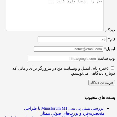
اه
ل*
سایت
ذخیره نام، ایمیل و وبسایت من در مرورگر برای زمانی که
ره دیدگاهی می‌نویسم.
 های محبوب
بررسی مینی پی ‌سی Minisforum M1 با طراحی
منحصربه‌فرد و پورت‌های صوتی ممتاز