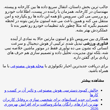
 ترین بخش داستان، انتقال سریع داده ها بین کارخانه و پیسته.
سان در کارخانه، همزمان با راننده در پیست، اطلاعات خودرو
ررسی می کنن. سرویس ناؤ همه این داده ها رو یکپارچه و امن
ل می کنه و همین باعث می شه استون مارتین بتونه در لحظه
م بگیره که مثلاً چطور باید تنظیمات خودرو رو تغییر بده تا
ردش بهتر بشه.
ری بین سرویس ناؤ و استون مارتین حالا به نمادی از آینده
وری ورزشی
تبدیل شده. ترکیبی از هوش دیجیتال و سرعت
نی که نشون می ده نوآوری فقط در موتور ماشین خلاصه نمی
بلکه توی مدیریت، تحلیل داده و تصمیم سازی هم حرف های
ی برای گفتن داره.
 دریافت جدیدترین اخبار تکنولوژی با
مجله هوش مصنوعی
با ما
ه باشید.
اهده بیشتر
چالش کمبود دسترسی هوش مصنوعی و تاثیر آن بر کسب و
کارها
تغییرات جدید اسپاتیفای برای شخصی سازی پروفایل کاربران
بهترین ابزارهای رایگان مایکروسافت برای افزایش بهره‌وری
2026