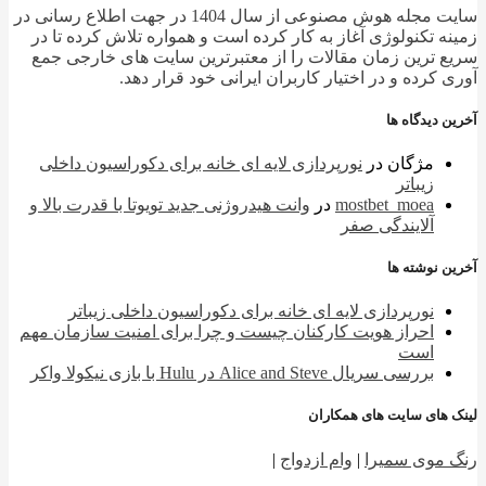
سایت مجله هوش مصنوعی از سال 1404 در جهت اطلاع رسانی در
ه تکنولوژی آغاز به کار کرده است و همواره تلاش کرده تا در
 ترین زمان مقالات را از معتبرترین سایت های خارجی جمع
 کرده و در اختیار کاربران ایرانی خود قرار دهد.
 دیدگاه ها
مژگان
در
نورپردازی لایه ای خانه برای دکوراسیون داخلی
زیباتر
mostbet_moea
در
وانت هیدروژنی جدید تویوتا با قدرت بالا و
آلایندگی صفر
 نوشته ها
نورپردازی لایه ای خانه برای دکوراسیون داخلی زیباتر
احراز هویت کارکنان چیست و چرا برای امنیت سازمان مهم
است
بررسی سریال Alice and Steve در Hulu با بازی نیکولا واکر
 های سایت های همکاران
 موی سمیرا
|
وام ازدواج
|