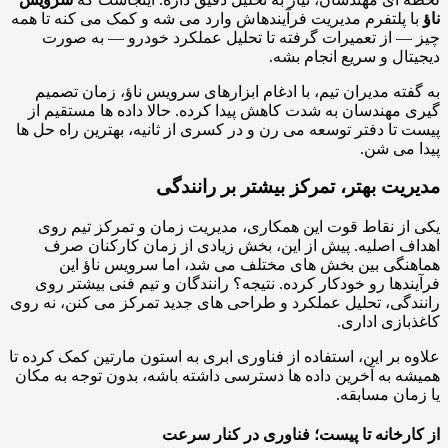
ا پلتفرم مدیریت فرآیندهاش وارد می شه و کمک می کنه تا همه
— از تعمیرات گرفته تا تحلیل عملکرد خودرو — به صورت
تال و سریع انجام بشه.
فته مدیران تیم، با ادغام ابزارهای سرویس ناؤ، زمان تصمیم
 مهندسان به شدت کاهش پیدا کرده. حالا داده ها مستقیم از
 تا دفتر توسعه می رن و در کسری از ثانیه، بهترین راه حل ها
 می شن.
ریت بهتر، تمرکز بیشتر بر رانندگی
از نقاط قوت این همکاری، مدیریت زمان و تمرکز تیم روی
ف اصلیه. پیش از این، بخش زیادی از زمان کارکنان صرف
نگی بین بخش های مختلف می شد، اما سرویس ناؤ این
ندها رو خودکار کرده. نتیجه؟ رانندگان و تیم فنی بیشتر روی
دگی، تحلیل عملکرد و طراحی های جدید تمرکز می کنن، نه روی
بازی اداری.
ه بر این، استفاده از فناوری ابری به استون مارتین کمک کرده تا
ه به آخرین داده ها دسترسی داشته باشه، بدون توجه به مکان
مان مسابقه.
ارخانه تا پیست؛ فناوری در کنار سرعت