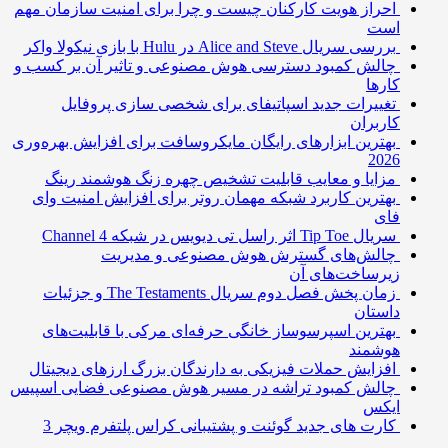
احراز هویت کارکنان چیست و چرا برای امنیت سازمان مهم
است
بررسی سریال Alice and Steve در Hulu با بازی نیکولا واکر
چالش کمبود دسترسی هوش مصنوعی و تاثیر آن بر کسب و
کارها
تغییرات جدید اسپاتیفای برای شخصی سازی پروفایل
کاربران
بهترین ابزارهای رایگان مایکروسافت برای افزایش بهره‌وری
2026
مزایا و معایب قابلیت تشخیص چهره زنگ هوشمند رینگ
بهترین کاربرد شبکه مهمان روتر برای افزایش امنیت وای
فای
سریال Tip Toe اثر راسل تی دیویس در شبکه Channel 4
چالش‌های گسترش هوش مصنوعی و مدیریت
زیرساخت‌های آن
زمان پخش فصل دوم سریال The Testaments و جزئیات
داستان
بهترین اسپرسوساز خانگی حرفه‌ای مرکی با قابلیت‌های
هوشمند
افزایش حملات فیزیکی به دارندگان بزرگ ارزهای دیجیتال
چالش کمبود تراشه در مسیر هوش مصنوعی فضایی اسپیس
ایکس
کارت های جدید گوئنت و پشتیبانی کراس پلتفرم ویچر 3