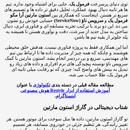
 دنیای پرسرعت
فرمول یک
، جایی برای اشتباه وجود نداره. تیم
ر ثانیه دنبال بهبود عملکرد، تحلیل دقیق تر داده ها و تصمیم های
 تر هستن. اینجاست که همکاری بین
استون مارتین آرا مکو
ول یک
و
سرویس ناؤ (ServiceNow)
حسابی خودش رو نشون
ه. این دو برند با ترکیب تجربه مسابقه ای و فناوری ابری، دنبال
ن یه مدل جدید از سرعت، دقت و نوآوری هستن تا همیشه یه
جلوتر از بقیه تیم ها باشن.
این همکاری فقط یه پروژه فناوری نیست. هدفش خلق محیطی
ند و چابکه که همه چیز از مدیریت داده ها تا ارتباط بین تیم
مهندسی، سریع و بی دردسر انجام بشه. استون مارتین با کمک
س ناؤ تونسته پیچیدگی های نرم افزاری و داده های زیاد رو
ل به بینش های واضح کنه؛ چیزی که تو رقابت میلی ثانیه ای
ول یک، طلا حساب می شه.
مطالعه مقاله قبلی در دسته بندی
تکنولوژی
با عنوان
آموزش استفاده از ابزار Restyle هوش مصنوعی
اینستاگرام
.
ب دیجیتالی در گاراژ استون مارتین
اراژ استون مارتین، داده ها مثل سوخت برای موتور هستن. هر
ر رانندگی، هر تنظیم جزئی در خودروی مسابقه، هر تصمیم
 ای مهندسان، نیاز به تحلیل دقیق داره. اینجاست که
سرویس