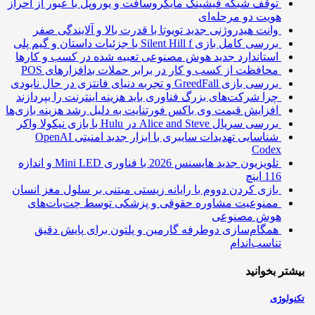
توقف شبکه فیشینگ مایکروسافت و یوروپل با عبور از احراز
هویت دو مرحله‌ای
وانت هیدروژنی جدید تویوتا با قدرت بالا و آلایندگی صفر
بررسی کامل بازی Silent Hill f با جزئیات داستان و گیم پلی
استاندارد جدید هوش مصنوعی تعبیه شده در کسب و کارها
محافظت از کسب و کار در برابر حملات بدافزارهای POS
بررسی بازی GreedFall و تجربه دنیای فانتزی در حال نابودی
چرا شرکت‌های بزرگ فناوری باید هزینه اینترنت را بپردازند
افزایش قیمت وی باکس فورتنایت به دلیل رشد هزینه بازی‌ها
بررسی سریال Alice and Steve در Hulu با بازی نیکولا واکر
شناسایی تهدیدات سایبری با ابزار جدید امنیتی OpenAI
Codex
تلویزیون جدید هایسنس 2026 با فناوری Mini LED و اندازه
116 اینچ
بازی کردن دووم با رایانه زیستی مبتنی بر سلول مغز انسان
ممنوعیت مشاوره حقوقی و پزشکی توسط چت‌بات‌های
هوش مصنوعی
همگام‌سازی دوطرفه گارمین و پلتون برای پایش دقیق
تناسب‌اندام
تر بخوانید
ولوژی