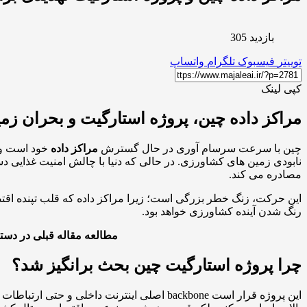
بازدید 305
توییتر
فیسبوک
تلگرام
واتساپ
کپی لینک
مراکز داده چین، پروژه استارگیت و بحران ز
چین با سرعت سرسام آوری در حال گسترش
مراکز داده
خود است و 
نابودی زمین های کشاورزی. در حالی که دنیا با چالش امنیت غذایی د
مصادره می کند.
این حرکت، زنگ خطر بزرگی است؛ زیرا مراکز داده که قلب تپنده اقتصاد 
رنگ شدن آینده کشاورزی خواهد بود.
مطالعه مقاله قبلی در دست
چرا پروژه استارگیت چین بحث برانگیز شد؟
این پروژه قرار است backbone اصلی اینترنت 