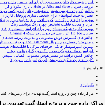
احراز هویت کارکنان چیست و چرا برای امنیت سازمان مهم 
بررسی سریال Alice and Steve در Hulu با بازی نیکولا واکر
چالش کمبود دسترسی هوش مصنوعی و تاثیر آن بر کسب و کا
تغییرات جدید اسپاتیفای برای شخصی سازی پروفایل کاربران
بهترین ابزارهای رایگان مایکروسافت برای افزایش بهره‌وری 2026
مزایا و معایب قابلیت تشخیص چهره زنگ هوشمند رینگ
بهترین کاربرد شبکه مهمان روتر برای افزایش امنیت وای فای
سریال Tip Toe اثر راسل تی دیویس در شبکه Channel 4
چالش‌های گسترش هوش مصنوعی و مدیریت زیرساخت‌های آ
زمان پخش فصل دوم سریال The Testaments و جزئیات داستان
بهترین اسپرسوساز خانگی حرفه‌ای مرکی با قابلیت‌های هوشمن
افزایش حملات فیزیکی به دارندگان بزرگ ارزهای دیجیتال
چالش کمبود تراشه در مسیر هوش مصنوعی فضایی اسپیس ا
کارت های جدید گوئنت و پشتیبانی کراس پلتفرم ویچر 3
10 ماه پیش
0
تکنولوژی
مراکز داده چین و پروژه استارگیت تهدیدی برای زمین‌های کشا
مراکز داده چین و پروژه استارگیت تهدیدی بر