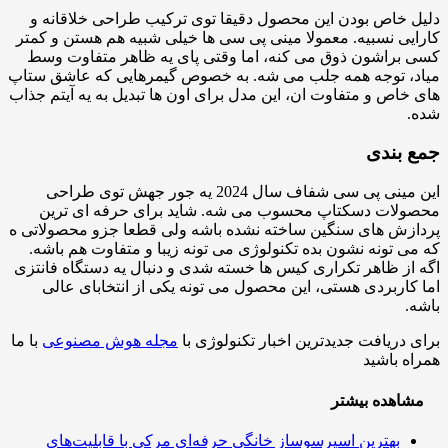
 خاص بودن این محصول دقیقا توی ترکیب طراحی خلاقانه و
یی نسبیه. معمولا مینی پی سی ها خیلی شبیه هم هستن و کمتر
براشون ذوق می کنه، اما وقتی پای یه ظاهر متفاوت وسط
، توجه همه جلب می شه. به خصوص گیمرهایی که عاشق ستاپ
خاص و متفاوت ان، این مدل برای اون ها تبدیل به یه آیتم جذاب
.
 بندی
این مینی پی سی شفاف سال 2024 یه جور جهش توی طراحی
ولات دسکتاپ محسوب می شه. شاید برای حرفه ای ترین
زش های سنگین ساخته نشده باشه ولی قطعا جزو محصولاتی ه
ی تونه نشون بده تکنولوژی می تونه زیبا و متفاوت هم باشه.
از ظاهر تکراری کیس ها خسته شدی و دنبال یه دستگاه فانتزی
کاربردی هستی، این محصول می تونه یکی از انتخابای عالی
.
 دریافت جدیدترین اخبار تکنولوژی با
مجله هوش مصنوعی
با ما
ه باشید
اهده بیشتر
بهترین اسپرسوساز خانگی حرفه‌ای مرکی با قابلیت‌های