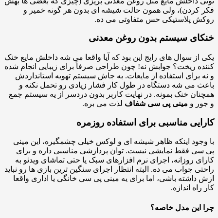
 داخلش مایع مثل روغن معدنی بریزی (چیزی که بعضی ها بهش
کردن)، ولی همون حالت شیشه ای بدون هر گونه خمیر و
 پلاستیکی حس متفاوتی می ده.
ای سیستم بدون روغن معدنی
از سوال های رایج این بود که آیا واقعا می شه داخلش مایع خنک
ه ریخت؟ جوابش نه! چون طراحی صرفاً برای زیبایی انجام شده
 برای استفاده از مایعات. به جاش سیستم تهویه استانداردش
 می شه دستگاه در طول کار فشار زیادی رو تحمل نکنه و
ان خنک بمونه. در نهایت کاربر بدون دردسر از یه سیستم جمع
ر و
مینی پی سی شفاف
لذت می بره.
ایی مناسبی برای استفاده روزمره
جود اینکه ظاهر شیشه ای و لوکس خیلی چشمگیره، این مینی
ی فقط نمایشی نیست. توان پردازشی مناسبی داره و برای
ی روزانه، اجرای نرم افزارهای سبک یا حتی تماشای ویدئو به
ی جواب می ده. البته انتظار اجرای سنگین ترین بازی ها رو نباید
داشته باشی، اما برای یه مینی پی سی خانگی یا اداری واقعا
اه اندازه.
این مدل خاصه؟