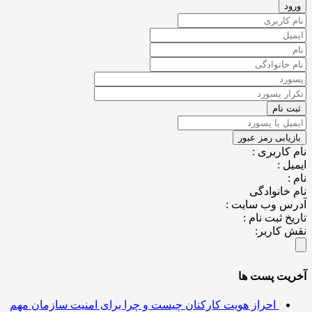
کاربری :
ل :
خانوادگی
س وب سایت :
خ ثبت نام :
کاربر:
یت پست ها
احراز هویت کارکنان چیست و چرا برای امنیت سازمان مهم