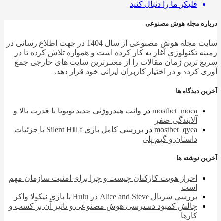
فلیکر
ما را دنبال کنید
ره مجله هوش مصنوعی
سایت مجله هوش مصنوعی از سال 1404 در جهت اطلاع رسانی در
ه تکنولوژی آغاز به کار کرده است و همواره تلاش کرده تا در
 ترین زمان مقالات را از معتبرترین سایت های خارجی جمع
 کرده و در اختیار کاربران ایرانی خود قرار دهد.
 دیدگاه ها
mostbet_moea
در
وانت هیدروژنی جدید تویوتا با قدرت بالا و
آلایندگی صفر
mostbet_qyea
در
بررسی کامل بازی Silent Hill f با جزئیات
داستان و گیم پلی
 نوشته ها
احراز هویت کارکنان چیست و چرا برای امنیت سازمان مهم
است
بررسی سریال Alice and Steve در Hulu با بازی نیکولا واکر
چالش کمبود دسترسی هوش مصنوعی و تاثیر آن بر کسب و
کارها