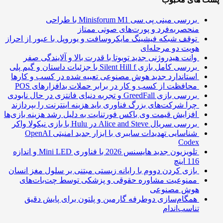
بررسی مینی پی ‌سی Minisforum M1 با طراحی
منحصربه‌فرد و پورت‌های صوتی ممتاز
توقف شبکه فیشینگ مایکروسافت و یوروپل با عبور از احراز
هویت دو مرحله‌ای
وانت هیدروژنی جدید تویوتا با قدرت بالا و آلایندگی صفر
بررسی کامل بازی Silent Hill f با جزئیات داستان و گیم پلی
استاندارد جدید هوش مصنوعی تعبیه شده در کسب و کارها
محافظت از کسب و کار در برابر حملات بدافزارهای POS
بررسی بازی GreedFall و تجربه دنیای فانتزی در حال نابودی
چرا شرکت‌های بزرگ فناوری باید هزینه اینترنت را بپردازند
افزایش قیمت وی باکس فورتنایت به دلیل رشد هزینه بازی‌ها
بررسی سریال Alice and Steve در Hulu با بازی نیکولا واکر
شناسایی تهدیدات سایبری با ابزار جدید امنیتی OpenAI
Codex
تلویزیون جدید هایسنس 2026 با فناوری Mini LED و اندازه
116 اینچ
بازی کردن دووم با رایانه زیستی مبتنی بر سلول مغز انسان
ممنوعیت مشاوره حقوقی و پزشکی توسط چت‌بات‌های
هوش مصنوعی
همگام‌سازی دوطرفه گارمین و پلتون برای پایش دقیق
تناسب‌اندام