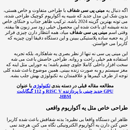
دنبال یه
مینی پی سی شفاف
با طراحی متفاوت و خاص هستی،
 شک این مدل جدید که شبیه یه آکواریوم کوچیک طراحی شده،
می تونه بهترین گزینه 2024 باشه. ترکیب ظاهر جذاب و خنکای خاص
 شیشه ای باعث شده این محصول خیلی زود سر زبون ها بیفته.
ی اسم
مینی پی سی شفاف
میاد، همه انتظار دارن چیزی فراتر
ه جعبه ساده پلاستیکی ببینن و این دستگاه دقیقا اون چیزیه که
را می خواستن.
مینی پی سی نه تنها از نظر بصری یه شاهکاره، بلکه تجربه
اده هم خیلی راحت و روانه. طراحی خاصش باعث می شه
افزار داخلی کاملا جلوی چشم باشه؛ یه جورایی مثل اینه که
سیستم رو به صورت زنده ببینی. همین موضوع باعث شده کلی
 از طرف گیمرها و علاقمندان به تکنولوژی بهش جلب بشه.
مطالعه مقاله قبلی در دسته بندی
تکنولوژی
با عنوان
GPU جدید چینی با پردازنده RISC V و 112 گیگابایت
.
HBM
حی خاص مثل یه آکواریوم واقعی
 این دستگاه واقعا بی نظیره؛ بدنه شفافش باعث شده کاربرا
نن دارن یه آکواریوم الکترونیکی نگاه می کنن. هرچند نمی