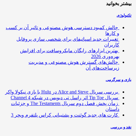
تر بخوانید
ولوژی
چالش کمبود دسترسی هوش مصنوعی و تاثیر آن بر کسب
و کارها
تغییرات جدید اسپاتیفای برای شخصی سازی پروفایل
کاربران
بهترین ابزارهای رایگان مایکروسافت برای افزایش
بهره‌وری 2026
چالش‌های گسترش هوش مصنوعی و مدیریت
زیرساخت‌های آن
ی و سرگرمی
بررسی سریال Alice and Steve در Hulu با بازی نیکولا واکر
سریال Tip Toe اثر راسل تی دیویس در شبکه Channel 4
زمان پخش فصل دوم سریال The Testaments و جزئیات
داستان
کارت های جدید گوئنت و پشتیبانی کراس پلتفرم ویچر 3
 و بررسی