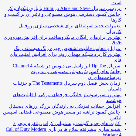
است
بررسی سریال Alice and Steve در Hulu با بازی نیکولا واکر
چالش کمبود دسترسی هوش مصنوعی و تاثیر آن بر کسب و
کارها
تغییرات جدید اسپاتیفای برای شخصی سازی پروفایل
کاربران
بهترین ابزارهای رایگان مایکروسافت برای افزایش بهره‌وری
2026
مزایا و معایب قابلیت تشخیص چهره زنگ هوشمند رینگ
بهترین کاربرد شبکه مهمان روتر برای افزایش امنیت وای
فای
سریال Tip Toe اثر راسل تی دیویس در شبکه Channel 4
چالش‌های گسترش هوش مصنوعی و مدیریت
زیرساخت‌های آن
زمان پخش فصل دوم سریال The Testaments و جزئیات
داستان
بهترین اسپرسوساز خانگی حرفه‌ای مرکی با قابلیت‌های
هوشمند
افزایش حملات فیزیکی به دارندگان بزرگ ارزهای دیجیتال
چالش کمبود تراشه در مسیر هوش مصنوعی فضایی اسپیس
ایکس
کارت های جدید گوئنت و پشتیبانی کراس پلتفرم ویچر 3
شبیه سازی پیشرفته سلاح ها در بازی Call of Duty Modern
Warfare 4