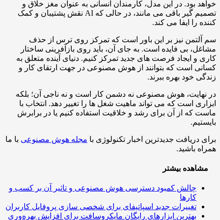
د بود. در این مدل، کارمندان انسانی به عنوان مغز خلاق و
تصمیم گیر باقی می مانند، در حالی که AI نقش پشتیبان و کمک
ه را ایفا می کند.
لتمن نیز بر این باور است که تمرکز روی ترس از حذف
ل، بی فایده است. به جای آن، باید روی بازآفرینی ساختار
 و ایجاد فرصت های جدید تمرکز کنیم. دنیای آینده متعلق به
ی است که بتوانند از هوش مصنوعی در جهت ارتقای کار و
ی خود بهره ببرند.
هایت، هوش مصنوعی نه دشمن کار است و نه ناجی آن؛ بلکه
ری است که می تواند ماهیت شغل ها را تغییر دهد. انتخاب با
 که از آن برای رشد و خلاقیت استفاده کنیم یا در برابرش
تیم.
 دریافت جدیدترین اخبار تکنولوژی با
مجله هوش مصنوعی
با ما
ه باشید.
اهده بیشتر
چالش کمبود دسترسی هوش مصنوعی و تاثیر آن بر کسب و
کارها
تغییرات جدید اسپاتیفای برای شخصی سازی پروفایل کاربران
بهترین ابزارهای رایگان مایکروسافت برای افزایش بهره‌وری