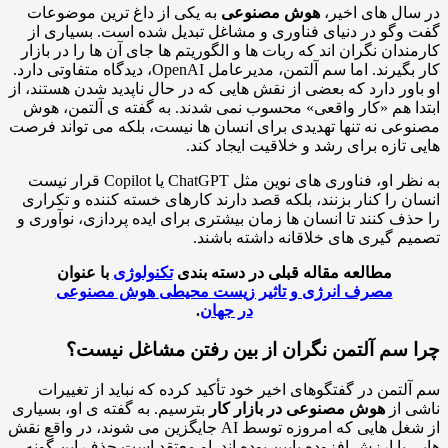
ال های اخیر،
هوش مصنوعی
به یکی از داغ ترین موضوعات
وگو در دنیای فناوری و مشاغل تبدیل شده است. بسیاری از
ندان نگران اند که ربات ها و الگوریتم ها جای آن ها را در بازار
کار بگیرند. اما سم آلتمن، مدیرعامل OpenAI، دیدگاه متفاوتی دارد.
اور دارد که بعضی از نقش هایی که در حال ناپدید شدن هستند، از
ا هم «کار واقعی» محسوب نمی شدند. به گفته ی آلتمن، هوش
عی نه تنها تهدیدی برای انسان ها نیست، بلکه می تواند فرصت
 تازه برای رشد و خلاقیت ایجاد کند.
به نظر او، فناوری های نوین مثل ChatGPT یا Copilot قرار نیست
ن را کنار بزنند، بلکه قصد دارند کارهای خسته کننده و تکراری
ذف کنند تا انسان ها زمان بیشتری برای ایده پردازی، نوآوری و
م گیری های خلاقانه داشته باشند.
مطالعه مقاله قبلی در دسته بندی
تکنولوژی
با عنوان
مصرف انرژی و تاثیر زیست محیطی هوش مصنوعی
در جهان
.
 سم آلتمن نگران از بین رفتن مشاغل نیست؟
لتمن در گفتگوهای اخیر خود تأکید کرده که نباید از تغییرات
 از
هوش مصنوعی در بازار کار
بترسیم. به گفته ی او، بسیاری
از شغل هایی که امروزه توسط AI جایگزین می شوند، در واقع نقش
 با ارزش افزوده پایین بوده اند. او معتقد است حذف این گونه