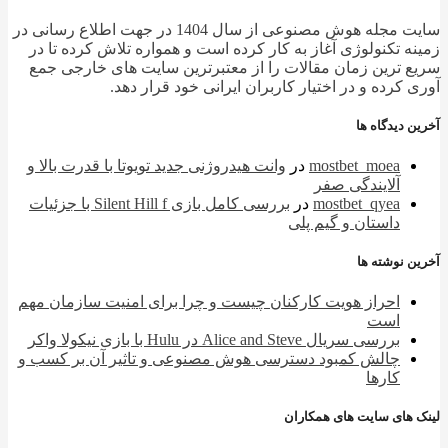
سایت مجله هوش مصنوعی از سال 1404 در جهت اطلاع رسانی در
ه تکنولوژی آغاز به کار کرده است و همواره تلاش کرده تا در
 ترین زمان مقالات را از معتبرترین سایت های خارجی جمع
 کرده و در اختیار کاربران ایرانی خود قرار دهد.
 دیدگاه ها
mostbet_moea
در
وانت هیدروژنی جدید تویوتا با قدرت بالا و
آلایندگی صفر
mostbet_qyea
در
بررسی کامل بازی Silent Hill f با جزئیات
داستان و گیم پلی
 نوشته ها
احراز هویت کارکنان چیست و چرا برای امنیت سازمان مهم
است
بررسی سریال Alice and Steve در Hulu با بازی نیکولا واکر
چالش کمبود دسترسی هوش مصنوعی و تاثیر آن بر کسب و
کارها
 های سایت های همکاران