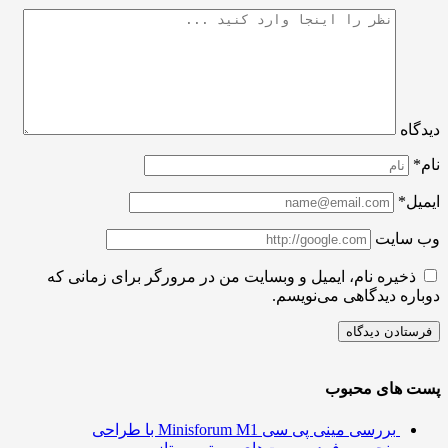
اه
ل*
سایت
ذخیره نام، ایمیل و وبسایت من در مرورگر برای زمانی که
ره دیدگاهی می‌نویسم.
 های محبوب
بررسی مینی پی ‌سی Minisforum M1 با طراحی