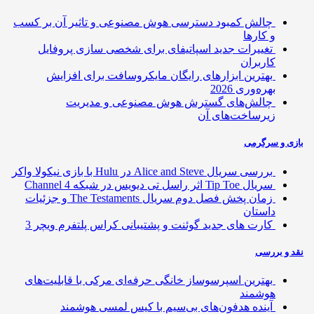
چالش کمبود دسترسی هوش مصنوعی و تاثیر آن بر کسب
و کارها
تغییرات جدید اسپاتیفای برای شخصی سازی پروفایل
کاربران
بهترین ابزارهای رایگان مایکروسافت برای افزایش
بهره‌وری 2026
چالش‌های گسترش هوش مصنوعی و مدیریت
زیرساخت‌های آن
ی و سرگرمی
بررسی سریال Alice and Steve در Hulu با بازی نیکولا واکر
سریال Tip Toe اثر راسل تی دیویس در شبکه Channel 4
زمان پخش فصل دوم سریال The Testaments و جزئیات
داستان
کارت های جدید گوئنت و پشتیبانی کراس پلتفرم ویچر 3
 و بررسی
بهترین اسپرسوساز خانگی حرفه‌ای مرکی با قابلیت‌های
هوشمند
آینده هدفون‌های بی‌سیم با کیس لمسی هوشمند