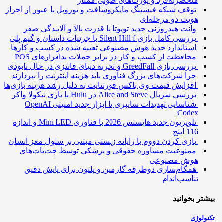
منحصربه‌فرد و پورت‌های صوتی ممتاز
توقف شبکه فیشینگ مایکروسافت و یوروپل با عبور از احراز
هویت دو مرحله‌ای
وانت هیدروژنی جدید تویوتا با قدرت بالا و آلایندگی صفر
بررسی کامل بازی Silent Hill f با جزئیات داستان و گیم پلی
استاندارد جدید هوش مصنوعی تعبیه شده در کسب و کارها
محافظت از کسب و کار در برابر حملات بدافزارهای POS
بررسی بازی GreedFall و تجربه دنیای فانتزی در حال نابودی
چرا شرکت‌های بزرگ فناوری باید هزینه اینترنت را بپردازند
افزایش قیمت وی باکس فورتنایت به دلیل رشد هزینه بازی‌ها
بررسی سریال Alice and Steve در Hulu با بازی نیکولا واکر
شناسایی تهدیدات سایبری با ابزار جدید امنیتی OpenAI
Codex
تلویزیون جدید هایسنس 2026 با فناوری Mini LED و اندازه
116 اینچ
بازی کردن دووم با رایانه زیستی مبتنی بر سلول مغز انسان
ممنوعیت مشاوره حقوقی و پزشکی توسط چت‌بات‌های
هوش مصنوعی
همگام‌سازی دوطرفه گارمین و پلتون برای پایش دقیق
تناسب‌اندام
تر بخوانید
ولوژی