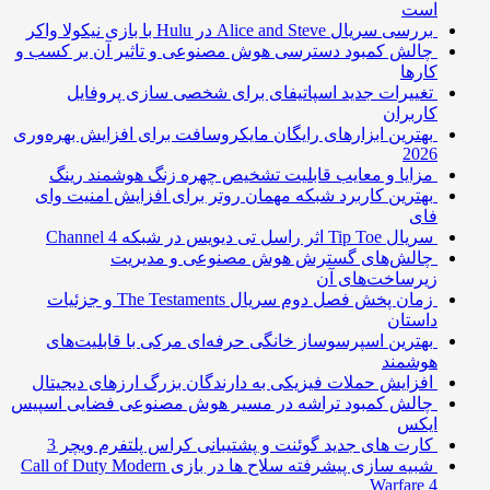
است
بررسی سریال Alice and Steve در Hulu با بازی نیکولا واکر
چالش کمبود دسترسی هوش مصنوعی و تاثیر آن بر کسب و
کارها
تغییرات جدید اسپاتیفای برای شخصی سازی پروفایل
کاربران
بهترین ابزارهای رایگان مایکروسافت برای افزایش بهره‌وری
2026
مزایا و معایب قابلیت تشخیص چهره زنگ هوشمند رینگ
بهترین کاربرد شبکه مهمان روتر برای افزایش امنیت وای
فای
سریال Tip Toe اثر راسل تی دیویس در شبکه Channel 4
چالش‌های گسترش هوش مصنوعی و مدیریت
زیرساخت‌های آن
زمان پخش فصل دوم سریال The Testaments و جزئیات
داستان
بهترین اسپرسوساز خانگی حرفه‌ای مرکی با قابلیت‌های
هوشمند
افزایش حملات فیزیکی به دارندگان بزرگ ارزهای دیجیتال
چالش کمبود تراشه در مسیر هوش مصنوعی فضایی اسپیس
ایکس
کارت های جدید گوئنت و پشتیبانی کراس پلتفرم ویچر 3
شبیه سازی پیشرفته سلاح ها در بازی Call of Duty Modern
Warfare 4