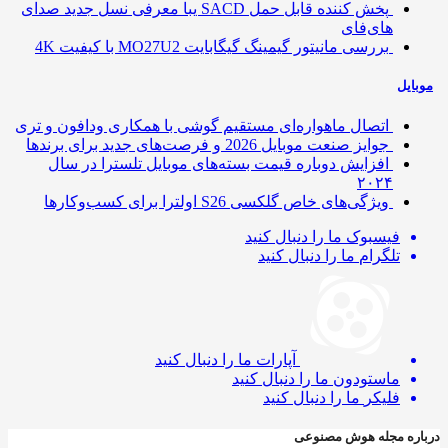
پخش کننده قابل حمل SACD یبا معرفی نسل جدید صدای
های‌فای
بررسی مانیتور گیمینگ گیگابایت MO27U2 با کیفیت 4K
ایل
اتصال ماهواره‌ای مستقیم گوشی‌ با همکاری ودافون و تری
جوایز صنعت موبایل 2026 و فرصت‌های جدید برای برندها
افزایش دوباره قیمت بسته‌های موبایل تلسترا در سال
۲۰۲۴
ویژگی‌های خاص گلکسی S26 اولترا برای کسب‌وکارها
فیسبوک
ما را دنبال کنید
تلگرام
ما را دنبال کنید
آپارات
ما را دنبال کنید
ماستودون
ما را دنبال کنید
فلیکر
ما را دنبال کنید
ره مجله هوش مصنوعی