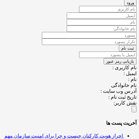
کاربری :
ل :
خانوادگی
س وب سایت :
خ ثبت نام :
کاربر:
یت پست ها
احراز هویت کارکنان چیست و چرا برای امنیت سازمان مهم