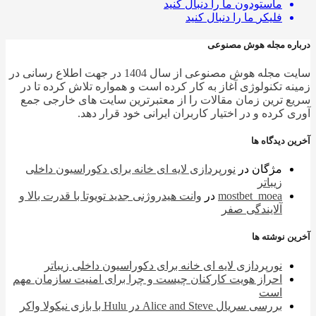
ماستودون
ما را دنبال کنید
فلیکر
ما را دنبال کنید
ره مجله هوش مصنوعی
سایت مجله هوش مصنوعی از سال 1404 در جهت اطلاع رسانی در
ه تکنولوژی آغاز به کار کرده است و همواره تلاش کرده تا در
 ترین زمان مقالات را از معتبرترین سایت های خارجی جمع
 کرده و در اختیار کاربران ایرانی خود قرار دهد.
 دیدگاه ها
مژگان
در
نورپردازی لایه ای خانه برای دکوراسیون داخلی
زیباتر
mostbet_moea
در
وانت هیدروژنی جدید تویوتا با قدرت بالا و
آلایندگی صفر
 نوشته ها
نورپردازی لایه ای خانه برای دکوراسیون داخلی زیباتر
احراز هویت کارکنان چیست و چرا برای امنیت سازمان مهم
است
بررسی سریال Alice and Steve در Hulu با بازی نیکولا واکر