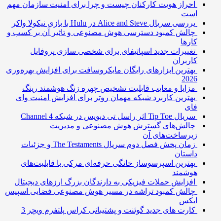
احراز هویت کارکنان چیست و چرا برای امنیت سازمان مهم
است
بررسی سریال Alice and Steve در Hulu با بازی نیکولا واکر
چالش کمبود دسترسی هوش مصنوعی و تاثیر آن بر کسب و
کارها
تغییرات جدید اسپاتیفای برای شخصی سازی پروفایل
کاربران
بهترین ابزارهای رایگان مایکروسافت برای افزایش بهره‌وری
2026
مزایا و معایب قابلیت تشخیص چهره زنگ هوشمند رینگ
بهترین کاربرد شبکه مهمان روتر برای افزایش امنیت وای
فای
سریال Tip Toe اثر راسل تی دیویس در شبکه Channel 4
چالش‌های گسترش هوش مصنوعی و مدیریت
زیرساخت‌های آن
زمان پخش فصل دوم سریال The Testaments و جزئیات
داستان
بهترین اسپرسوساز خانگی حرفه‌ای مرکی با قابلیت‌های
هوشمند
افزایش حملات فیزیکی به دارندگان بزرگ ارزهای دیجیتال
چالش کمبود تراشه در مسیر هوش مصنوعی فضایی اسپیس
ایکس
کارت های جدید گوئنت و پشتیبانی کراس پلتفرم ویچر 3