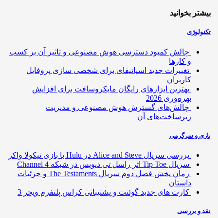
تر بخوانید
ولوژی
چالش کمبود دسترسی هوش مصنوعی و تاثیر آن بر کسب
و کارها
تغییرات جدید اسپاتیفای برای شخصی سازی پروفایل
کاربران
بهترین ابزارهای رایگان مایکروسافت برای افزایش
بهره‌وری 2026
چالش‌های گسترش هوش مصنوعی و مدیریت
زیرساخت‌های آن
ی و سرگرمی
بررسی سریال Alice and Steve در Hulu با بازی نیکولا واکر
سریال Tip Toe اثر راسل تی دیویس در شبکه Channel 4
زمان پخش فصل دوم سریال The Testaments و جزئیات
داستان
کارت های جدید گوئنت و پشتیبانی کراس پلتفرم ویچر 3
 و بررسی