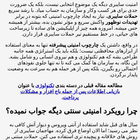
ت سایبری دیگه یک موضوع انتخابی نیست، بلکه یک ضرورت
برای هر کسب وکار و سازمان به حساب میاد. با رشد سریع
ات سایبری
، نیاز به ایجاد چارچوب امنیتی که بتونه در برابر
دات نوظهور
واکنش سریع و مؤثر نشون بده، بیشتر از همیشه
یشه. امروزه همه چیز از اپلیکیشن های ساده تا زیرساخت
حیاتی، در خط مستقیم تیر حملات سایبری قرار دارن.
اقع، داشتن یک
چارچوب امنیتی پیشرفته
تنها به معنای استفاده
بزارهای محافظتی نیست؛ بلکه باید یک استراتژی همه جانبه
ی بشه که هم تکنولوژی و هم نیروی انسانی رو شامل بشه.
نگاه، به سازمان ها کمک می کنه تا نه تنها جلوی نفوذهای
الی رو بگیرن، بلکه پس از هر حمله هم به سرعت به وضعیت
ار برگردن.
مطالعه مقاله قبلی در دسته بندی
تکنولوژی
با عنوان
بازیابی اطلاعات پس از حمله باج افزار و مشکلات
پرداخت
.
 رویکرد امنیتی سنتی دیگه جواب نمیده؟
های قبل شاید استفاده از آنتی ویروس و دیوار آتش کافی به
می رسید؛ اما الان اوضاع فرق کرده. مهاجمان سایبری از
های خلاقانه و پیچیده تری استفاده می کنن. حملات مبتنی بر