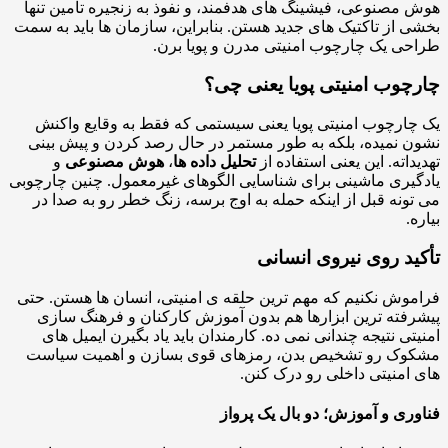
مصنوعی، فیشینگ های هدفمند، و نفوذ به زنجیره تأمین تنها
 از تاکتیک های جدید هستن. بنابراین، سازمان ها باید به سمت
ی یک چارچوب امنیتی مدرن و پویا برن.
چوب امنیتی پویا یعنی چی؟
ارچوب امنیتی پویا یعنی سیستمی که فقط به وقایع واکنش
 نمیده، بلکه به طور مستمر در حال رصد کردن و پیش بینی
داته. این یعنی استفاده از
تحلیل داده ها
،
هوش مصنوعی
و
یری ماشینی برای شناسایی الگوهای غیرمعمول. چنین چارچوبی
ونه قبل از اینکه حمله به اوج برسه، زنگ خطر رو به صدا در
.
ید روی نیروی انسانی
وش نکنیم که مهم ترین حلقه ی امنیتی، انسان ها هستن. حتی
فته ترین ابزارها هم بدون آموزش کارکنان و فرهنگ سازی
تی نتیجه چندانی نمی ده. کارمندان باید یاد بگیرن ایمیل های
وک رو تشخیص بدن، رمزهای قوی بسازن و اهمیت سیاست
امنیتی داخلی رو درک کنن.
ری و آموزش؛ دو بال یک پرواز