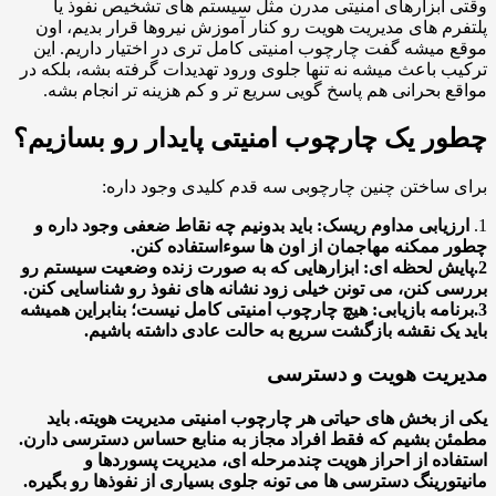
 ابزارهای امنیتی مدرن مثل سیستم های تشخیص نفوذ یا
رم های مدیریت هویت رو کنار آموزش نیروها قرار بدیم، اون
 میشه گفت چارچوب امنیتی کامل تری در اختیار داریم. این
ب باعث میشه نه تنها جلوی ورود تهدیدات گرفته بشه، بلکه در
ع بحرانی هم پاسخ گویی سریع تر و کم هزینه تر انجام بشه.
ر یک چارچوب امنیتی پایدار رو بسازیم؟
 ساختن چنین چارچوبی سه قدم کلیدی وجود داره:
زیابی مداوم ریسک
: باید بدونیم چه نقاط ضعفی وجود داره و
 ممکنه مهاجمان از اون ها سوءاستفاده کنن.
یش لحظه ای
: ابزارهایی که به صورت زنده وضعیت سیستم رو
ی کنن، می تونن خیلی زود نشانه های نفوذ رو شناسایی کنن.
نامه بازیابی
: هیچ چارچوب امنیتی کامل نیست؛ بنابراین همیشه
 یک نقشه بازگشت سریع به حالت عادی داشته باشیم.
ریت هویت و دسترسی
از بخش های حیاتی هر چارچوب امنیتی مدیریت هویته. باید
ن بشیم که فقط افراد مجاز به منابع حساس دسترسی دارن.
اده از احراز هویت چندمرحله ای، مدیریت پسوردها و
تورینگ دسترسی ها می تونه جلوی بسیاری از نفوذها رو بگیره.