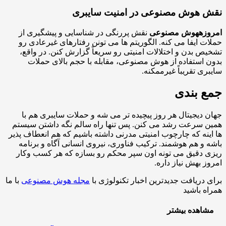
 هوش مصنوعی در امنیت سایبری
زه
هوش مصنوعی
نقش پررنگی در شناسایی و پیشگیری از
ت ایفا می کنه. الگوریتم ها می تونن رفتارهای غیرعادی رو
ص بدن و اختلالات امنیتی رو سریعاً گزارش کنن. در واقع،
 استفاده از هوش مصنوعی، مقابله با حجم بالای حملات
ری تقریباً غیرممکنه.
 بندی
 دیجیتال هر روز پیچیده تر می شه و حملات سایبری هم با
 سرعت رشد می کنن. پس تنها راه سالم نگه داشتن سیستم
ینه که چارچوب امنیتی مدرنی داشته باشیم که هم انعطاف پذیر
 و هم هوشمند. ترکیب فناوری، نیروی انسانی آگاه و برنامه
 دقیق می تونه اون سپر محکم رو بسازه که هر کسب وکار
ز بهش نیاز داره.
 دریافت جدیدترین اخبار تکنولوژی با
مجله هوش مصنوعی
با ما
ه باشید
اهده بیشتر