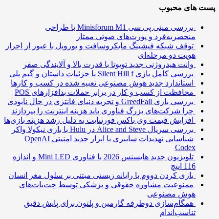
 های محبوب
بررسی مینی پی ‌سی Minisforum M1 با طراحی
منحصربه‌فرد و پورت‌های صوتی ممتاز
توقف شبکه فیشینگ مایکروسافت و یوروپل با عبور از احراز
هویت دو مرحله‌ای
وانت هیدروژنی جدید تویوتا با قدرت بالا و آلایندگی صفر
بررسی کامل بازی Silent Hill f با جزئیات داستان و گیم پلی
استاندارد جدید هوش مصنوعی تعبیه شده در کسب و کارها
محافظت از کسب و کار در برابر حملات بدافزارهای POS
بررسی بازی GreedFall و تجربه دنیای فانتزی در حال نابودی
چرا شرکت‌های بزرگ فناوری باید هزینه اینترنت را بپردازند
افزایش قیمت وی باکس فورتنایت به دلیل رشد هزینه بازی‌ها
بررسی سریال Alice and Steve در Hulu با بازی نیکولا واکر
شناسایی تهدیدات سایبری با ابزار جدید امنیتی OpenAI
Codex
تلویزیون جدید هایسنس 2026 با فناوری Mini LED و اندازه
116 اینچ
بازی کردن دووم با رایانه زیستی مبتنی بر سلول مغز انسان
ممنوعیت مشاوره حقوقی و پزشکی توسط چت‌بات‌های
هوش مصنوعی
همگام‌سازی دوطرفه گارمین و پلتون برای پایش دقیق
تناسب‌اندام