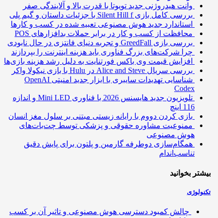
وانت هیدروژنی جدید تویوتا با قدرت بالا و آلایندگی صفر
بررسی کامل بازی Silent Hill f با جزئیات داستان و گیم پلی
استاندارد جدید هوش مصنوعی تعبیه شده در کسب و کارها
محافظت از کسب و کار در برابر حملات بدافزارهای POS
بررسی بازی GreedFall و تجربه دنیای فانتزی در حال نابودی
چرا شرکت‌های بزرگ فناوری باید هزینه اینترنت را بپردازند
افزایش قیمت وی باکس فورتنایت به دلیل رشد هزینه بازی‌ها
بررسی سریال Alice and Steve در Hulu با بازی نیکولا واکر
شناسایی تهدیدات سایبری با ابزار جدید امنیتی OpenAI
Codex
تلویزیون جدید هایسنس 2026 با فناوری Mini LED و اندازه
116 اینچ
بازی کردن دووم با رایانه زیستی مبتنی بر سلول مغز انسان
ممنوعیت مشاوره حقوقی و پزشکی توسط چت‌بات‌های
هوش مصنوعی
همگام‌سازی دوطرفه گارمین و پلتون برای پایش دقیق
تناسب‌اندام
تر بخوانید
ولوژی
چالش کمبود دسترسی هوش مصنوعی و تاثیر آن بر کسب