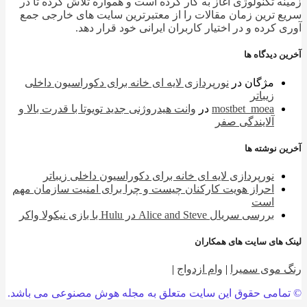
ه تکنولوژی آغاز به کار کرده است و همواره تلاش کرده تا در
 ترین زمان مقالات را از معتبرترین سایت های خارجی جمع
 کرده و در اختیار کاربران ایرانی خود قرار دهد.
 دیدگاه ها
مژگان
در
نورپردازی لایه ای خانه برای دکوراسیون داخلی
زیباتر
mostbet_moea
در
وانت هیدروژنی جدید تویوتا با قدرت بالا و
آلایندگی صفر
 نوشته ها
نورپردازی لایه ای خانه برای دکوراسیون داخلی زیباتر
احراز هویت کارکنان چیست و چرا برای امنیت سازمان مهم
است
بررسی سریال Alice and Steve در Hulu با بازی نیکولا واکر
 های سایت های همکاران
 موی سمیرا
|
وام ازدواج
|
امی حقوق این سایت متعلق به مجله هوش مصنوعی می باشد.