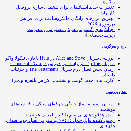
و کارها
تغییرات جدید اسپاتیفای برای شخصی سازی پروفایل
کاربران
بهترین ابزارهای رایگان مایکروسافت برای افزایش
بهره‌وری 2026
چالش‌های گسترش هوش مصنوعی و مدیریت
زیرساخت‌های آن
ی و سرگرمی
بررسی سریال Alice and Steve در Hulu با بازی نیکولا واکر
سریال Tip Toe اثر راسل تی دیویس در شبکه Channel 4
زمان پخش فصل دوم سریال The Testaments و جزئیات
داستان
کارت های جدید گوئنت و پشتیبانی کراس پلتفرم ویچر 3
 و بررسی
بهترین اسپرسوساز خانگی حرفه‌ای مرکی با قابلیت‌های
هوشمند
آینده هدفون‌های بی‌سیم با کیس لمسی هوشمند
پخش کننده قابل حمل SACD یبا معرفی نسل جدید صدای
های‌فای