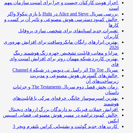
احراز هویت کارکنان چیست و چرا برای امنیت سازمان مهم
است
بررسی سریال Alice and Steve در Hulu با بازی نیکولا واکر
چالش کمبود دسترسی هوش مصنوعی و تاثیر آن بر کسب و
کارها
تغییرات جدید اسپاتیفای برای شخصی سازی پروفایل
کاربران
بهترین ابزارهای رایگان مایکروسافت برای افزایش بهره‌وری
2026
مزایا و معایب قابلیت تشخیص چهره زنگ هوشمند رینگ
بهترین کاربرد شبکه مهمان روتر برای افزایش امنیت وای
فای
سریال Tip Toe اثر راسل تی دیویس در شبکه Channel 4
چالش‌های گسترش هوش مصنوعی و مدیریت
زیرساخت‌های آن
زمان پخش فصل دوم سریال The Testaments و جزئیات
داستان
بهترین اسپرسوساز خانگی حرفه‌ای مرکی با قابلیت‌های
هوشمند
افزایش حملات فیزیکی به دارندگان بزرگ ارزهای دیجیتال
چالش کمبود تراشه در مسیر هوش مصنوعی فضایی اسپیس
ایکس
کارت های جدید گوئنت و پشتیبانی کراس پلتفرم ویچر 3