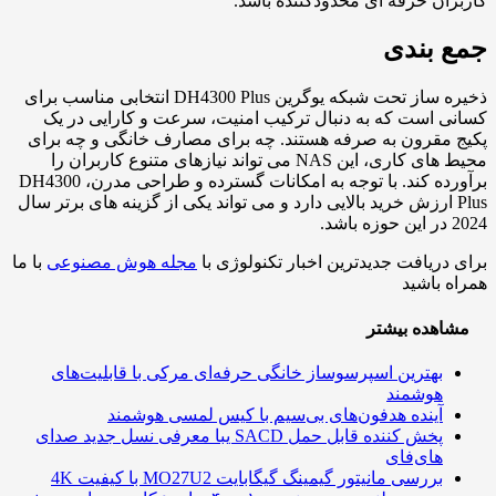
ران حرفه ای محدودکننده باشد.
 بندی
ذخیره ساز تحت شبکه یوگرین DH4300 Plus انتخابی مناسب برای
ی است که به دنبال ترکیب امنیت، سرعت و کارایی در یک
 مقرون به صرفه هستند. چه برای مصارف خانگی و چه برای
محیط های کاری، این NAS می تواند نیازهای متنوع کاربران را
برآورده کند. با توجه به امکانات گسترده و طراحی مدرن، DH4300
Plus ارزش خرید بالایی دارد و می تواند یکی از گزینه های برتر سال
باشد.
 دریافت جدیدترین اخبار تکنولوژی با
مجله هوش مصنوعی
با ما
ه باشید
اهده بیشتر
بهترین اسپرسوساز خانگی حرفه‌ای مرکی با قابلیت‌های
هوشمند
آینده هدفون‌های بی‌سیم با کیس لمسی هوشمند
پخش کننده قابل حمل SACD یبا معرفی نسل جدید صدای
های‌فای
بررسی مانیتور گیمینگ گیگابایت MO27U2 با کیفیت 4K