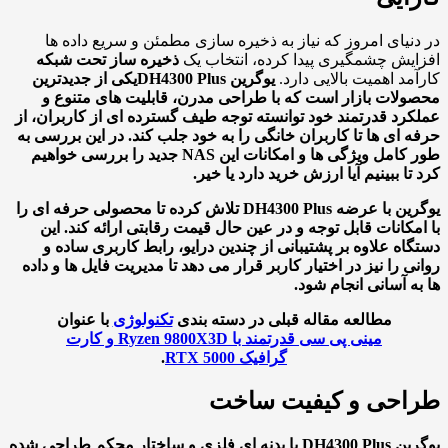
نیای امروز که نیاز به ذخیره سازی مطمئن و سریع داده ها
یش چشمگیری پیدا کرده، انتخاب یک
ذخیره ساز تحت شبکه
مد اهمیت بالایی دارد.
یوگرین DH4300 Plus
یکی از جدیدترین
لات بازار است که با طراحی مدرن، قابلیت های متنوع و
رد قدرتمند خود توانسته توجه طیف گسترده ای از کاربران، از
 ای ها تا کاربران خانگی را به خود جلب کند. در این بررسی به
طور کامل ویژگی ها و امکانات این NAS جدید را بررسی خواهیم
تا ببینیم آیا ارزش خرید دارد یا خیر.
یوگرین با عرضه DH4300 Plus تلاش کرده تا محصولی حرفه ای را
مکانات قابل توجه و در عین حال قیمت رقابتی ارائه کند. این
اه علاوه بر پشتیبانی از چندین درایو، رابط کاربری ساده و
ی را نیز در اختیار کاربر قرار می دهد تا مدیریت فایل ها و داده
ه آسانی انجام شود.
مطالعه مقاله قبلی در دسته بندی
تکنولوژی
با عنوان
مینی پی سی قدرتمند با Ryzen 9800X3D و کارت
گرافیک RTX 5000
.
احی و کیفیت ساخت
یوگرین DH4300 Plus با بدنه ای فلزی و ساختار محکم طراحی شده