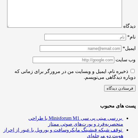
اه
ل*
سایت
ذخیره نام، ایمیل و وبسایت من در مرورگر برای زمانی که
ره دیدگاهی می‌نویسم.
 های محبوب
بررسی مینی پی ‌سی Minisforum M1 با طراحی
منحصربه‌فرد و پورت‌های صوتی ممتاز
توقف شبکه فیشینگ مایکروسافت و یوروپل با عبور از احراز
هویت دو مرحله‌ای