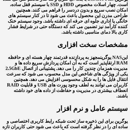
است. چهار اسلات مخصوص HDD و SSD با سیستم قفل ساده،
ن نصب سریع و بدون دردسر را فراهم می کنند. همچنین
ی مدرن این محصول باعث می شود تا در کنار سیستم های
ی یا اداری جلوه ای حرفه ای داشته باشد. وجود سیستم خنک
ه کارآمد نیز تضمین می کند که دستگاه حتی در شرایط فشار
 بالا دمای مناسبی داشته باشد.
خصات سخت افزاری
N یوگرین
مجهز به پردازنده قدرتمند چهار هسته ای و حافظه
RAM ارتقاپذیر است که به آن امکان پردازش سریع داده ها و
مدیریت همزمان چندین کار را می دهد. پشتیبانی از اتصال 2.5GbE
 از ویژگی های شاخص این مدل محسوب می شود که سرعت
ال فایل ها را به شکل محسوسی افزایش می دهد. همچنین
کاربران می توانند به لطف وجود پورت های USB و قابلیت RAID
اف بیشتری در مدیریت و حفاظت از داده های خود داشته
د.
تم عامل و نرم افزار
ین برای این ذخیره ساز تحت شبکه رابط کاربری اختصاصی و
 ای را در نظر گرفته است که باعث می شود حتی کاربران تازه