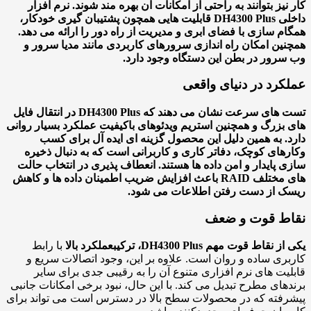
نیز بتوانند به راحتی از امکانات آن بهره مند شوند. نرم افزار
داخلی DH4300 Plus قابلیت هایی همچون پشتیبان گیری خودکار،
م سازی با فضای ابری و مدیریت از راه دور را ارائه می دهد.
ین امکان راه اندازی سرورهای کاربردی مانند مدیا سرور و
رور در بطن این دستگاه وجود دارد.
کرد در دنیای واقعی
تست های سرعت نشان می دهند که DH4300 Plus در انتقال فایل
بزرگ و همچنین استریم ویدئوهای باکیفیت عملکرد بسیار روانی
. به همین دلیل این محصول گزینه ای ایده آل برای کسب
های کوچک، دفاتر کاری و کاربرانی است که به دنبال ذخیره
 پایدار و امن داده ها هستند. انعطاف پذیری در انتخاب حالت
های مختلف RAID باعث افزایش ضریب اطمینان داده ها و کاهش
ک از دست رفتن اطلاعات می شود.
ط قوت و ضعف
نقاط قوت مهم DH4300 Plus، ترکیب
عملکرد بالا
با رابط
ری ساده و روان است. علاوه بر این، وجود اتصالات سریع و
یت های نرم افزاری متنوع آن را به رقیبی جدی برای سایر
های مطرح تبدیل می کند. با این حال، نبود برخی امکانات جانبی
فته که در محصولات سطح بالا در دسترس است می تواند برای