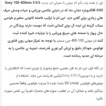
اول از همه باید بگم که سونی با معرفی لنز جدید
Sony 100-400mm f/4.5
GM OSS
دوباره نشان داد که در دنیای عکاسی ورزشی و حیات وحش حرف
های زیادی برای گفتن دارد. این لنز با ترکیب فاصله کانونی متغیر و طراحی
سبک، گزینه ای ایده آل برای کسانی است که دوست دارند پرندگان در
حال پرواز یا صحنه های سریع ورزشی را با جزئیات خیره کننده ثبت
کنند.
لنز سونی 100-400 جی مستر
، با توجه به تمرکز سونی روی فناوری
فوکوس خودکار دقیق و لرزش گیر نوری قدرتمند، تجربه ی عکاسی را به
مرحله ای جدید رسانده است.
در نگاه اول، این لنز به طرز عجیبی جمع وجورتر از چیزی است که انتظارش را
دارید و با دوربین
Sony A7R VI
ترکیبی قدرتمند می سازد. استفاده از
موتورهای فوکوس XD Linear باعث شده تا سرعت فوکوس واقعاً تحسین
برانگیز باشد و عملکرد آن در تعقیب سوژه های متحرک تقریباً بی نقص صورت
بگیرد.