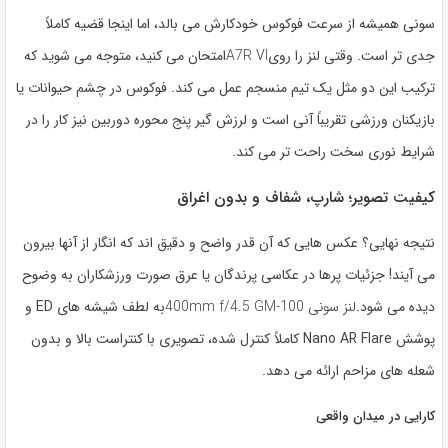
سونی همیشه از سرعت فوکوس خودکارش می بالد، اما اینجا قضیه کاملاً
جدی تر است. وقتی لنز را روی
A7R VI
امتحان می کنید، متوجه می شوید که
ترکیب این دو مثل یک تیم منسجم عمل می کند. فوکوس در چشم حیوانات یا
بازیکنان ورزشی تقریباً آنی است و لرزش گیر پنج محوره دوربین نیز کار را در
شرایط نوری سخت راحت تر می کند.
کیفیت تصویر؛ شارپ، شفاف و بدون اغراق
نتیجه نهایی؟ عکس هایی که آن قدر واضح و دقیق اند که انگار از آنها بیرون
می آیند! جزئیات پرها در عکاسی پرندگان یا عرق صورت ورزشکاران به وضوح
دیده می شود.
لنز سونی 100-400mm f/4.5 GM
به لطف شیشه های ED و
پوشش Nano AR Flare کاملاً کنترل شده، تصویری با کنتراست بالا و بدون
شعله های مزاحم ارائه می دهد.
کارایی در میدان واقعی