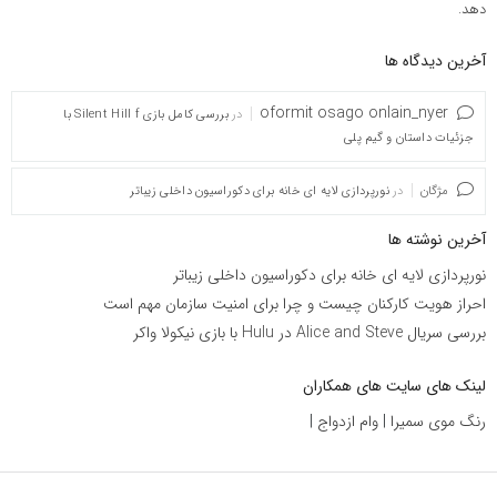
دهد.
آخرین دیدگاه ها
oformit osago onlain_nyer
در
بررسی کامل بازی Silent Hill f با
جزئیات داستان و گیم پلی
مژگان
در
نورپردازی لایه ای خانه برای دکوراسیون داخلی زیباتر
آخرین نوشته ها
نورپردازی لایه ای خانه برای دکوراسیون داخلی زیباتر
احراز هویت کارکنان چیست و چرا برای امنیت سازمان مهم است
بررسی سریال Alice and Steve در Hulu با بازی نیکولا واکر
لینک های سایت های همکاران
رنگ موی سمیرا
|
وام ازدواج
|