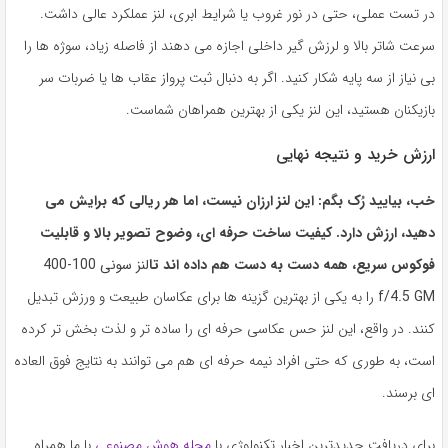
در تست عملی، حتی در نور غروب یا شرایط ابری، لنز عملکرد عالی داشت.
سرعت شاتر بالا و لرزش گیر داخلی اجازه می دهند از فاصله زیاد، سوژه ها را
بی نیاز از سه پایه شکار کنید. اگر به دنبال ثبت پرواز عقاب ها یا ضربات سر
بازیکنان هستید، این لنز یکی از بهترین همراهان شماست.
ارزش خرید و نتیجه نهایی
خب، بیایید رُک بگم: این لنز ارزان نیست، اما هر ریالی که برایش می
دهید، ارزش دارد. کیفیت ساخت حرفه ای، وضوح تصویر بالا و قابلیت
فوکوس سریع، همه دست به دست هم داده اند تا
لنز سونی 100-400
f/4.5 GM
را به یکی از بهترین گزینه ها برای عکاسان طبیعت و ورزش تبدیل
کنند. در واقع، این لنز حس عکاسی حرفه ای را ساده تر و لذت بخش تر کرده
است، به طوری که حتی افراد نیمه حرفه ای هم می توانند به نتایج فوق العاده
ای برسند.
برای دریافت جدیدترین اخبار تکنولوژی با
مجله هوش مصنوعی
با ما همراه