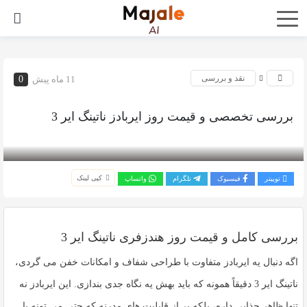
نقد و بررسی
11 ماه پیش
0
بررسی تخصصی و قیمت روز ایربادز ناتینگ ایر 3
بازدید 347
کپی لینک
توییتر
فیسبوک
تلگرام
واتساپ
بررسی کامل و قیمت روز هندزفری ناتینگ ایر 3
اگه دنبال یه ایربادز متفاوت با طراحی شفاف و امکانات خفن می گردی،
ناتینگ ایر 3
دقیقاً همونه که باید بهش یه نگاه جدی بندازی. این ایربادز نه
تنها ظاهر جذابی داره، بلکه پر از قابلیت های مدرنه که حتی می تونه با