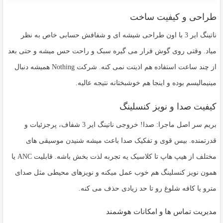
طراحی و کیفیت ساخت
ناتینگ ایر 3 با اون طراحی شیشه ای و شفافش حسابی خاص به نظر
میاد. وقتی روی گوش قرار می گیره سبک و راحت حس میشه و حتی بعد
از چند ساعت استفاده هم اذیتت نمی کنه. شرکت Nothing همیشه دنبال
مینیمالیسم بوده و اینجا هم خوشبختانه نتیجه عالیه.
کیفیت صدا و نویز کنسلینگ
بریم سر اصل ماجرا: صدا! خروجی ناتینگ ایر 3 شفاف، پرجزئیات و
قدرتمنده. بیس قوی و تفکیک صدا باعث میشه شنیدن موسیقی های
مختلف از هیپ هاپ تا کلاسیک یه تجربه لذت بخش باشه. قابلیت
ANC
یا
همون نویز کنسلینگ هم خوب عمل میکنه و نویزهای محیطی مثل صدای
مترو یا کافه شلوغ رو تا حد زیادی حذف می کنه.
مدیریت تماس ها و امکانات هوشمند