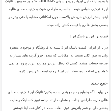
با وجود اینکه اپل ایرپادز پرو و سونی WF-1000XM5 هنوز محبوبن، ناتینگ
ایر 3 ترکیب خواص قیمت مناسب، طراحی شیک و کیفیت صدای عالیه.
اینجا بیشتر ارزش خریدش بالاست چون امکاناتی مشابه یا حتی بهتر در
بعضی بخش ها رو با قیمت کمتر ارائه میده.
قیمت روز ایربادز ناتینگ ایر 3
در بازار ایران، قیمت ناتینگ ایر 3 بسته به فروشگاه و موجودی متغیره
ولی به طور کلی نسبت به امکاناتی که میده، جزو گزینه های بسیار به
صرفه حساب میشه. کسی که دنبال ایربادز هم رده ایرپاد پروه اما نمی
خواد پول اضافه بده، قطعا باید ایر 3 رو تو لیست خریدش بذاره.
جمع بندی
در نهایت اگه بخوایم یه جمع بندی ساده بکنیم:
ناتینگ ایر 3
کیفیت صدای
عالی داره، طراحی جذاب و متفاوت ارائه میده، نویز کنسلینگ رضایت
بخشی داره و عمر باتریش فوق العاده ست. در کنار همه اینا قیمتش