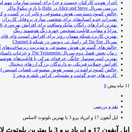
احراز هویت کارکنان چیست و چرا برای امنیت سازمان مهم 
بررسی سریال Alice and Steve در Hulu با بازی نیکولا واکر
چالش کمبود دسترسی هوش مصنوعی و تاثیر آن بر کسب و کا
تغییرات جدید اسپاتیفای برای شخصی سازی پروفایل کاربران
بهترین ابزارهای رایگان مایکروسافت برای افزایش بهره‌وری 2026
مزایا و معایب قابلیت تشخیص چهره زنگ هوشمند رینگ
بهترین کاربرد شبکه مهمان روتر برای افزایش امنیت وای فای
سریال Tip Toe اثر راسل تی دیویس در شبکه Channel 4
چالش‌های گسترش هوش مصنوعی و مدیریت زیرساخت‌های آ
زمان پخش فصل دوم سریال The Testaments و جزئیات داستان
بهترین اسپرسوساز خانگی حرفه‌ای مرکی با قابلیت‌های هوشمن
افزایش حملات فیزیکی به دارندگان بزرگ ارزهای دیجیتال
چالش کمبود تراشه در مسیر هوش مصنوعی فضایی اسپیس ا
کارت های جدید گوئنت و پشتیبانی کراس پلتفرم ویچر 3
11 ماه پیش
0
نقد و بررسی
اپل آیفون 17 و ایرپاد پرو 3 با بهترین بلوتوث لاسلس
اپل آیفون 17 و ایرپاد پرو 3 با بهترین بلوتوث لاسلس