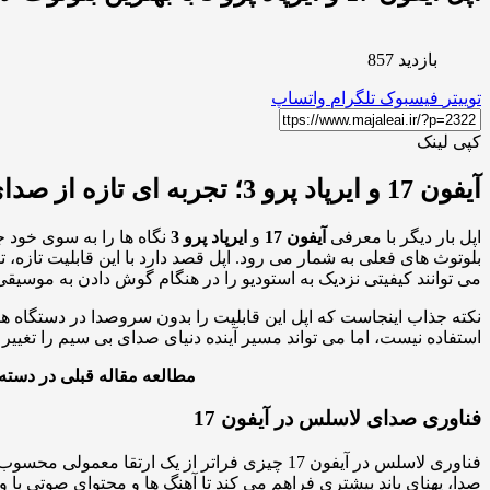
بازدید 857
توییتر
فیسبوک
تلگرام
واتساپ
کپی لینک
آیفون 17 و ایرپاد پرو 3؛ تجربه ای تازه از صدای لاسلس بدون مرز
اپل بار دیگر با معرفی
آیفون 17
و
ایرپاد پرو 3
نگاه ها را به سوی خود 
بلوتوث های فعلی به شمار می رود. اپل قصد دارد با این قابلیت تاز
می توانند کیفیتی نزدیک به استودیو را در هنگام گوش دادن به موسیقی 
نکته جذاب اینجاست که اپل این قابلیت را بدون سروصدا در دستگاه های
استفاده نیست، اما می تواند مسیر آینده دنیای صدای بی سیم را تغییر 
مطالعه مقاله قبلی در دسته
فناوری صدای لاسلس در آیفون 17
فناوری لاسلس در آیفون 17 چیزی فراتر از یک 
صدا، پهنای باند بیشتری فراهم می کند تا آهنگ ها و محتوای صوتی ب