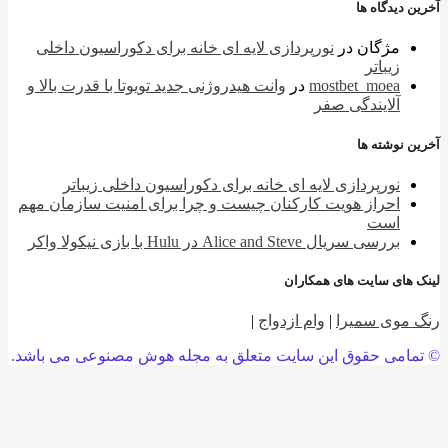
 دیدگاه ها
مژگان
در
نورپردازی لایه ای خانه برای دکوراسیون داخلی
زیباتر
mostbet_moea
در
وانت هیدروژنی جدید تویوتا با قدرت بالا و
آلایندگی صفر
 نوشته ها
نورپردازی لایه ای خانه برای دکوراسیون داخلی زیباتر
احراز هویت کارکنان چیست و چرا برای امنیت سازمان مهم
است
بررسی سریال Alice and Steve در Hulu با بازی نیکولا واکر
 های سایت های همکاران
 موی سمیرا
|
وام ازدواج
|
امی حقوق این سایت متعلق به مجله هوش مصنوعی می باشد.