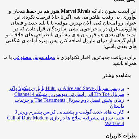
آپدیت نشون داد که
Marvel Rivals
هنوز هم در حفظ هیجان و
ری، بی رقیب ظاهر می شه. اگر تا حالا فرصت نکردی این
ن رو امتحان کنی، الان بهترین موقعه تا با بلید جدید و فضای
وینی غرق در ماجراجویی بشی. سازندگان قول دادن که در
ت های بعدی هم قهرمان های بیشتری با طراحی های خلاقانه و
م گرفته از دنیای مارول اضافه کنن. پس بهتره آماده ی شگفتی
بعدی باشی!
 دریافت جدیدترین اخبار تکنولوژی با
مجله هوش مصنوعی
با ما
ه باشید
اهده بیشتر
بررسی سریال Alice and Steve در Hulu با بازی نیکولا واکر
سریال Tip Toe اثر راسل تی دیویس در شبکه Channel 4
زمان پخش فصل دوم سریال The Testaments و جزئیات
داستان
کارت های جدید گوئنت و پشتیبانی کراس پلتفرم ویچر 3
شبیه سازی پیشرفته سلاح ها در بازی Call of Duty Modern
Warfare 4
ت کاربران