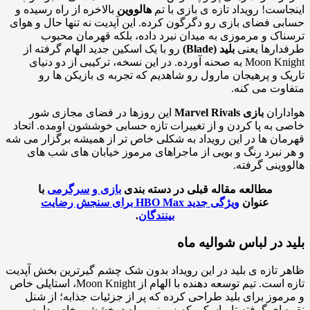
است! رویداد تازه ی بازی با تم
هالووین
بالاخره از راه رسیده و
ی فضای بازی رو دگرگون کرده. این آپدیت نه تنها حال و هوای
اک و مرموزی به میدان نبرد داده، بلکه قهرمان محبوب
ارها یعنی
بلید (Blade)
رو با یک اسکین جدید الهام گرفته از
Moon Knight به صحنه آورده. در این نسخه، ترکیبی از دو دنیای
ک و پرهیجان مارول رو شاهدیم که تجربه ی بازیکن ها رو
وت می کنه.
اران
بازی Marvel Rivals
این روزها در فضای مجازی شور
 به پا کردن و از تغییرات تازه حسابی خوششون اومده. اتحاد
ان ها در این رویداد به شکلی خاص تر از همیشه برگزار می شه
 نبرد رنگ و بویی از ماجراهای مرموز خیابان های شب های
وینی گرفته.
مطالعه مقاله قبلی در دسته بندی
بازی و سرگرمی
با
عنوان
ویژگی جدید HBO Max برای سنجش رضایت
بینندگان
.
د در لباس شوالیه ماه
 تازه ی بلید در این رویداد بدون شک چشم گیرترین بخش آپدیت
تازه است. تیم توسعه دهنده با الهام از Moon Knight، استایلی خاص
موز برای بلید طراحی کرده که پر از جزئیات جذابه؛ از شنل
 ای گرفته تا ماسکی که زیر نور ماه درخششی خاص داره.