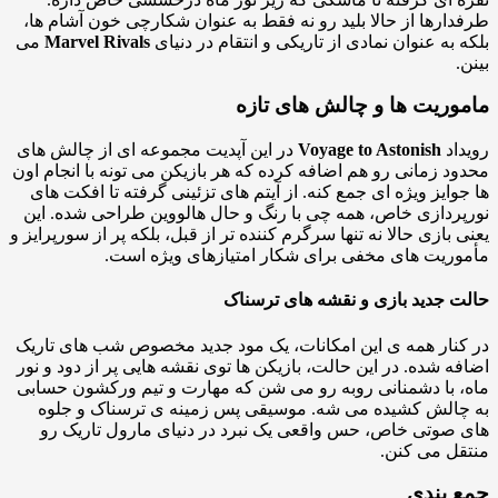
ارها از حالا بلید رو نه فقط به عنوان شکارچی خون آشام ها،
 به عنوان نمادی از تاریکی و انتقام در دنیای
Marvel Rivals
می
.
وریت ها و چالش های تازه
اد
Voyage to Astonish
در این آپدیت مجموعه ای از چالش های
د زمانی رو هم اضافه کرده که هر بازیکن می تونه با انجام اون
وایز ویژه ای جمع کنه. از آیتم های تزئینی گرفته تا افکت های
ردازی خاص، همه چی با رنگ و حال هالووین طراحی شده. این
 بازی حالا نه تنها سرگرم کننده تر از قبل، بلکه پر از سورپرایز و
ریت های مخفی برای شکار امتیازهای ویژه است.
 جدید بازی و نقشه های ترسناک
نار همه ی این امکانات، یک مود جدید مخصوص شب های تاریک
ه شده. در این حالت، بازیکن ها توی نقشه هایی پر از دود و نور
 با دشمنانی روبه رو می شن که مهارت و تیم ورکشون حسابی
الش کشیده می شه. موسیقی پس زمینه ی ترسناک و جلوه
صوتی خاص، حس واقعی یک نبرد در دنیای مارول تاریک رو
ل می کنن.
 بندی