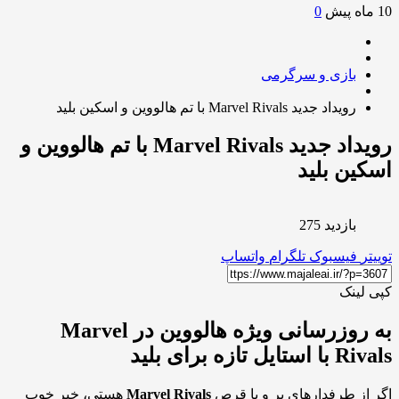
0
بازی و سرگرمی
رویداد جدید Marvel Rivals با تم هالووین و اسکین بلید
رویداد جدید Marvel Rivals با تم هالووین و
ین بلید
بازدید 275
ر
فیسبوک
تلگرام
واتساپ
لینک
به روزرسانی ویژه هالووین در Marvel
تایل تازه برای بلید
از طرفدارهای پر و پا قرص
Marvel Rivals
هستی، خبر خوب