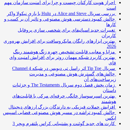
احراز هویت کارکنان چیست و چرا برای امنیت سازمان مهم
است
بررسی سریال Alice and Steve در Hulu با بازی نیکولا واکر
چالش کمبود دسترسی هوش مصنوعی و تاثیر آن بر کسب و
کارها
تغییرات جدید اسپاتیفای برای شخصی سازی پروفایل
کاربران
بهترین ابزارهای رایگان مایکروسافت برای افزایش بهره‌وری
2026
مزایا و معایب قابلیت تشخیص چهره زنگ هوشمند رینگ
بهترین کاربرد شبکه مهمان روتر برای افزایش امنیت وای
فای
سریال Tip Toe اثر راسل تی دیویس در شبکه Channel 4
چالش‌های گسترش هوش مصنوعی و مدیریت
زیرساخت‌های آن
زمان پخش فصل دوم سریال The Testaments و جزئیات
داستان
بهترین اسپرسوساز خانگی حرفه‌ای مرکی با قابلیت‌های
هوشمند
افزایش حملات فیزیکی به دارندگان بزرگ ارزهای دیجیتال
چالش کمبود تراشه در مسیر هوش مصنوعی فضایی اسپیس
ایکس
کارت های جدید گوئنت و پشتیبانی کراس پلتفرم ویچر 3