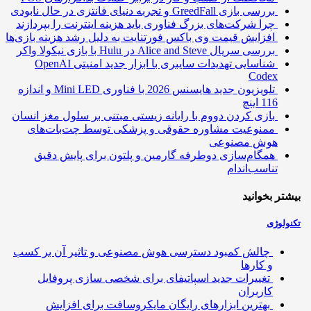
بررسی بازی GreedFall و تجربه دنیای فانتزی در حال نابودی
چرا شرکت‌های بزرگ فناوری باید هزینه اینترنت را بپردازند
افزایش قیمت وی باکس فورتنایت به دلیل رشد هزینه بازی‌ها
بررسی سریال Alice and Steve در Hulu با بازی نیکولا واکر
شناسایی تهدیدات سایبری با ابزار جدید امنیتی OpenAI
Codex
تلویزیون جدید هایسنس 2026 با فناوری Mini LED و اندازه
116 اینچ
بازی کردن دووم با رایانه زیستی مبتنی بر سلول مغز انسان
ممنوعیت مشاوره حقوقی و پزشکی توسط چت‌بات‌های
هوش مصنوعی
همگام‌سازی دوطرفه گارمین و پلتون برای پایش دقیق
تناسب‌اندام
تر بخوانید
ولوژی
چالش کمبود دسترسی هوش مصنوعی و تاثیر آن بر کسب
و کارها
تغییرات جدید اسپاتیفای برای شخصی سازی پروفایل
کاربران
بهترین ابزارهای رایگان مایکروسافت برای افزایش