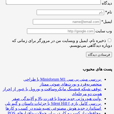
اه
ل*
سایت
ذخیره نام، ایمیل و وبسایت من در مرورگر برای زمانی که
ره دیدگاهی می‌نویسم.
 های محبوب
بررسی مینی پی ‌سی Minisforum M1 با طراحی
منحصربه‌فرد و پورت‌های صوتی ممتاز
توقف شبکه فیشینگ مایکروسافت و یوروپل با عبور از احراز
هویت دو مرحله‌ای
وانت هیدروژنی جدید تویوتا با قدرت بالا و آلایندگی صفر
بررسی کامل بازی Silent Hill f با جزئیات داستان و گیم پلی
استاندارد جدید هوش مصنوعی تعبیه شده در کسب و کارها
محافظت از کسب و کار در برابر حملات بدافزارهای POS