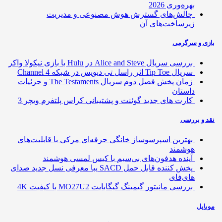
بهره‌وری 2026
چالش‌های گسترش هوش مصنوعی و مدیریت
زیرساخت‌های آن
ی و سرگرمی
بررسی سریال Alice and Steve در Hulu با بازی نیکولا واکر
سریال Tip Toe اثر راسل تی دیویس در شبکه Channel 4
زمان پخش فصل دوم سریال The Testaments و جزئیات
داستان
کارت های جدید گوئنت و پشتیبانی کراس پلتفرم ویچر 3
 و بررسی
بهترین اسپرسوساز خانگی حرفه‌ای مرکی با قابلیت‌های
هوشمند
آینده هدفون‌های بی‌سیم با کیس لمسی هوشمند
پخش کننده قابل حمل SACD یبا معرفی نسل جدید صدای
های‌فای
بررسی مانیتور گیمینگ گیگابایت MO27U2 با کیفیت 4K
ایل