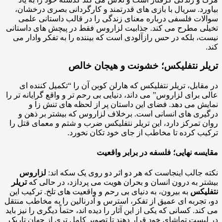
رد. سریال با بازی های قدرتمند و کارگردانی بصری درخشان،
ات فلسفی درباره معنای زندگی را در قالب داستانی علمی
ی مطرح می کند. جذابیت لزاروس فقط در پیچش های داستانی
، بلکه در حس رازآلودی است که بیننده را به تفکر وادار می
لر نتفلیکس؛ خشونت و هیجان خالص
قابل، تریلر نتفلیکس که هارلن کوبن آن را “تکمیل کننده ای
 برای لزاروس” می داند، دنیایی بی رحم تر و واقع گرایانه تر را
ش می دهد. فضای این داستان پر از لحظه های تنش زا و
ری های انسانی است. برخلاف لزاروس که بیشتر بر ذهن و
 تمرکز دارد، این تریلر نتفلیکس ضرب و شتم و معمای قتل را
ب کرده تا مخاطب از جای خود تکان نخورد.
سه نهایی؛ فلسفه در برابر واقعیت
 جالب اینجاست که هر دو اثر دو روی یک سکه اند:
لزاروس
ر به درون انسان و بحران هویت می پردازد، در حالی که
تریلر
لیکس
به بیرون، به دنیای بی رحم و واقعیت های تلخ. ترکیب این
تجربه ای عمیق از تفکر، استرس و آدرنالین را به مخاطب منتقل
ند. کسانی که یکی از این آثار را دیده اند، حتماً دیگری را نیز باید
یست تماشای خود قرار دهند تا تصویر کامل تری از جهان تاریک