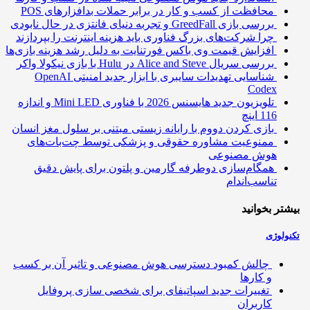
محافظت از کسب و کار در برابر حملات بدافزارهای POS
بررسی بازی GreedFall و تجربه دنیای فانتزی در حال نابودی
چرا شرکت‌های بزرگ فناوری باید هزینه اینترنت را بپردازند
افزایش قیمت وی باکس فورتنایت به دلیل رشد هزینه بازی‌ها
بررسی سریال Alice and Steve در Hulu با بازی نیکولا واکر
شناسایی تهدیدات سایبری با ابزار جدید امنیتی OpenAI
Codex
تلویزیون جدید هایسنس 2026 با فناوری Mini LED و اندازه
116 اینچ
بازی کردن دووم با رایانه زیستی مبتنی بر سلول مغز انسان
ممنوعیت مشاوره حقوقی و پزشکی توسط چت‌بات‌های
هوش مصنوعی
همگام‌سازی دوطرفه گارمین و پلتون برای پایش دقیق
تناسب‌اندام
تر بخوانید
ولوژی
چالش کمبود دسترسی هوش مصنوعی و تاثیر آن بر کسب
و کارها
تغییرات جدید اسپاتیفای برای شخصی سازی پروفایل
کاربران