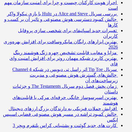
احراز هویت کارکنان چیست و چرا برای امنیت سازمان مهم
است
بررسی سریال Alice and Steve در Hulu با بازی نیکولا واکر
چالش کمبود دسترسی هوش مصنوعی و تاثیر آن بر کسب و
کارها
تغییرات جدید اسپاتیفای برای شخصی سازی پروفایل
کاربران
بهترین ابزارهای رایگان مایکروسافت برای افزایش بهره‌وری
2026
مزایا و معایب قابلیت تشخیص چهره زنگ هوشمند رینگ
بهترین کاربرد شبکه مهمان روتر برای افزایش امنیت وای
فای
سریال Tip Toe اثر راسل تی دیویس در شبکه Channel 4
چالش‌های گسترش هوش مصنوعی و مدیریت
زیرساخت‌های آن
زمان پخش فصل دوم سریال The Testaments و جزئیات
داستان
بهترین اسپرسوساز خانگی حرفه‌ای مرکی با قابلیت‌های
هوشمند
افزایش حملات فیزیکی به دارندگان بزرگ ارزهای دیجیتال
چالش کمبود تراشه در مسیر هوش مصنوعی فضایی اسپیس
ایکس
کارت های جدید گوئنت و پشتیبانی کراس پلتفرم ویچر 3