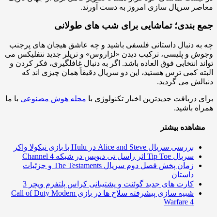
ر سریال سازی امروز به دست آورند.
 بندی؛ تماشایی برای شب های طولانی
ه دنبال داستانی فلسفی باشید و چه عاشق هیجان های پرجنب
 و پلیسی، ترکیب دیدن «لزاروس» و تریلر جدید نتفلیکس می
د انتخابی فوق العاده باشد. اگر به دنبال غافلگیری، فکر کردن و
ه کمی ترس هستید، این دو سریال دقیقاً همان چیزی اند که
لش می گردید.
 دریافت جدیدترین اخبار تکنولوژی با
مجله هوش مصنوعی
با ما
ه باشید.
اهده بیشتر
بررسی سریال Alice and Steve در Hulu با بازی نیکولا واکر
سریال Tip Toe اثر راسل تی دیویس در شبکه Channel 4
زمان پخش فصل دوم سریال The Testaments و جزئیات
داستان
کارت های جدید گوئنت و پشتیبانی کراس پلتفرم ویچر 3
شبیه سازی پیشرفته سلاح ها در بازی Call of Duty Modern
Warfare 4