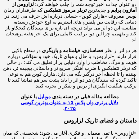
نوان جذاب اخیر توجه شما را جلب خواهند کرد:
لزاروس از
ون پرایم
و جدیدترین
تریلر مرموز نتفلیکس
که طرفداران رمان
 معروف «هارلن کوبن» حسابی درباره اش حرف می زنند. در
یی که رقابت بین پلتفرم های استریم به اوج خودش رسیده،
سه این دو اثر می تواند دریچه ای تازه برای بینندگان کنجکاو باز
و بفهمیم چرا این دو، ترکیب کاملی برای یک آخر هفته پرهیجان
و اثر از نظر
فضاسازی، فیلمنامه و بازیگری
در سطح بالایی
 دارند. «لزاروس» با حال و هوای تاریک خود و سؤالاتی درباره
 و مرگ، مخاطب را وارد دنیایی پر از تعلیق می کند؛ در حالی
ریلر نتفلیکس با ضرب آهنگی سریع تر و داستانی پیچیده تر، ذهن
ده را تا لحظه آخر درگیر نگه می دارد. هارلن کوبن هم به نوعی
د کرده که بینندگان هر دو اثر را باید پشت سر هم تماشا کنند تا
ب شگفت انگیزی از ترس و تفکر را تجربه کنند.
مطالعه مقاله قبلی در دسته بندی
موبایل
با عنوان
دلایل برتری وان پلاس ۱۵ به عنوان بهترین گوشی
.
۲۰۲۵
تان و فضای تاریک لزاروس
روس» با تمی معمایی و فکری آغاز می شود؛ شخصیتی که میان
و زندگی گرفتار است و تلاش می کند گذشته خود را به یاد