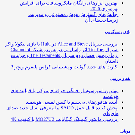
بهترین ابزارهای رایگان مایکروسافت برای افزایش
بهره‌وری 2026
چالش‌های گسترش هوش مصنوعی و مدیریت
زیرساخت‌های آن
ی و سرگرمی
بررسی سریال Alice and Steve در Hulu با بازی نیکولا واکر
سریال Tip Toe اثر راسل تی دیویس در شبکه Channel 4
زمان پخش فصل دوم سریال The Testaments و جزئیات
داستان
کارت های جدید گوئنت و پشتیبانی کراس پلتفرم ویچر 3
 و بررسی
بهترین اسپرسوساز خانگی حرفه‌ای مرکی با قابلیت‌های
هوشمند
آینده هدفون‌های بی‌سیم با کیس لمسی هوشمند
پخش کننده قابل حمل SACD یبا معرفی نسل جدید صدای
های‌فای
بررسی مانیتور گیمینگ گیگابایت MO27U2 با کیفیت 4K
ایل