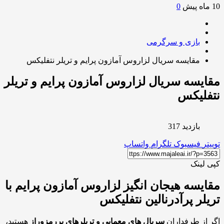
0
بازی و سرگرمی
مقایسه سریال لزاروس آمازون پرایم و تریلر نتفلیکس
یسه سریال لزاروس آمازون پرایم و تریلر
فلیکس
بازدید 317
ر
فیسبوک
تلگرام
واتساپ
لینک
یسه هیجان انگیز لزاروس آمازون پرایم با
لر پرآدرنالین نتفلیکس
از طرفداران
سریال های معمایی و تریلرهای پررمزوراز
هستید،