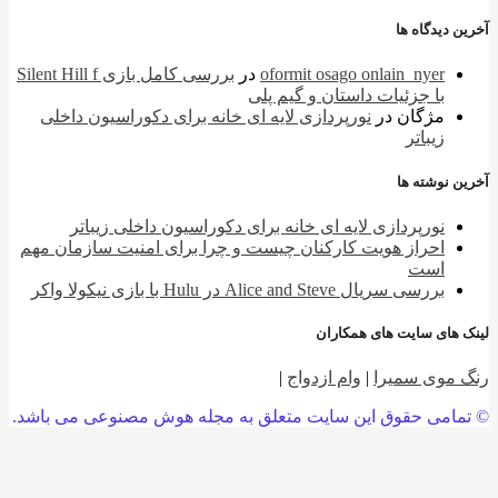
 دیدگاه ها
oformit osago onlain_nyer
در
بررسی کامل بازی Silent Hill f
با جزئیات داستان و گیم پلی
مژگان
در
نورپردازی لایه ای خانه برای دکوراسیون داخلی
زیباتر
 نوشته ها
نورپردازی لایه ای خانه برای دکوراسیون داخلی زیباتر
احراز هویت کارکنان چیست و چرا برای امنیت سازمان مهم
است
بررسی سریال Alice and Steve در Hulu با بازی نیکولا واکر
 های سایت های همکاران
 موی سمیرا
|
وام ازدواج
|
امی حقوق این سایت متعلق به مجله هوش مصنوعی می باشد.