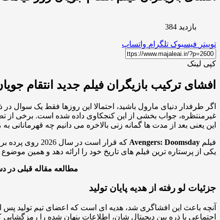
بازدید 384
توییتر
فیسبوک
تلگرام
واتساپ
کپی لینک
افشای ترکیب بازیگران فیلم جدید انتقام جویان: 
اگر طرفدار دنیای مارول باشید، احتمالا این روزها فقط یک سوال در 
غیرمنتظره، جواب بخشی از این کنجکاوی داده شده است. برخی از تصاو
این یعنی بعد از مدت ها گمانه زنی بالاخره می دانیم چه قهرمانانی به م
فیلم
Avengers: Doomsday
که قرار است در
یکی از پرستاره ترین فیلم های تاریخ خود را ارائه دهد و همین موضوع 
مطالعه مقاله قبلی در د
جزئیات لو رفته از هدیه پایان تولید
آنچه باعث این افشاگری شد، هدیه ای است که اعضای تیم تولید پس از
اجتماعی با ذره بین دیجیتال شان، اطلاعات پنهان شده را رمزگشایی ک