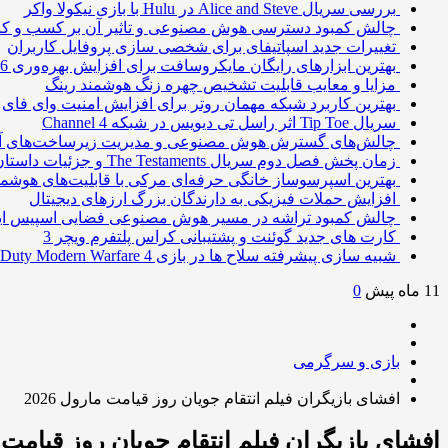
بررسی سریال Alice and Steve در Hulu با بازی نیکولا واکر
چالش کمبود دسترسی هوش مصنوعی و تاثیر آن بر کسب و کا
تغییرات جدید اسپاتیفای برای شخصی سازی پروفایل کاربران
بهترین ابزارهای رایگان مایکروسافت برای افزایش بهره‌وری 2026
مزایا و معایب قابلیت تشخیص چهره زنگ هوشمند رینگ
بهترین کاربرد شبکه مهمان روتر برای افزایش امنیت وای فای
سریال Tip Toe اثر راسل تی دیویس در شبکه Channel 4
چالش‌های گسترش هوش مصنوعی و مدیریت زیرساخت‌های آ
زمان پخش فصل دوم سریال The Testaments و جزئیات داستان
بهترین اسپرسوساز خانگی حرفه‌ای مرکی با قابلیت‌های هوشمن
افزایش حملات فیزیکی به دارندگان بزرگ ارزهای دیجیتال
چالش کمبود تراشه در مسیر هوش مصنوعی فضایی اسپیس ا
کارت های جدید گوئنت و پشتیبانی کراس پلتفرم ویچر 3
شبیه سازی پیشرفته سلاح ها در بازی Call of Duty Modern Warfare 4
11 ماه پیش
0
بازی و سرگرمی
افشای بازیگران فیلم انتقام جویان روز قیامت مارول 2026
افشای بازیگران فیلم انتقام جویان روز قیامت مار