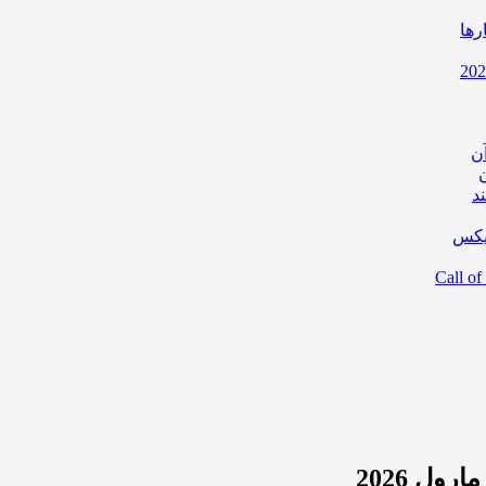
رها
ن
د
یکس
ول 2026