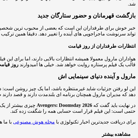
شد.
بازگشت قهرمانان و حضور ستارگان جدید
خبر خوش برای طرفداران این است که بعضی از محبوب ترین شخصیت ها 
تواند سرنوشت ماجراجویی های آینده را تغییر دهد. دقیقا همین ترکیب
انتظارات طرفداران از روز قیامت
هواداران مارول معمولا همیشه انتظارات بالایی دارند، اما برای این 
قالب یک فیلم پرستاره روایت خواهد شد. خیلی ها امیدوارند
روز قیام
مارول و آینده دنیای سینمایی اش
این لو رفتن جزئیات شاید غیرمنتظره باشد، اما یک چیز روشن است:
دهد که مدیران مارول همچنان برنامه ای بلندمدت دارند و قصد دارند طر
در نهایت باید گفت که
Avengers: Doomsday 2026
چیزی بیشتر از یک ف
حتمی است: این فیلم قرار است حسابی همه را شگفت زده کند.
برای دریافت جدیدترین اخبار تکنولوژی با
مجله هوش مصنوعی
با ما ه
مشاهده بیشتر