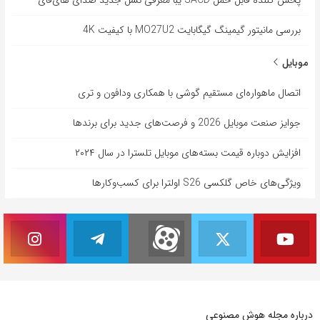
پخش کننده قابل حمل SACD یبا معرفی نسل جدید صدای های‌فای
بررسی مانیتور گیمینگ گیگابایت MO27U2 با کیفیت 4K
موبایل
اتصال ماهواره‌ای مستقیم گوشی‌ با همکاری ودافون و تری
جوایز صنعت موبایل 2026 و فرصت‌های جدید برای برندها
افزایش دوباره قیمت بسته‌های موبایل تلسترا در سال ۲۰۲۴
ویژگی‌های خاص گلکسی S26 اولترا برای کسب‌وکارها
درباره مجله هوش مصنوعی