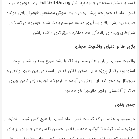
تسلا با انتشار نسخه ی جدید نرم افزار
Full Self-Driving
برای خودروهاش،
نشون داد که هنوز هم پیش رو در دنیای
هوش مصنوعی خودران
باقی مونده.
قدرت پردازشی بالا و یادگیری مداوم سیستم باعث شده خودروهای تسلا در
شرایط پیچیده ی رانندگی هم عملکرد دقیق تری داشته باشن.
بازی ها و دنیای واقعیت مجازی
واقعیت مجازی و بازی های مبتنی بر VR با رشد سریع روبه رو شدن. چند
استودیو بزرگ از پروژه هایی سخن گفتن که قرار است مرز بین دنیای واقعی و
دیجیتال رو محو کنه. این یعنی در آینده ای نزدیک، تجربه بازی کردن چیزی
فراتر از “نشستن جلوی مانیتور” خواهد بود.
جمع بندی
در مجموع، هفته ای که گذشت نشون داد فناوری با هیچ کس شوخی نداره! از
مایکروسافت گرفته تا گوگل، همه در تلاش هستن تا مرزهای جدیدی رو برای
زندگیمون تعریف کنن. چه در حوزه گیم، چه در گجت های پوشیدنی، یا حتی