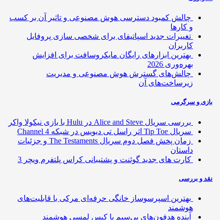
چالش کمبود دسترسی هوش مصنوعی و تاثیر آن بر کسب
و کارها
تغییرات جدید اسپاتیفای برای شخصی سازی پروفایل
کاربران
بهترین ابزارهای رایگان مایکروسافت برای افزایش
بهره‌وری 2026
چالش‌های گسترش هوش مصنوعی و مدیریت
زیرساخت‌های آن
ی و سرگرمی
بررسی سریال Alice and Steve در Hulu با بازی نیکولا واکر
سریال Tip Toe اثر راسل تی دیویس در شبکه Channel 4
زمان پخش فصل دوم سریال The Testaments و جزئیات
داستان
کارت های جدید گوئنت و پشتیبانی کراس پلتفرم ویچر 3
 و بررسی
بهترین اسپرسوساز خانگی حرفه‌ای مرکی با قابلیت‌های
هوشمند
آینده هدفون‌های بی‌سیم با کیس لمسی هوشمند