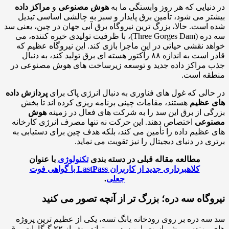
نیایی که هر روز وابستگی ما به
هوش مصنوعی
و
مراکز داده
ر می شود، تأمین برق پایدار و سبز به چالشی اساسی تبدیل
است. حالا، بزرگ ترین نیروگاه برق آبی جهان در چین، یعنی سد
سه دره (Three Gorges Dam)، با ظرفیت تولیدی خیره کننده، می
د نقشی حیاتی در این ماجرا بازی کند. این نیروگاه عظیم که
قادر است به اندازه ۸۸ رآکتور هسته ای برق تولید کند، به دنبال
مراکز داده جدید و توسعه زیرساخت های هوش مصنوعی در
قه است.
الی که غول های فناوری به دنبال انرژی پاک برای
پردازش داده
 عظیم
هستند، مقامات چینی برنامه ریزی کرده اند تا بخش
ی از برق این سد را به شرکت های فعال در زمینه
هوش
وعی
اختصاص دهند. این حرکت نه تنها مصرف انرژی کارخانه
عظیم داده را تأمین می کند، بلکه هدف چین برای دستیابی به
ی در دنیای دیجیتال را نیز تقویت می نماید.
مطالعه مقاله قبلی در دسته بندی
تکنولوژی
با عنوان
کلاهبرداری جدید از کاربران LastPass با گواهی فوت
جعلی
.
وگاه سه دره؛ بزرگ تر از آنچه تصور می کنید
ه دره بر روی رودخانه یانگ تسه، یکی از عظیم ترین پروژه
های مهندسی بشر است. این سد می تواند بیش از ۲۲ گیگاوات برق