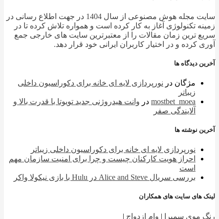
سایت مجله هوش مصنوعی از سال 1404 در جهت اطلاع رسانی در
ه تکنولوژی آغاز به کار کرده است و همواره تلاش کرده تا در
 ترین زمان مقالات را از معتبرترین سایت های خارجی جمع
 کرده و در اختیار کاربران ایرانی خود قرار دهد.
 دیدگاه ها
مژگان
در
نورپردازی لایه ای خانه برای دکوراسیون داخلی
زیباتر
mostbet_moea
در
وانت هیدروژنی جدید تویوتا با قدرت بالا و
آلایندگی صفر
 نوشته ها
نورپردازی لایه ای خانه برای دکوراسیون داخلی زیباتر
احراز هویت کارکنان چیست و چرا برای امنیت سازمان مهم
است
بررسی سریال Alice and Steve در Hulu با بازی نیکولا واکر
 های سایت های همکاران
 موی سمیرا
|
وام ازدواج
|