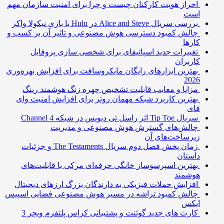
احراز هویت کارکنان چیست و چرا برای امنیت سازمان مهم
است
بررسی سریال Alice and Steve در Hulu با بازی نیکولا واکر
چالش کمبود دسترسی هوش مصنوعی و تاثیر آن بر کسب و
کارها
تغییرات جدید اسپاتیفای برای شخصی سازی پروفایل
کاربران
بهترین ابزارهای رایگان مایکروسافت برای افزایش بهره‌وری
2026
مزایا و معایب قابلیت تشخیص چهره زنگ هوشمند رینگ
بهترین کاربرد شبکه مهمان روتر برای افزایش امنیت وای
فای
سریال Tip Toe اثر راسل تی دیویس در شبکه Channel 4
چالش‌های گسترش هوش مصنوعی و مدیریت
زیرساخت‌های آن
زمان پخش فصل دوم سریال The Testaments و جزئیات
داستان
بهترین اسپرسوساز خانگی حرفه‌ای مرکی با قابلیت‌های
هوشمند
افزایش حملات فیزیکی به دارندگان بزرگ ارزهای دیجیتال
چالش کمبود تراشه در مسیر هوش مصنوعی فضایی اسپیس
ایکس
کارت های جدید گوئنت و پشتیبانی کراس پلتفرم ویچر 3