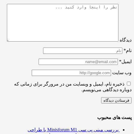
اه
ل*
سایت
ذخیره نام، ایمیل و وبسایت من در مرورگر برای زمانی که
ره دیدگاهی می‌نویسم.
 های محبوب
بررسی مینی پی ‌سی Minisforum M1 با طراحی