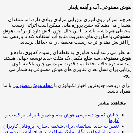
مصنوعی، آب و آینده پایدار
د تمرکز روی انرژی برق آبی مزایای زیادی دارد، اما منتقدان
ر می دهند که چنین پروژه هایی ممکن است اثراتی زیست
ی هم داشته باشند. با این حال، چین تلاش دارد از ترکیب
هوش
وعی
با فناوری های مدیریت منابع آب استفاده کند تا بازدهی سد
فزایش دهد و اثرات زیست محیطی را به حداقل برساند.
ظر می رسد آینده فناوری به نقطه ای رسیده که
برق، داده و
 مصنوعی
سه ضلع مکمل یک مثلث جدید توسعه جهانی هستند.
ه دره حالا نه فقط نماد قدرت مهندسی چین، بلکه سکوی
بی برای نسل بعدی فناوری های هوش مصنوعی به شمار می
 دریافت جدیدترین اخبار تکنولوژی با
مجله هوش مصنوعی
با ما
ه باشید.
اهده بیشتر
چالش کمبود دسترسی هوش مصنوعی و تاثیر آن بر کسب و
کارها
تغییرات جدید اسپاتیفای برای شخصی سازی پروفایل کاربران
بهترین ابزارهای رایگان مایکروسافت برای افزایش بهره‌وری