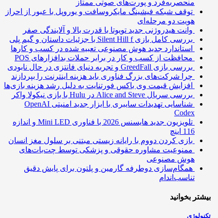
منحصربه‌فرد و پورت‌های صوتی ممتاز
توقف شبکه فیشینگ مایکروسافت و یوروپل با عبور از احراز
هویت دو مرحله‌ای
وانت هیدروژنی جدید تویوتا با قدرت بالا و آلایندگی صفر
بررسی کامل بازی Silent Hill f با جزئیات داستان و گیم پلی
استاندارد جدید هوش مصنوعی تعبیه شده در کسب و کارها
محافظت از کسب و کار در برابر حملات بدافزارهای POS
بررسی بازی GreedFall و تجربه دنیای فانتزی در حال نابودی
چرا شرکت‌های بزرگ فناوری باید هزینه اینترنت را بپردازند
افزایش قیمت وی باکس فورتنایت به دلیل رشد هزینه بازی‌ها
بررسی سریال Alice and Steve در Hulu با بازی نیکولا واکر
شناسایی تهدیدات سایبری با ابزار جدید امنیتی OpenAI
Codex
تلویزیون جدید هایسنس 2026 با فناوری Mini LED و اندازه
116 اینچ
بازی کردن دووم با رایانه زیستی مبتنی بر سلول مغز انسان
ممنوعیت مشاوره حقوقی و پزشکی توسط چت‌بات‌های
هوش مصنوعی
همگام‌سازی دوطرفه گارمین و پلتون برای پایش دقیق
تناسب‌اندام
تر بخوانید
ولوژی