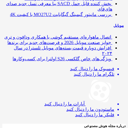
پخش کننده قابل حمل SACD یبا معرفی نسل جدید صدای
های‌فای
بررسی مانیتور گیمینگ گیگابایت MO27U2 با کیفیت 4K
ایل
اتصال ماهواره‌ای مستقیم گوشی‌ با همکاری ودافون و تری
جوایز صنعت موبایل 2026 و فرصت‌های جدید برای برندها
افزایش دوباره قیمت بسته‌های موبایل تلسترا در سال
۲۰۲۴
ویژگی‌های خاص گلکسی S26 اولترا برای کسب‌وکارها
فیسبوک
ما را دنبال کنید
تلگرام
ما را دنبال کنید
آپارات
ما را دنبال کنید
ماستودون
ما را دنبال کنید
فلیکر
ما را دنبال کنید
ره مجله هوش مصنوعی