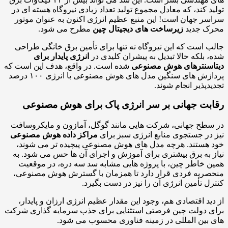
د کند، که معادل مجموع تولید تعداد زیادی نیروگاه هسته ای در
ر جهان است! این منبع عظیم انرژی اکنون به عنوان موتور
ک جدید
زیرساخت های دیجیتال چین
مطرح می شود.
 است که این نیروگاه نه تنها برای تأمین برق خانگی طراحی
 بلکه حالا تبدیل به پیشران کلیدی در
انرژی پایدار برای
اسنترهای هوش مصنوعی
شده است. در واقع، هدف این است که
پردازش های سنگین مدل های هوش مصنوعی با انرژی ۱۰۰ درصد
دپذیر انجام شوند.
بت جهانی بر سر انرژی پاک برای هوش مصنوعی
طح جهانی، شرکت هایی مانند گوگل، آمازون و مایکروسافت
در جستجوی منابع انرژی سبز برای
مراکز داده هوش مصنوعی
هستند. هرچه مدل های هوش مصنوعی پیچیده تر می شوند،
 به برق بیشتری برای آموزش و اجرای آن ها حس می شود. به
 خاطر چین، با پروژه هایی مشابه سد سه دره، در موقعیت
ربه فردی قرار دارد تا همزمان با گسترش هوش مصنوعی،
ل تأمین انرژی آن را نیز در دست بگیرد.
ید اقتصادی هم، وجود این مقدار عظیم انرژی ارزان و پایدار،
 دولت چین فرصتی استثنایی برای جذب سرمایه گذاری شرکت
بین المللی در زمینه فناوری محسوب می شود.