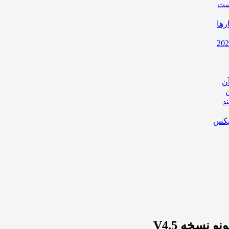
است
رها
ن
د
یکس
سخه V4.5