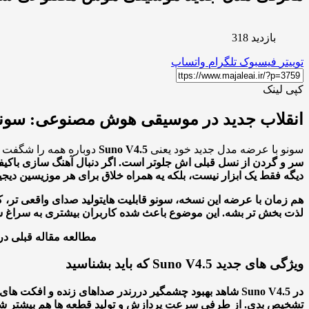
بازدید 318
توییتر
فیسبوک
تلگرام
واتساپ
کپی لینک
انقلاب جدید در موسیقی هوش مصنوعی: سونو نسخه V4.5 با قدرت و خ
سونو با عرضه مدل جدید خود یعنی
Suno V4.5
دوباره همه را شگفت ز
سر و گردن از نسل قبلی اش جلوتر است. اگر دنبال آهنگ سازی باکی
دیگه فقط یک ابزار نیست، بلکه یه همراه خلاق برای هر موزیسین د
هم زمان با عرضه این نسخه، سونو قابلیت های
تولید صدای واقعی تر، 
لذت بخش تر بشه. این موضوع باعث شده کاربران بیشتری به سراغ سا
مطالعه مقاله قبلی در
ویژگی های جدید Suno V4.5 که باید بشناسید
در Suno V4.5 شاهد بهبود چشمگیر در
رندر صداهای زنده و افکت های 
تشخیص بدی. از طرفی سرعت پردازش و تولید قطعه ها هم بیشتر شده