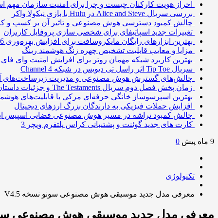
احراز هویت کارکنان چیست و چرا برای امنیت سازمان مهم 
بررسی سریال Alice and Steve در Hulu با بازی نیکولا واکر
چالش کمبود دسترسی هوش مصنوعی و تاثیر آن بر کسب و کا
تغییرات جدید اسپاتیفای برای شخصی سازی پروفایل کاربران
بهترین ابزارهای رایگان مایکروسافت برای افزایش بهره‌وری 2026
مزایا و معایب قابلیت تشخیص چهره زنگ هوشمند رینگ
بهترین کاربرد شبکه مهمان روتر برای افزایش امنیت وای فای
سریال Tip Toe اثر راسل تی دیویس در شبکه Channel 4
چالش‌های گسترش هوش مصنوعی و مدیریت زیرساخت‌های آ
زمان پخش فصل دوم سریال The Testaments و جزئیات داستان
بهترین اسپرسوساز خانگی حرفه‌ای مرکی با قابلیت‌های هوشمن
افزایش حملات فیزیکی به دارندگان بزرگ ارزهای دیجیتال
چالش کمبود تراشه در مسیر هوش مصنوعی فضایی اسپیس ا
کارت های جدید گوئنت و پشتیبانی کراس پلتفرم ویچر 3
9 ماه پیش
0
تکنولوژی
معرفی مدل جدید موسیقی هوش مصنوعی سونو نسخه V4.5
معرفی مدل جدید موسیقی هوش مصنوعی سونو ن