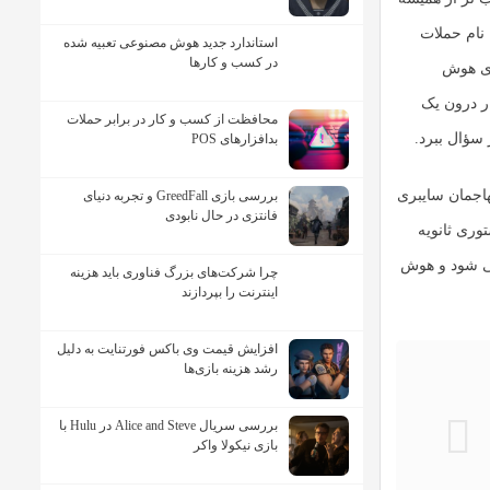
 نام
حملات
استاندارد جدید هوش مصنوعی تعبیه شده
در کسب و کارها
مدل های هوش
ر درون یک
محافظت از کسب و کار در برابر حملات
سؤال ببرد.
بدافزارهای POS
اجمان سایبری
بررسی بازی GreedFall و تجربه دنیای
فانتزی در حال نابودی
وری ثانویه
می شود و هوش
چرا شرکت‌های بزرگ فناوری باید هزینه
اینترنت را بپردازند
افزایش قیمت وی باکس فورتنایت به دلیل
رشد هزینه بازی‌ها
بررسی سریال Alice and Steve در Hulu با
بازی نیکولا واکر