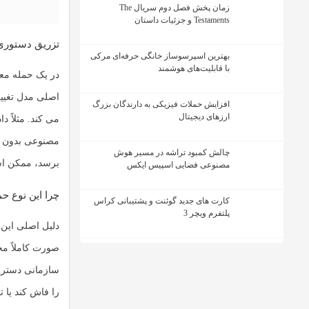
زمان پخش فصل دوم سریال The
Testaments و جزئیات داستان
تزریق دستوری 
بهترین اسپرسوساز خانگی حرفه‌ای مرکی
با قابلیت‌های هوشمند
اصلی مدل تغییر
افزایش حملات فیزیکی به دارندگان بزرگ
ارزهای دیجیتال
می کند. مثلاً 
مصنوعی بدون آن
چالش کمبود تراشه در مسیر هوش
برسد، ممکن اس
مصنوعی فضایی اسپیس ایکس
چرا این نوع حم
کارت های جدید گوئنت و پشتیبانی کراس
پلتفرم ویچر 3
دلیل اصلی این 
صورت کاملاً مخ
سازمانی دسترس
را فاش کند یا 