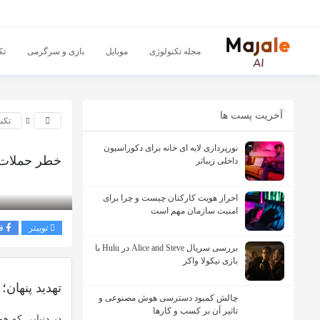
مجله تکنولوژی
موبایل
بازی و سرگرمی
تک
آخریت پست ها
تکن
نورپردازی لایه ای خانه برای دکوراسیون
خطر حملات 
داخلی زیباتر
بازدید 213
احراز هویت کارکنان چیست و چرا برای
امنیت سازمان مهم است
توییتر
ف
بررسی سریال Alice and Steve در Hulu با
بازی نیکولا واکر
تهدید پنهان
چالش کمبود دسترسی هوش مصنوعی و
تاثیر آن بر کسب و کارها
در دنیایی که
هو