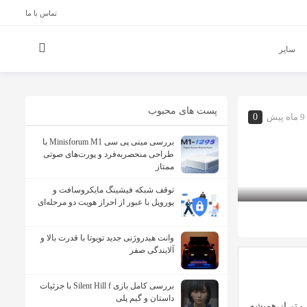
تماس با ما
سایر
پست های محبوب
9 ماه پیش
0
بررسی مینی پی ‌سی Minisforum M1 با
طراحی منحصربه‌فرد و پورت‌های صوتی
ممتاز
توقف شبکه فیشینگ مایکروسافت و
یوروپل با عبور از احراز هویت دو مرحله‌ای
وانت هیدروژنی جدید تویوتا با قدرت بالا و
آلایندگی صفر
بررسی کامل بازی Silent Hill f با جزئیات
داستان و گیم پلی
 تر از همیشه