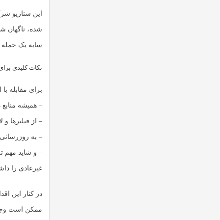
این سناریو شرک
شده، ناگهان شرو
سایه یک حمله ظ
نکات کلیدی برای 
برای مقابله با
– همیشه منابع د
– از فیلترها و 
– به روزرسانی ه
– و شاید مهم 
غیرعادی را داشت
در کنار این اقد
ممکن است وجود