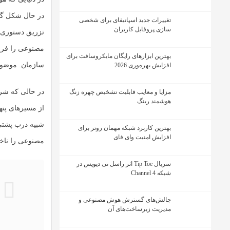
در حال شکل گیری
تغییرات جدید اسپاتیفای برای شخصی
سازی پروفایل کاربران
تزریق دستوری ث
مصنوعی را فری
بهترین ابزارهای رایگان مایکروسافت برای
سازمان. موضوعی
افزایش بهره‌وری 2026
در حالی که شر
مزایا و معایب قابلیت تشخیص چهره زنگ
هوشمند رینگ
از مسیرهای پنه
شبیه درب پشتی 
بهترین کاربرد شبکه مهمان روتر برای
افزایش امنیت وای فای
مصنوعی را ناخو
سریال Tip Toe اثر راسل تی دیویس در
شبکه Channel 4
چالش‌های گسترش هوش مصنوعی و
مدیریت زیرساخت‌های آن