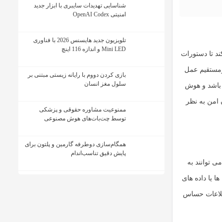
شناسایی تهدیدات سایبری با ابزار جدید
امنیتی OpenAI Codex
تلویزیون جدید هایسنس 2026 با فناوری
Mini LED و اندازه 116 اینچ
ا ارسال می کند تا دستورات
رمستقیم عمل
بازی کردن دووم با رایانه زیستی مبتنی بر
سلول مغز انسان
 باشد و هوش
 امن به نظر
ممنوعیت مشاوره حقوقی و پزشکی
توسط چت‌بات‌های هوش مصنوعی
همگام‌سازی دوطرفه گارمین و پلتون برای
پایش دقیق تناسب‌اندام
 توانند به
ا یا داده های
طلاعات حساس