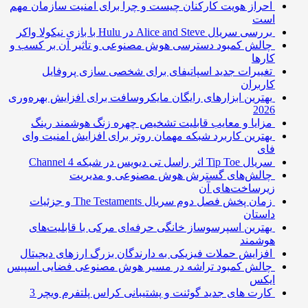
احراز هویت کارکنان چیست و چرا برای امنیت سازمان مهم
است
بررسی سریال Alice and Steve در Hulu با بازی نیکولا واکر
چالش کمبود دسترسی هوش مصنوعی و تاثیر آن بر کسب و
کارها
تغییرات جدید اسپاتیفای برای شخصی سازی پروفایل
کاربران
بهترین ابزارهای رایگان مایکروسافت برای افزایش بهره‌وری
2026
مزایا و معایب قابلیت تشخیص چهره زنگ هوشمند رینگ
بهترین کاربرد شبکه مهمان روتر برای افزایش امنیت وای
فای
سریال Tip Toe اثر راسل تی دیویس در شبکه Channel 4
چالش‌های گسترش هوش مصنوعی و مدیریت
زیرساخت‌های آن
زمان پخش فصل دوم سریال The Testaments و جزئیات
داستان
بهترین اسپرسوساز خانگی حرفه‌ای مرکی با قابلیت‌های
هوشمند
افزایش حملات فیزیکی به دارندگان بزرگ ارزهای دیجیتال
چالش کمبود تراشه در مسیر هوش مصنوعی فضایی اسپیس
ایکس
کارت های جدید گوئنت و پشتیبانی کراس پلتفرم ویچر 3