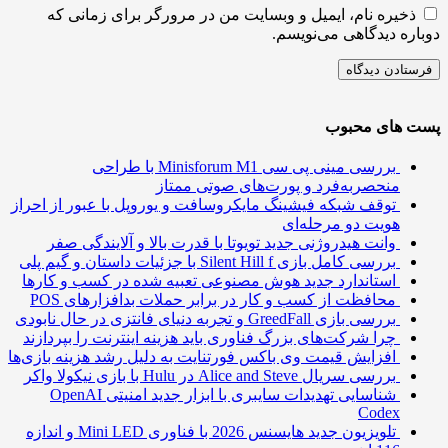
ذخیره نام، ایمیل و وبسایت من در مرورگر برای زمانی که
ره دیدگاهی می‌نویسم.
 های محبوب
بررسی مینی پی ‌سی Minisforum M1 با طراحی
منحصربه‌فرد و پورت‌های صوتی ممتاز
توقف شبکه فیشینگ مایکروسافت و یوروپل با عبور از احراز
هویت دو مرحله‌ای
وانت هیدروژنی جدید تویوتا با قدرت بالا و آلایندگی صفر
بررسی کامل بازی Silent Hill f با جزئیات داستان و گیم پلی
استاندارد جدید هوش مصنوعی تعبیه شده در کسب و کارها
محافظت از کسب و کار در برابر حملات بدافزارهای POS
بررسی بازی GreedFall و تجربه دنیای فانتزی در حال نابودی
چرا شرکت‌های بزرگ فناوری باید هزینه اینترنت را بپردازند
افزایش قیمت وی باکس فورتنایت به دلیل رشد هزینه بازی‌ها
بررسی سریال Alice and Steve در Hulu با بازی نیکولا واکر
شناسایی تهدیدات سایبری با ابزار جدید امنیتی OpenAI
Codex
تلویزیون جدید هایسنس 2026 با فناوری Mini LED و اندازه