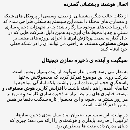
ل هوشمند و پشتیبانی گسترده
کات جالب دیگر، پشتیبانی از طیف وسیعی از پروتکل های شبکه
ماری های مختلف است. این سیستم به شکلی طراحی شده که
یرساخت های موجود سازگار باشد؛ چه با تجهیزات ذخیره سازی
 و چه با محیط های ابری. به همین دلیل، شرکت هایی که در
 گذار به سمت
پردازش ابری
یا اجرای پروژه های مبتنی بر
 مصنوعی
هستند، به راحتی می توانند آن را در شبکه فعلی
ادغام کنند.
یت و آینده ی ذخیره سازی دیجیتال
ظر می رسد چشم انداز سیگیت از آینده بسیار روشن است.
 روی این موضوع تمرکز کرده که محصولاتش نه تنها
گوی حجم انبوه داده امروز باشند، بلکه آمادگی مواجهه با
ای آینده را هم داشته باشند. با افزایش کاربرد
هوش مصنوعی
و
ه فناوری های مرتبط، نیاز به ذخیره سازی کارآمد و سریع تر
وز بیشتر می شود، و این محصول تازه سیگیت دقیقاً در همین
 قدم گذاشته است.
هایت، این سیستم به عنوان نماد نسل بعدی ذخیره سازها،
بی از قدرت، پایداری و هوشمندی را ارائه می دهد؛ چیزی که
ی مدرن داده مدت ها منتظرش بود.