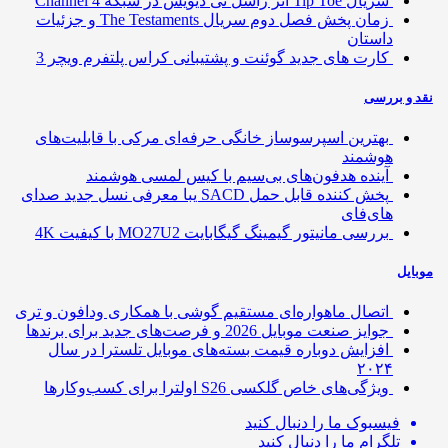
سریال Tip Toe اثر راسل تی دیویس در شبکه Channel 4
زمان پخش فصل دوم سریال The Testaments و جزئیات
داستان
کارت های جدید گوئنت و پشتیبانی کراس پلتفرم ویچر 3
 و بررسی
بهترین اسپرسوساز خانگی حرفه‌ای مرکی با قابلیت‌های
هوشمند
آینده هدفون‌های بی‌سیم با کیس لمسی هوشمند
پخش کننده قابل حمل SACD یبا معرفی نسل جدید صدای
های‌فای
بررسی مانیتور گیمینگ گیگابایت MO27U2 با کیفیت 4K
ایل
اتصال ماهواره‌ای مستقیم گوشی‌ با همکاری ودافون و تری
جوایز صنعت موبایل 2026 و فرصت‌های جدید برای برندها
افزایش دوباره قیمت بسته‌های موبایل تلسترا در سال
۲۰۲۴
ویژگی‌های خاص گلکسی S26 اولترا برای کسب‌وکارها
فیسبوک
ما را دنبال کنید
تلگرام
ما را دنبال کنید