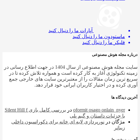
آپارات
ما را دنبال کنید
ماستودون
ما را دنبال کنید
فلیکر
ما را دنبال کنید
ره مجله هوش مصنوعی
سایت مجله هوش مصنوعی از سال 1404 در جهت اطلاع رسانی در
ه تکنولوژی آغاز به کار کرده است و همواره تلاش کرده تا در
 ترین زمان مقالات را از معتبرترین سایت های خارجی جمع
 کرده و در اختیار کاربران ایرانی خود قرار دهد.
 دیدگاه ها
oformit osago onlain_nyer
در
بررسی کامل بازی Silent Hill f
با جزئیات داستان و گیم پلی
مژگان
در
نورپردازی لایه ای خانه برای دکوراسیون داخلی
زیباتر
 نوشته ها