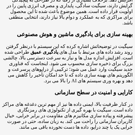
ش دارند، سیگیت سادگی، پایداری و مصرف انرژی پایین را در
یت قرار داده است. همین موضوع باعث شده تا این محصول
 مراکزی که به عملکرد و دوام بالا نیاز دارند، انتخابی منطقی
.
نه سازی برای یادگیری ماشین و هوش مصنوعی
ت در توضیحاتش اشاره کرده که این سیستم با درنظر گرفتن
 رشد داده های مرتبط با مدل های
یادگیری عمیق
طراحی شده
 افزایش اندازه مدل ها و نیاز به سرعت دسترسی بالا، چالشی
 برای ذخیره سازی محسوب می شود. اینجاست که فناوری
 سیگیت وارد عمل می شود؛ ترکیبی از درایوهای پرسرعت و
ریتم های بهینه سازی داده که تا حد امکان تأخیر را کاهش می
بهره وری سیستم های AI را بالا می برد.
ایی و امنیت در سطح سازمانی
نار ظرفیت بالا، ایمنی داده ها نیز از مهم ترین دغدغه های مراکز
 است. سیگیت با بهره گیری از تکنولوژی های رمزنگاری
فته و پیاده سازی مکانیزم های مقاومت در برابر خرابی، خیال
ران سازمانی را راحت می کند. به زبان ساده، حتی در صورت
ی یک یا چند درایو، داده ها دست نخورده باقی می مانند.