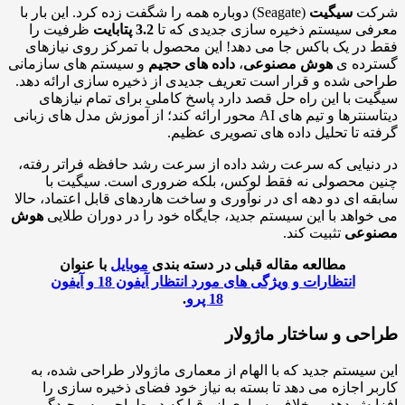
کت
سیگیت
(Seagate) دوباره همه را شگفت زده کرد. این بار با
ی سیستم ذخیره سازی جدیدی که تا
3.2 پتابایت
ظرفیت را
در یک باکس جا می دهد! این محصول با تمرکز روی نیازهای
رده ی
هوش مصنوعی
،
داده های حجیم
و سیستم های سازمانی
ی شده و قرار است تعریف جدیدی از ذخیره سازی ارائه دهد.
ت با این راه حل قصد دارد پاسخ کاملی برای تمام نیازهای
دیتاسنترها و تیم های AI محور ارائه کند؛ از آموزش مدل های زبانی
ه تا تحلیل داده های تصویری عظیم.
نیایی که سرعت رشد داده از سرعت رشد حافظه فراتر رفته،
 محصولی نه فقط لوکس، بلکه ضروری است. سیگیت با
ه ای دو دهه ای در نوآوری و ساخت هاردهای قابل اعتماد، حالا
واهد با این سیستم جدید، جایگاه خود را در دوران طلایی
هوش
وعی
تثبیت کند.
مطالعه مقاله قبلی در دسته بندی
موبایل
با عنوان
انتظارات و ویژگی های مورد انتظار آیفون 18 و آیفون
18 پرو
.
حی و ساختار ماژولار
سیستم جدید که با الهام از معماری ماژولار طراحی شده، به
ر اجازه می دهد تا بسته به نیاز خود فضای ذخیره سازی را
یش دهد. برخلاف بسیاری از رقبا که در طراحی به پیچیدگی