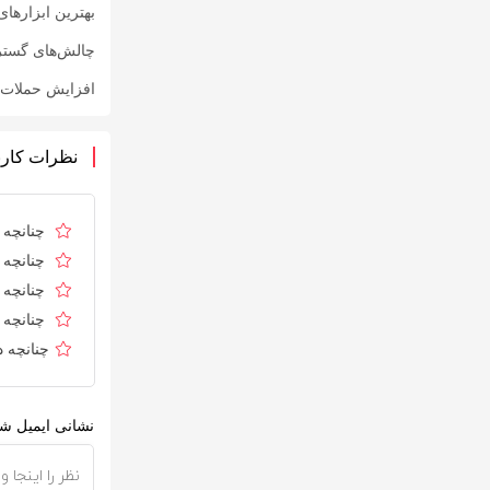
بهترین ابزارهای
چالش‌های گست
افزایش حملات ف
نظرات کارب
چنانچه د
چنانچه د
چنانچه ا
چنانچه د
چنانچه 
نشانی ایمیل شم