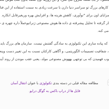
رهای بزرگ تو سراسر دنیا دارن با سرعت زیادی به سمت استفاده از این فن
ایای اون برای *
نوآوری، کاهش هزینه ها، و افزایش بهره وری
غیرقابل انکاره. ا
 گرفته تا تحلیل پیشرفته ی داده ها،
هوش مصنوعی ژنراتیو
عملاً داره چهره ی
می کنه.
ه که پیاده سازی این تکنولوژی به سادگی گفتنش نیست. سازمان های بزرگ باید 
، شفافیت تصمیمات الگوریتمی، و آگاهی کارکنان نسبت به این تغییر دست وپنجه
خوب فهمیدن که بی توجهی به
هوش مصنوعی مولد
، یعنی عقب موندن از روند آیند
مطالعه مقاله قبلی در دسته بندی
تکنولوژی
با عنوان
انتقال آسان
فایل ها از دراپ باکس به گوگل درایو
.