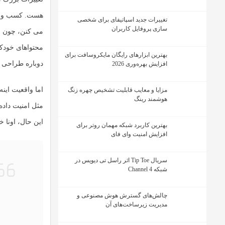
هست. کسب و کا
تغییرات جدید اسپاتیفای برای شخصی
سازی پروفایل کاربران
می کنن، چون مز
محتواهای خودکار
بهترین ابزارهای رایگان مایکروسافت برای
دوباره طراحی 
افزایش بهره‌وری 2026
اما واقعیت این
مزایا و معایب قابلیت تشخیص چهره زنگ
هوشمند رینگ
مثل امنیت داده
این حال، اونا 
بهترین کاربرد شبکه مهمان روتر برای
افزایش امنیت وای فای
سریال Tip Toe اثر راسل تی دیویس در
شبکه Channel 4
چالش‌های گسترش هوش مصنوعی و
مدیریت زیرساخت‌های آن