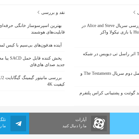
ی
نقد و بررسی
بررسی سریال Alice and Steve در
بهترین اسپرسوساز خانگی حرفه‌ای
ازی نیکولا واکر
قابلیت‌های هوشمند
آینده هدفون‌های بی‌سیم با کیس ل
سریال Tip Toe اثر راسل تی دیویس در شبکه
پخش کننده قاب
جدید صدای های‌فای
زمان پخش فصل دوم سریال The Testaments و
کیفیت 4K
 گوئنت و پشتیبانی کراس پلتفرم
آپارات
تلگ
ما را دنبال کنید
ما ر