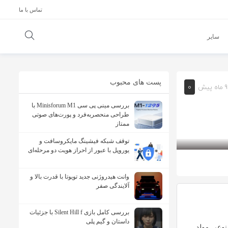
تماس با ما
سایر
پست های محبوب
0
9 ماه پیش
بررسی مینی پی ‌سی Minisforum M1 با
طراحی منحصربه‌فرد و پورت‌های صوتی
ممتاز
توقف شبکه فیشینگ مایکروسافت و
یوروپل با عبور از احراز هویت دو مرحله‌ای
وانت هیدروژنی جدید تویوتا با قدرت بالا و
آلایندگی صفر
بررسی کامل بازی Silent Hill f با جزئیات
داستان و گیم پلی
وعی مولد