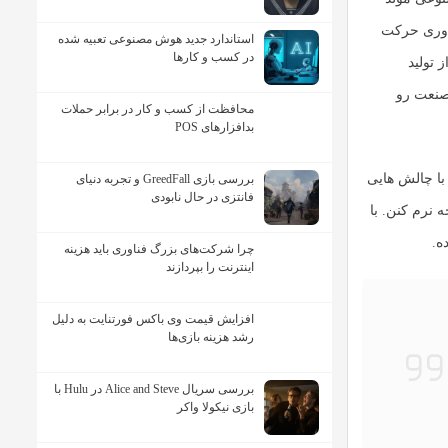
اوری حرکت
استاندارد جدید هوش مصنوعی تعبیه شده
در کسب و کارها
ز تولید
 صنعت رو
محافظت از کسب و کار در برابر حملات
بدافزارهای POS
با چالش هایی
بررسی بازی GreedFall و تجربه دنیای
فانتزی در حال نابودی
 نرم کنن. با
ه.
چرا شرکت‌های بزرگ فناوری باید هزینه
اینترنت را بپردازند
افزایش قیمت وی باکس فورتنایت به دلیل
رشد هزینه بازی‌ها
بررسی سریال Alice and Steve در Hulu با
بازی نیکولا واکر