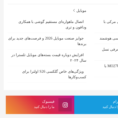
موبایل
 مرکی با
اتصال ماهواره‌ای مستقیم گوشی‌ با همکاری
ودافون و تری
مسی هوشمند
جوایز صنعت موبایل 2026 و فرصت‌های جدید برای
برندها
ل حمل SACD یبا معرفی نسل
افزایش دوباره قیمت بسته‌های موبایل تلسترا در
سال ۲۰۲۴
بررسی مانیتور گیمینگ گیگابایت MO27U2 با
ویژگی‌های خاص گلکسی S26 اولترا برای
کسب‌وکارها
رام
فیسبوک
ا دنبال کنید
ما را دنبال کنید