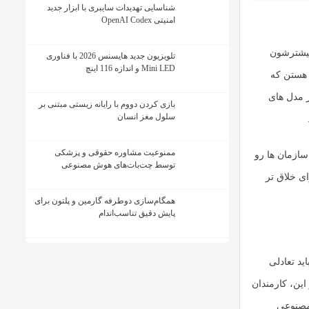
شناسایی تهدیدات سایبری با ابزار جدید
امنیتی OpenAI Codex
بیشترشون
تلویزیون جدید هایسنس 2026 با فناوری
Mini LED و اندازه 116 اینچ
 هستن که
ز مدل های
بازی کردن دووم با رایانه زیستی مبتنی بر
سلول مغز انسان
ممنوعیت مشاوره حقوقی و پزشکی
ازمان ها رو
توسط چت‌بات‌های هوش مصنوعی
ای خلاق تر
همگام‌سازی دوطرفه گارمین و پلتون برای
پایش دقیق تناسب‌اندام
د تعادلی
. علاوه بر این، کارمندان
صنوعی