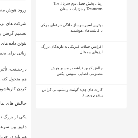
زمان پخش فصل دوم سریال The
Testaments و جزئیات داستان
ورود هوش مصن
شرکت های بزرگ
بهترین اسپرسوساز خانگی حرفه‌ای مرکی
با قابلیت‌های هوشمند
تصمیم گرفتن ری
بتونن داده های
افزایش حملات فیزیکی به دارندگان بزرگ
ارزهای دیجیتال
زبانی برای بخش
چالش کمبود تراشه در مسیر هوش
درحقیقت، تأثیر
مصنوعی فضایی اسپیس ایکس
هم متحول کنه. 
کردن کارهاشون 
کارت های جدید گوئنت و پشتیبانی کراس
پلتفرم ویچر 3
چالش های پیا
یکی از بزرگ تر
هم باید در جری