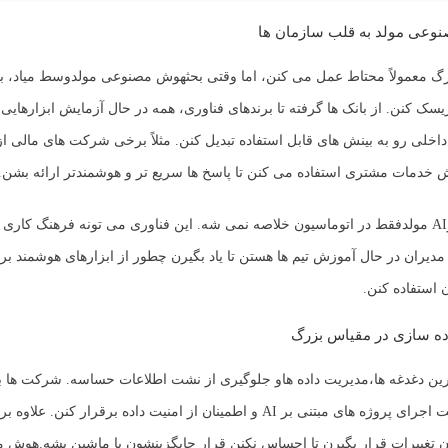
وعی مولد به قلب سازمان ها
 معمولاً محتاط عمل می کنن، اما وقتی بحث
هوش مصنوعی مولد
وسط میاد، 
سک کنن. از بانک ها گرفته تا برندهای فناوری، همه در حال آزمایش ابزارهایی
 داخلی رو به بینش های قابل استفاده تبدیل کنن. مثلاً برخی شرکت های مالی ا
 خدمات مشتری استفاده می کنن تا پاسخ ها سریع تر و هوشمندتر ارائه بشن.
AI مولد
فقط در اتوماسیون خلاصه نمی شه. این فناوری می تونه فرهنگ کاری س
مدیران در حال آموزش تیم ها هستن تا یاد بگیرن چطور از ابزارهای هوشمند بر
استفاده کنن.
ده سازی در مقیاس بزرگ
ین دغدغه ها،
مدیریت داده ها
و جلوگیری از نشت اطلاعات حساسه. شرکت ها بای
دقیق بین سرعت اجرای پروژه های مبتنی بر AI و اطمینان از امنیت داده برقرار کنن
ان تغییرات قرار بگیرن تا احساس نکنن قرار جایگزینشون با ماشین بشه.
هوش م