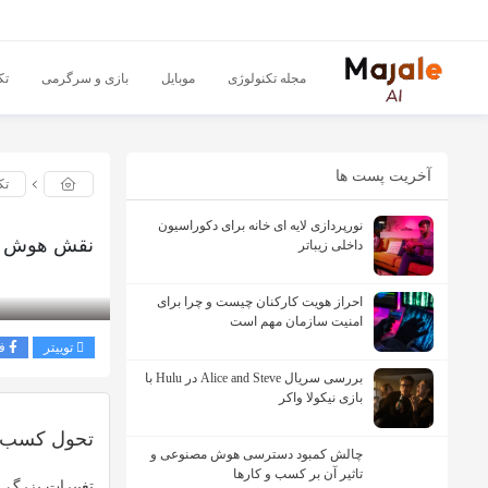
مجله تکنولوژی
موبایل
بازی و سرگرمی
تک
آخریت پست ها
تک
نورپردازی لایه ای خانه برای دکوراسیون
نقش هوش مص
داخلی زیباتر
بازدید 241
احراز هویت کارکنان چیست و چرا برای
امنیت سازمان مهم است
توییتر
ف
بررسی سریال Alice and Steve در Hulu با
بازی نیکولا واکر
تحول کسب و
چالش کمبود دسترسی هوش مصنوعی و
تاثیر آن بر کسب و کارها
تغییرات بزرگ 