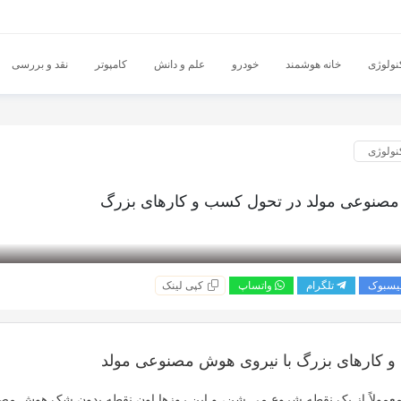
نولوژی
خانه هوشمند
خودرو
علم و دانش
کامپوتر
نقد و بررسی
نولوژی
نوعی مولد در تحول کسب و کارهای بزرگ
یسبوک
تلگرام
واتساپ
کپی لینک
 کارهای بزرگ با نیروی هوش مصنوعی مولد
معمولاً از یک نقطه شروع می شن، و این روزها اون نقطه بدون شک
هوش مصن