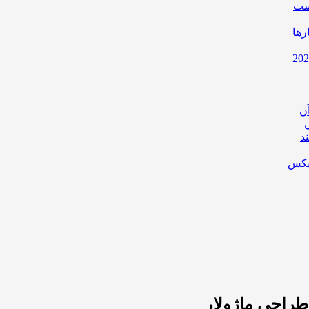
است
رها
ن
د
یکس