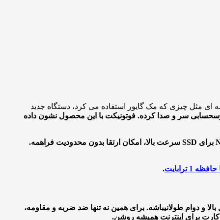
سه ای مثل چیزی که مک گایور استفاده می کرد، دستگاه جدید
س
حسابی سر و صدا کرده. فوتونیکت با این محصول نشون داده
این کامپیوتر پرتابل از پایه ماژولار طراحی شده و کاربر می تونه هر قطعه ای رو که بخواد بهش اضافه یا کم کنه. با توجه به وجود شیار NVMe برای SSD سرعت بالا، امکان ارتقا بدون محدودیت فراهمه.
 ترابایت
.
الا و دوام طولانی
باشه. برای همین نه تنها ضد ضربه و مقاومه،