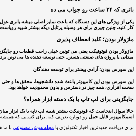
باتری که ۲۴ ساعت رو جواب می ده
یکی از ویژگی های این دستگاه که باعث تمایز اصلی میشه،
باتری غول پیکر 
کار کنید. چنین چیزی برای هر وسیله پرتابل دیگه بیشتر شبیه رویاست 
ماژولار بودن؛ کلید انعطاف پذیری
ماژولار بودن فوتونیکت یعنی می تونین خیلی راحت قطعات رو جایگزین 
میدانی یا پروژه های صنعتی هستن. حتی توسعه دهنده ها می تونن برد
اپن سورس بودن؛ آزادی بیشتر برای توسعه دهندگان
اپن سورس بودن این کامپیوتر باعث شده دانشجوها، محقق ها و حتی 
سخت افزاری، همه چیز در دسترس و بدون محدودیت خواهد بود.
جایگزینی برای لپ تاپ یا یک دسته ابزار همراه؟
حالا سوال اینجاست که فوتونیکت بیشتر شبیه لپ تاپه یا یک ابزار 
اسم
کامپیوتر قابل حمل
رو دوباره تعریف کنه. برای کسایی که همیشه ب
برای دریافت جدیدترین اخبار تکنولوژی با
مجله هوش مصنوعی
با ما ه