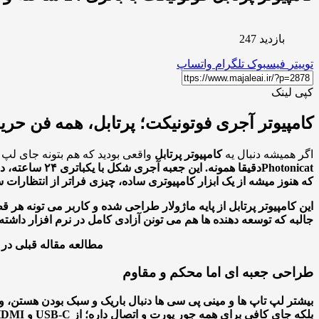
بازدید 247
توییتر
فیسبوک
تلگرام
واتساپ
کپی لینک
کامپیوتر آجری فوتونیکت؛ پرتابل، همه فن حریف و با 
اگر همیشه دنبال یه
کامپیوتر پرتابل
واقعی بودید که هم بتونه جای لپ 
Photonicat
دقیقا همونه. این جعبه آجری‎ شکل با یک
باتری ۲۴ ساعته
، د
که هنوز میشه از یک ابزار کامپیوتری ساده، چیزی فراتر از انتظارات
جالبه که توسعه دهنده ها هم می تونن آزادی کامل در نرم افزار داش
مطالعه مقاله قبلی در
طراحی جعبه ای اما محکم و مقاوم
بیشتر لپ تاپ ها و مینی پی سی ها دنبال باریک و سبک بودن هستن، 
بلکه جای کافی برای همه جور پورت و اتصال داره؛ از USB-C و HDMI گرفته تا پورت شبکه سیمی، ورودی آنتن خارجی و حتی اسلات سیم کارت برای اینترنت همیشه روشن.