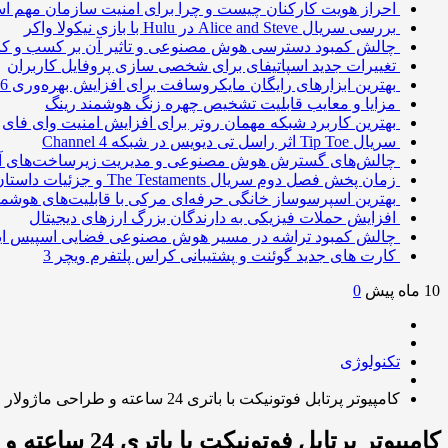
احراز هویت کارکنان چیست و چرا برای امنیت سازمان مهم 
بررسی سریال Alice and Steve در Hulu با بازی نیکولا واکر
چالش کمبود دسترسی هوش مصنوعی و تاثیر آن بر کسب و کا
تغییرات جدید اسپاتیفای برای شخصی سازی پروفایل کاربران
بهترین ابزارهای رایگان مایکروسافت برای افزایش بهره‌وری 2026
مزایا و معایب قابلیت تشخیص چهره زنگ هوشمند رینگ
بهترین کاربرد شبکه مهمان روتر برای افزایش امنیت وای فای
سریال Tip Toe اثر راسل تی دیویس در شبکه Channel 4
چالش‌های گسترش هوش مصنوعی و مدیریت زیرساخت‌های آ
زمان پخش فصل دوم سریال The Testaments و جزئیات داستان
بهترین اسپرسوساز خانگی حرفه‌ای مرکی با قابلیت‌های هوشمن
افزایش حملات فیزیکی به دارندگان بزرگ ارزهای دیجیتال
چالش کمبود تراشه در مسیر هوش مصنوعی فضایی اسپیس ا
کارت های جدید گوئنت و پشتیبانی کراس پلتفرم ویچر 3
10 ماه پیش
0
تکنولوژی
کامپیوتر پرتابل فوتونیکت با باتری 24 ساعته و طراحی ماژولار
کامپیوتر پرتابل فوتونیکت با باتری 24 ساعته و طراحی ماژولار