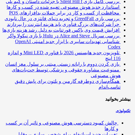
بررسی کامل بازی Silent Hill f با جزئیات داستان و گیم پلی
استاندارد جدید هوش مصنوعی تعبیه شده در کسب و کارها
محافظت از کسب و کار در برابر حملات بدافزارهای POS
بررسی بازی GreedFall و تجربه دنیای فانتزی در حال نابودی
چرا شرکت‌های بزرگ فناوری باید هزینه اینترنت را بپردازند
افزایش قیمت وی باکس فورتنایت به دلیل رشد هزینه بازی‌ها
بررسی سریال Alice and Steve در Hulu با بازی نیکولا واکر
شناسایی تهدیدات سایبری با ابزار جدید امنیتی OpenAI
Codex
تلویزیون جدید هایسنس 2026 با فناوری Mini LED و اندازه
116 اینچ
بازی کردن دووم با رایانه زیستی مبتنی بر سلول مغز انسان
ممنوعیت مشاوره حقوقی و پزشکی توسط چت‌بات‌های
هوش مصنوعی
همگام‌سازی دوطرفه گارمین و پلتون برای پایش دقیق
تناسب‌اندام
تر بخوانید
ولوژی
چالش کمبود دسترسی هوش مصنوعی و تاثیر آن بر کسب
و کارها
تغییرات جدید اسپاتیفای برای شخصی سازی پروفایل