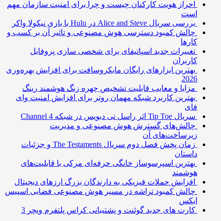
احراز هویت کارکنان چیست و چرا برای امنیت سازمان مهم
است
بررسی سریال Alice and Steve در Hulu با بازی نیکولا واکر
چالش کمبود دسترسی هوش مصنوعی و تاثیر آن بر کسب و
کارها
تغییرات جدید اسپاتیفای برای شخصی سازی پروفایل
کاربران
بهترین ابزارهای رایگان مایکروسافت برای افزایش بهره‌وری
2026
مزایا و معایب قابلیت تشخیص چهره زنگ هوشمند رینگ
بهترین کاربرد شبکه مهمان روتر برای افزایش امنیت وای
فای
سریال Tip Toe اثر راسل تی دیویس در شبکه Channel 4
چالش‌های گسترش هوش مصنوعی و مدیریت
زیرساخت‌های آن
زمان پخش فصل دوم سریال The Testaments و جزئیات
داستان
بهترین اسپرسوساز خانگی حرفه‌ای مرکی با قابلیت‌های
هوشمند
افزایش حملات فیزیکی به دارندگان بزرگ ارزهای دیجیتال
چالش کمبود تراشه در مسیر هوش مصنوعی فضایی اسپیس
ایکس
کارت های جدید گوئنت و پشتیبانی کراس پلتفرم ویچر 3