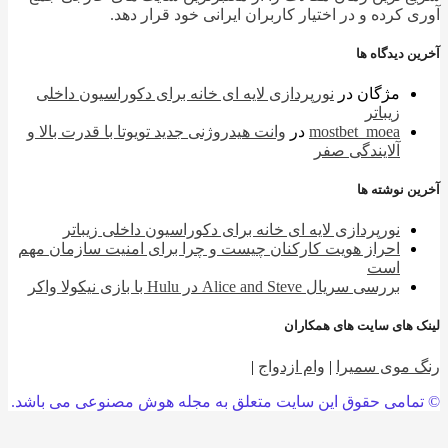
 کرده و در اختیار کاربران ایرانی خود قرار دهد.
 دیدگاه ها
مژگان
در
نورپردازی لایه ای خانه برای دکوراسیون داخلی
زیباتر
mostbet_moea
در
وانت هیدروژنی جدید تویوتا با قدرت بالا و
آلایندگی صفر
 نوشته ها
نورپردازی لایه ای خانه برای دکوراسیون داخلی زیباتر
احراز هویت کارکنان چیست و چرا برای امنیت سازمان مهم
است
بررسی سریال Alice and Steve در Hulu با بازی نیکولا واکر
 های سایت های همکاران
 موی سمیرا
|
وام ازدواج
|
امی حقوق این سایت متعلق به مجله هوش مصنوعی می باشد.