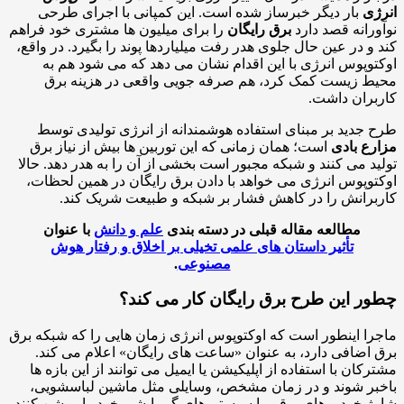
ی
بار دیگر خبرساز شده است. این کمپانی با اجرای طرحی
رانه قصد دارد
برق رایگان
را برای میلیون ها مشتری خود فراهم
و در عین حال جلوی هدر رفت میلیاردها پوند را بگیرد. در واقع،
وپوس انرژی با این اقدام نشان می دهد که می شود هم به
 زیست کمک کرد، هم صرفه جویی واقعی در هزینه برق
ران داشت.
جدید بر مبنای استفاده هوشمندانه از انرژی تولیدی توسط
ع بادی
است؛ همان زمانی که این توربین ها بیش از نیاز برق
د می کنند و شبکه مجبور است بخشی از آن را به هدر دهد. حالا
وپوس انرژی می خواهد با دادن برق رایگان در همین لحظات،
رانش را در کاهش فشار بر شبکه و طبیعت شریک کند.
مطالعه مقاله قبلی در دسته بندی
علم و دانش
با عنوان
تأثیر داستان های علمی تخیلی بر اخلاق و رفتار هوش
مصنوعی
.
ر این طرح برق رایگان کار می کند؟
ا اینطور است که اوکتوپوس انرژی زمان هایی را که شبکه برق
اضافی دارد، به عنوان «ساعت های رایگان» اعلام می کند.
کان با استفاده از اپلیکیشن یا ایمیل می توانند از این بازه ها
ر شوند و در زمان مشخص، وسایلی مثل ماشین لباسشویی،
 خودروهای برقی یا سیستم های گرمایشی خود را روشن کنند.