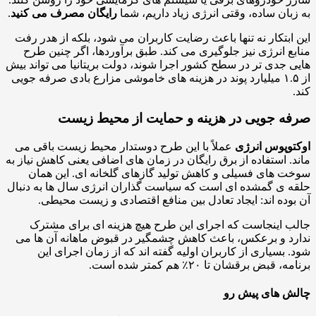
بان ساده، وقتی انرژی زیاد داریم، شما
رایگان مصرف می کنید
.
ابتکار نه تنها باعث رضایت کاربران می شود، بلکه از هدر رفت
ع انرژی نیز جلوگیری می کند. طبق برآوردها، اگر چنین طرح
 جدی تر در سطح کشور اجرا شوند، دولت بریتانیا می تواند بیش
از ۱.۵ میلیارد پوند در هزینه های خاموشی مزارع بادی صرفه جویی
ه جویی در هزینه و حمایت از محیط زیست
وپوس انرژی
عملاً با این طرح دوستدار محیط زیست باقی می
. استفاده از برق رایگان در زمان های اضافی یعنی کاهش نیاز به
 های فسیلی و کاهش تولید گازهای گلخانه ای. این همان
 ی گمشده ای است که سیاست گذاران انرژی سال ها به دنبال
وده اند: ایجاد تعادل بین منافع اقتصادی و زیست محیطی.
 اینجاست که اجرای این طرح هیچ هزینه ای برای مشترک
د و برعکس، باعث کاهش چشمگیر در قبوض ماهانه آن ها می
 بسیاری از کاربران اولیه گفته اند که از زمان اجرای این
 قبض برقشان تا ۲۰٪ هم کمتر شده است.
ش های پیش رو