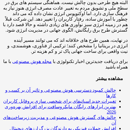
ه هیچ طرحی بدون چالش نیست. هماهنگی سیستم های برق در
ملی و تشویق مردم به تغییر عادت مصرف انرژی هنوز نیاز به
گ سازی دارد. اما اوکتوپوس انرژی نشان داده که می داند
 با آموزش ساده، رفتار کاربران را تغییر دهد. این شرکت قبلاً
ر زمینه انرژی سبز نوآوری های زیادی داشته و حالا قصد دارد با
ش طرح برق رایگانش، الگوی جهانی در مدیریت انرژی شود.
هایت، همین طرح های خلاقانه اند که می توانند مسیر آینده
ی در بریتانیا را مشخص کنند؛ ترکیبی از فناوری، هوشمندی، و
واقعی برای ساخت جهانی پاک تر و کم هزینه تر.
 دریافت جدیدترین اخبار تکنولوژی با
مجله هوش مصنوعی
با ما
ه باشید
اهده بیشتر
چالش کمبود دسترسی هوش مصنوعی و تاثیر آن بر کسب و
کارها
تغییرات جدید اسپاتیفای برای شخصی سازی پروفایل کاربران
بهترین ابزارهای رایگان مایکروسافت برای افزایش بهره‌وری
2026
چالش‌های گسترش هوش مصنوعی و مدیریت زیرساخت‌های
آن
افزایش حملات فیزیکی به دارندگان بزرگ ارزهای دیجیتال