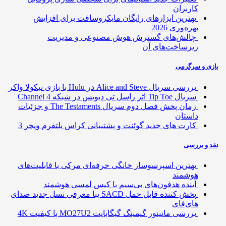
کاربران
بهترین ابزارهای رایگان مایکروسافت برای افزایش
بهره‌وری 2026
چالش‌های گسترش هوش مصنوعی و مدیریت
زیرساخت‌های آن
ی و سرگرمی
بررسی سریال Alice and Steve در Hulu با بازی نیکولا واکر
سریال Tip Toe اثر راسل تی دیویس در شبکه Channel 4
زمان پخش فصل دوم سریال The Testaments و جزئیات
داستان
کارت های جدید گوئنت و پشتیبانی کراس پلتفرم ویچر 3
 و بررسی
بهترین اسپرسوساز خانگی حرفه‌ای مرکی با قابلیت‌های
هوشمند
آینده هدفون‌های بی‌سیم با کیس لمسی هوشمند
پخش کننده قابل حمل SACD یبا معرفی نسل جدید صدای
های‌فای
بررسی مانیتور گیمینگ گیگابایت MO27U2 با کیفیت 4K