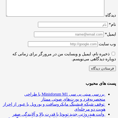
اه
ل*
سایت
ذخیره نام، ایمیل و وبسایت من در مرورگر برای زمانی که
ره دیدگاهی می‌نویسم.
 های محبوب
بررسی مینی پی ‌سی Minisforum M1 با طراحی
منحصربه‌فرد و پورت‌های صوتی ممتاز
توقف شبکه فیشینگ مایکروسافت و یوروپل با عبور از احراز
هویت دو مرحله‌ای
وانت هیدروژنی جدید تویوتا با قدرت بالا و آلایندگی صفر