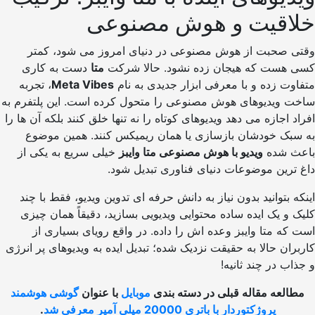
اقیت و هوش مصنوعی
 صحبت از هوش مصنوعی در دنیای امروز می شود، کمتر
هست که هیجان زده نشود. حالا شرکت
متا
دست به کاری
ت زده و با معرفی ابزار جدیدی به نام
Meta Vibes
، تجربه
 ویدیوهای هوش مصنوعی را متحول کرده است. این پلتفرم به
 اجازه می دهد ویدیوهای کوتاه را نه تنها خلق کنند بلکه آن ها را
بک خودشان بازسازی یا همان ریمیکس کنند. همین موضوع
 شده
ویدیو با هوش مصنوعی متا وایبز
خیلی سریع به یکی از
رین موضوعات دنیای فناوری تبدیل شود.
 بتوانید بدون نیاز به دانش حرفه ای تدوین ویدیو، فقط با چند
و یک ایده ساده محتوایی ویدیویی بسازید، دقیقاً همان چیزی
ه متا وایبز وعده اش را داده. در واقع رویای بسیاری از
ان حالا به حقیقت نزدیک شده؛ تبدیل ایده به ویدیوهای پر انرژی
ب در چند ثانیه!
لعه مقاله قبلی در دسته بندی
موبایل
با عنوان
گوشی هوشمند
پروژکتوردار با باتری 20000 میلی آمپر معرفی شد
.