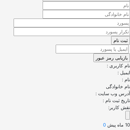
اربری :
 :
انوادگی
 وب سایت :
 ثبت نام :
کاربر:
0