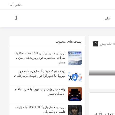
تماس با ما
سایر
پست های محبوب
ماه پیش
0
بررسی مینی پی ‌سی Minisforum M1 با
طراحی منحصربه‌فرد و پورت‌های صوتی
ممتاز
توقف شبکه فیشینگ مایکروسافت و
یوروپل با عبور از احراز هویت دو مرحله‌ای
وانت هیدروژنی جدید تویوتا با قدرت بالا و
آلایندگی صفر
بررسی کامل بازی Silent Hill f با جزئیات
داستان و گیم پلی
اینستاگرام