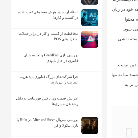
ه خود در زبان
استاندارد جدید هوش مصنوعی تعبیه شده
در کسب و کارها
 محتوا
ی شود.
محافظت از کسب و کار در برابر حملات
جسته نقشی
بدافزارهای POS
بررسی بازی GreedFall و تجربه دنیای
فانتزی در حال نابودی
بدین ترتیب
ند متا نه تنها
چرا شرکت‌های بزرگ فناوری باید هزینه
اینترنت را بپردازند
ی تر به
افزایش قیمت وی باکس فورتنایت به دلیل
رشد هزینه بازی‌ها
بررسی سریال Alice and Steve در Hulu با
بازی نیکولا واکر