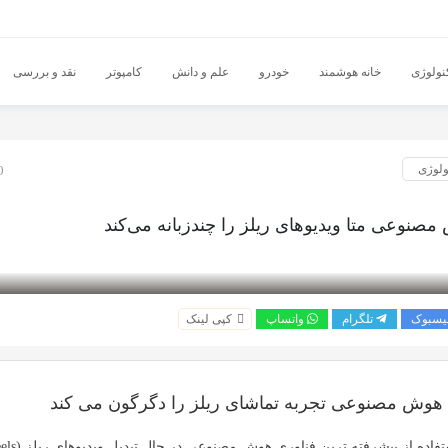
نولوژی
خانه هوشمند
خودرو
علم و دانش
کامپوتر
نقد و بررسی
ولوژی
10 
صنوعی متا ویدیوهای ریلز را چندزبانه می‌کند
یسبوک
تلگرام
واتساپ
کپی لینک
ه هوش مصنوعی تجربه تماشای ریلز را دگرگون می کند
تفاده از پیشرفته ترین فناوری
هوش مصنوعی
در حال تبدیل ویدیوهای
ریلز (Reels)