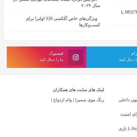
سال ۲۰۲۴
بررسی مانیتور گیمینگ گیگابایت MO27U2 با
ویژگی‌های خاص گلکسی S26 اولترا برای
کسب‌وکارها
رام
فیسبوک
ا دنبال کنید
ما را دنبال کنید
لینک های سایت های همکاران
یون داخلی
رنگ موی سمیرا
|
وام ازدواج
|
ای امنیت
بررسی سریال Alice and Steve در Hulu با بازی