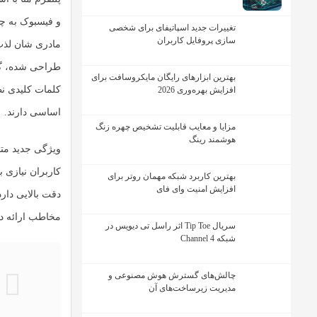
و فیسبوک به چن
تغییرات جدید اسپاتیفای برای شخصی
سازی پروفایل کاربران
مادری شان لذت 
طراحی شده، گا
بهترین ابزارهای رایگان مایکروسافت برای
کلمات کلیدی ن
افزایش بهره‌وری 2026
اساسی دارند.
مزایا و معایب قابلیت تشخیص چهره زنگ
هوشمند رینگ
ویژگی جدید متا
کاربران نیازی ب
بهترین کاربرد شبکه مهمان روتر برای
افزایش امنیت وای فای
دقت بالایی دارد
مخاطب ارائه ده
سریال Tip Toe اثر راسل تی دیویس در
شبکه Channel 4
چالش‌های گسترش هوش مصنوعی و
مدیریت زیرساخت‌های آن