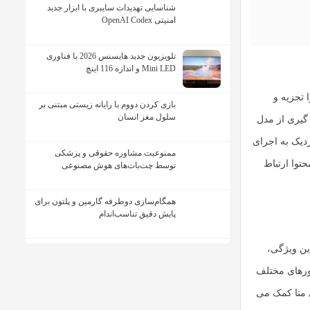
شناسایی تهدیدات سایبری با ابزار جدید
امنیتی OpenAI Codex
تلویزیون جدید هایسنس 2026 با فناوری
Mini LED و اندازه 116 اینچ
 تجزیه و
بازی کردن دووم با رایانه زیستی مبتنی بر
سلول مغز انسان
 گیری از مدل
زدیک به اجرای
ممنوعیت مشاوره حقوقی و پزشکی
حتوا ارتباط
توسط چت‌بات‌های هوش مصنوعی
همگام‌سازی دوطرفه گارمین و پلتون برای
پایش دقیق تناسب‌اندام
ین ویژگی،
کشورهای مختلف
ی متا کمک می