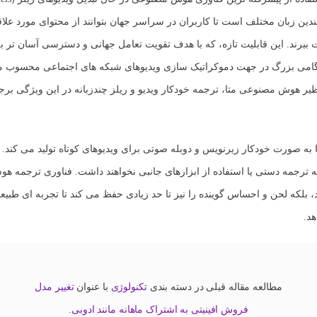
دین زبان مختلف است تا کاربران در سراسر جهان بتوانند از محتوای مورد علاق
ببرند. این قابلیت تازه، که با هدف تقویت تعامل جهانی و دسترسی آسان تر به
می بزرگ در جهت دموکراتیک سازی ویدیوهای شبکه های اجتماعی محسوب م
ظیر
هوش مصنوعی متا
،
ترجمه خودکار ویدیو
و
ریلز چندزبانه
در این ویژگی بر
 به صورت خودکار زیرنویس و دوبله صوتی برای ویدیوهای کوتاه تولید می کند. 
ه ترجمه دستی یا استفاده از ابزارهای جانبی نخواهند داشت. فناوری ترجمه هوشم
، بلکه لحن و احساس گوینده را نیز تا حد زیادی حفظ می کند تا تجربه ای طبیع
د.
مطالعه مقاله قبلی در دسته بندی
تکنولوژی
با عنوان
تغییر مدل
فروش افینیتی به اشتراک ماهانه مانند ادوبی
.