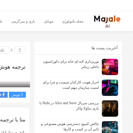
مجله تکنولوژی
موبایل
بازی و سرگرمی
تک
آخریت پست ها
تکن
نورپردازی لایه ای خانه برای دکوراسیون
ترجمه هوش م
داخلی زیباتر
بازدید 301
احراز هویت کارکنان چیست و چرا برای
امنیت سازمان مهم است
توییتر
ف
بررسی سریال Alice and Steve در Hulu با
بازی نیکولا واکر
متا با ترجم
چالش کمبود دسترسی هوش مصنوعی و
تاثیر آن بر کسب و کارها
پلتفرم
متا
با اس