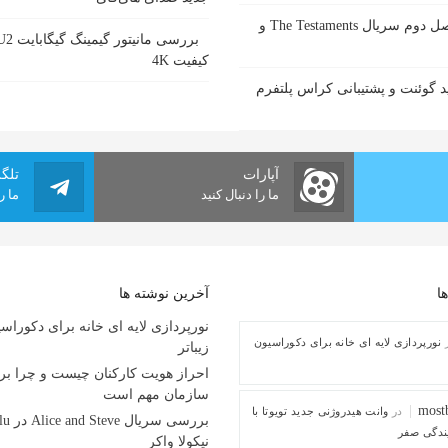
زمان پخش فصل دوم سریال The Testaments و
کیفیت 4K
 گوئنت و پشتیبانی کراس پلتفرم
آپارات
تلگ
ما را دنبال کنید
ما ر
ا
آخرین نوشته ها
نورپردازی لایه ای خانه برای دکوراس
نورپردازی لایه ای خانه برای دکوراسیون
زیباتر
احراز هویت کارکنان چیست و چرا بر
سازمان مهم است
most
در
وانت هیدروژنی جدید تویوتا با
ایندگی صفر
نیکولا واکر