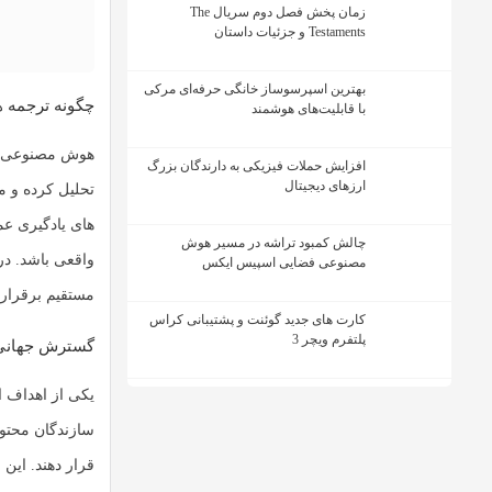
زمان پخش فصل دوم سریال The
Testaments و جزئیات داستان
بهترین اسپرسوساز خانگی حرفه‌ای مرکی
چگونه ترجمه 
با قابلیت‌های هوشمند
هوش مصنوعی متا
افزایش حملات فیزیکی به دارندگان بزرگ
ارزهای دیجیتال
تحلیل کرده و م
های یادگیری عم
چالش کمبود تراشه در مسیر هوش
واقعی باشد. در 
مصنوعی فضایی اسپیس ایکس
مستقیم برقرار ک
کارت های جدید گوئنت و پشتیبانی کراس
پلتفرم ویچر 3
گسترش جهانی 
یکی از اهداف ا
سازندگان محتوا 
قرار دهند. این