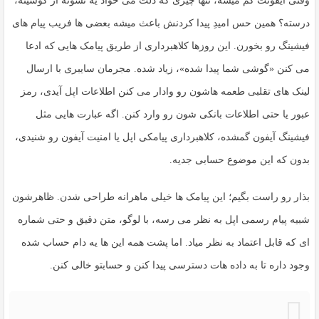
وقتی آیفونت گم میشه، تنها چیزی که دلت می خواد یه نشونه از گوشیته،
درسته؟ همین حس امیدِ پیدا کردنش باعث میشه بعضی ها فریب پیام های
فیشینگ رو بخورن. این روزها کلاهبرداری از طریق پیامک هایی که ادعا
می کنن «گوشی شما پیدا شده»، زیاد شده. مجرمان سایبری با ارسال
لینک های تقلبی طعمه هاشون رو وادار می کنن اطلاعات اپل آیدی، رمز
عبور یا حتی اطلاعات بانکی شون رو وارد کنن. اگه عبارت هایی مثل
فیشینگ آیفون گمشده
،
کلاهبرداری پیامکی اپل
یا
امنیت آیفون
رو شنیدی،
بدون که این موضوع حسابی جدیه.
بذار رو راست بگیم؛ این پیامک ها خیلی ماهرانه طراحی شدن. ظاهرشون
شبیه پیام رسمی اپل به نظر می رسه، با لوگو، متن دقیق و حتی شماره
ای که قابل اعتماد به نظر میاد. اما پشت همه این ها یه دام حساب شده
وجود داره تا به داده هات دسترسی پیدا کنن و حسابتو خالی کنن.