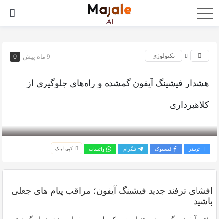
تکنولوژی
9 ماه پیش
0
هشدار فیشینگ آیفون گمشده و راه‌های جلوگیری از
کلاهبرداری
بازدید 295
کپی لینک
توییتر
فیسبوک
تلگرام
واتساپ
افشای ترفند جدید فیشینگ آیفون؛ مراقب پیام های جعلی
باشید