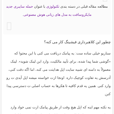
مطالعه مقاله قبلی در دسته بندی
تکنولوژی
با عنوان
حمله سایبری جدید
مایکروسافت به مدل های زبانی هوش مصنوعی
.
چطور این کلاهبرداری فیشینگ کار می کنه؟
سناریو خیلی ساده ست: یه پیامک دریافت می کنی با این محتوا که
«گوشی شما پیدا شده، برای تأیید مالکیت، وارد این لینک شوید». لینک
معمولاً به دامنه ای شبیه سایت اپل هدایتت می کنه، اما اگه دقت کنی،
آدرسش یه تفاوت کوچیک داره. اونجا ازت خواسته میشه اپل آیدی ت رو
وارد کنی. همین یه قدم کافیه تا هکرها به حساب اصلی ت دسترسی پیدا
کنن.
یه نکته مهم اینه که اپل هیچ وقت از طریق پیامک ازت نمی خواد وارد