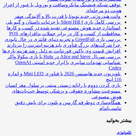
توقف شبکه فیشینگ مایکروسافت و یوروپل با عبور از احراز
هویت دو مرحله‌ای
وانت هیدروژنی جدید تویوتا با قدرت بالا و آلایندگی صفر
بررسی کامل بازی Silent Hill f با جزئیات داستان و گیم پلی
استاندارد جدید هوش مصنوعی تعبیه شده در کسب و کارها
محافظت از کسب و کار در برابر حملات بدافزارهای POS
بررسی بازی GreedFall و تجربه دنیای فانتزی در حال نابودی
چرا شرکت‌های بزرگ فناوری باید هزینه اینترنت را بپردازند
افزایش قیمت وی باکس فورتنایت به دلیل رشد هزینه بازی‌ها
بررسی سریال Alice and Steve در Hulu با بازی نیکولا واکر
شناسایی تهدیدات سایبری با ابزار جدید امنیتی OpenAI
Codex
تلویزیون جدید هایسنس 2026 با فناوری Mini LED و اندازه
116 اینچ
بازی کردن دووم با رایانه زیستی مبتنی بر سلول مغز انسان
ممنوعیت مشاوره حقوقی و پزشکی توسط چت‌بات‌های
هوش مصنوعی
همگام‌سازی دوطرفه گارمین و پلتون برای پایش دقیق
تناسب‌اندام
تر بخوانید
ولوژی