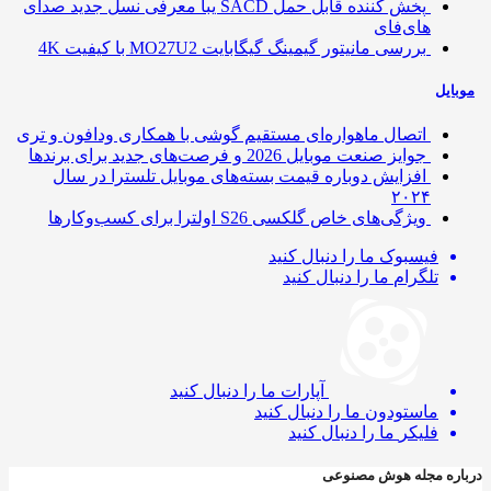
پخش کننده قابل حمل SACD یبا معرفی نسل جدید صدای
های‌فای
بررسی مانیتور گیمینگ گیگابایت MO27U2 با کیفیت 4K
ایل
اتصال ماهواره‌ای مستقیم گوشی‌ با همکاری ودافون و تری
جوایز صنعت موبایل 2026 و فرصت‌های جدید برای برندها
افزایش دوباره قیمت بسته‌های موبایل تلسترا در سال
۲۰۲۴
ویژگی‌های خاص گلکسی S26 اولترا برای کسب‌وکارها
فیسبوک
ما را دنبال کنید
تلگرام
ما را دنبال کنید
آپارات
ما را دنبال کنید
ماستودون
ما را دنبال کنید
فلیکر
ما را دنبال کنید
ره مجله هوش مصنوعی