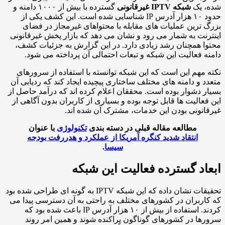
، یک
شبکه IPTV غیرقانونی
گسترده با بیش از ۱۰۰۰ دامنه و
حدود ۱۰ هزار آدرس IP شناسایی شده است. این کشف یکی از
 ترین عملیات های مقابله با محتواهای غیرمجاز در فضای
رنت به شمار می رود و نشان می دهد که بازار پخش غیرقانونی
ا همچنان رشد زیادی دارد. در این گزارش به جزئیات کشف،
ه فعالیت این شبکه و تبعات احتمالی آن پرداخته می شود.
 مهم این است که این شبکه توانسته با استفاده از سرورهای
د و دامنه های مختلف ساختاری پیچیده ایجاد کند که ردیابی آن
ر دشوار بوده است. محققان اعلام کرده اند که درآمد حاصل از
فعالیت ها قابل توجه بوده و بسیاری از کاربران بدون آگاهی از
انونی بودن این خدمات، مشترک آن شده اند.
مطالعه مقاله قبلی در دسته بندی
تکنولوژی
با عنوان
انتقاد شدید کنگره آمریکا از عملکرد و هدررفت بودجه
سیسا
.
اد گسترده فعالیت این شبکه
تحقیقات نشان داده که این شبکه IPTV به گونه ای طراحی شده بود
اربران در کشورهای مختلف به راحتی به آن دسترسی پیدا می
کردند. استفاده از بیش از ۱۰ هزار آدرس IP باعث شده بود که
ها در کشورهای گوناگون پراکنده شوند و همین امر روند