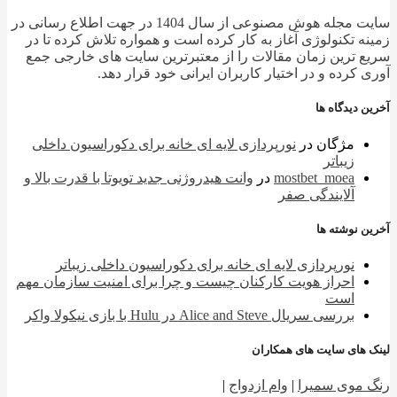
سایت مجله هوش مصنوعی از سال 1404 در جهت اطلاع رسانی در
ه تکنولوژی آغاز به کار کرده است و همواره تلاش کرده تا در
 ترین زمان مقالات را از معتبرترین سایت های خارجی جمع
 کرده و در اختیار کاربران ایرانی خود قرار دهد.
 دیدگاه ها
مژگان
در
نورپردازی لایه ای خانه برای دکوراسیون داخلی
زیباتر
mostbet_moea
در
وانت هیدروژنی جدید تویوتا با قدرت بالا و
آلایندگی صفر
 نوشته ها
نورپردازی لایه ای خانه برای دکوراسیون داخلی زیباتر
احراز هویت کارکنان چیست و چرا برای امنیت سازمان مهم
است
بررسی سریال Alice and Steve در Hulu با بازی نیکولا واکر
 های سایت های همکاران
 موی سمیرا
|
وام ازدواج
|