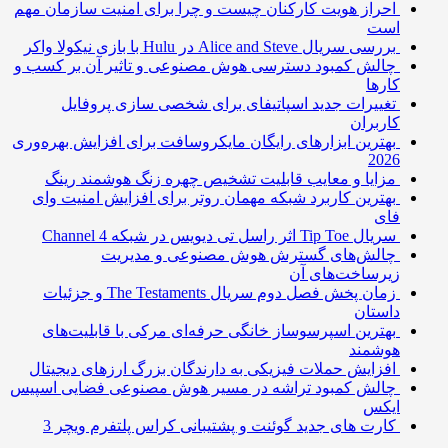
احراز هویت کارکنان چیست و چرا برای امنیت سازمان مهم
است
بررسی سریال Alice and Steve در Hulu با بازی نیکولا واکر
چالش کمبود دسترسی هوش مصنوعی و تاثیر آن بر کسب و
کارها
تغییرات جدید اسپاتیفای برای شخصی سازی پروفایل
کاربران
بهترین ابزارهای رایگان مایکروسافت برای افزایش بهره‌وری
2026
مزایا و معایب قابلیت تشخیص چهره زنگ هوشمند رینگ
بهترین کاربرد شبکه مهمان روتر برای افزایش امنیت وای
فای
سریال Tip Toe اثر راسل تی دیویس در شبکه Channel 4
چالش‌های گسترش هوش مصنوعی و مدیریت
زیرساخت‌های آن
زمان پخش فصل دوم سریال The Testaments و جزئیات
داستان
بهترین اسپرسوساز خانگی حرفه‌ای مرکی با قابلیت‌های
هوشمند
افزایش حملات فیزیکی به دارندگان بزرگ ارزهای دیجیتال
چالش کمبود تراشه در مسیر هوش مصنوعی فضایی اسپیس
ایکس
کارت های جدید گوئنت و پشتیبانی کراس پلتفرم ویچر 3