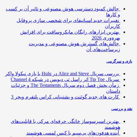
چالش کمبود دسترسی هوش مصنوعی و تاثیر آن بر کسب
و کارها
تغییرات جدید اسپاتیفای برای شخصی سازی پروفایل
کاربران
بهترین ابزارهای رایگان مایکروسافت برای افزایش
بهره‌وری 2026
چالش‌های گسترش هوش مصنوعی و مدیریت
زیرساخت‌های آن
ی و سرگرمی
بررسی سریال Alice and Steve در Hulu با بازی نیکولا واکر
سریال Tip Toe اثر راسل تی دیویس در شبکه Channel 4
زمان پخش فصل دوم سریال The Testaments و جزئیات
داستان
کارت های جدید گوئنت و پشتیبانی کراس پلتفرم ویچر 3
 و بررسی
بهترین اسپرسوساز خانگی حرفه‌ای مرکی با قابلیت‌های
هوشمند
آینده هدفون‌های بی‌سیم با کیس لمسی هوشمند