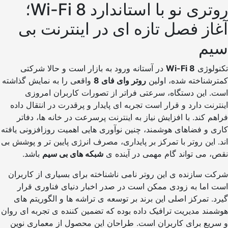
روتری نو با استاندارد Wi-Fi 8؛
ز فصل تازه ای در اینترنت بی
م
لوژی
Wi-Fi 8
در آستانه ورود به بازار است و حالا شرکتی
شناخته شده، اولین
روتر وای فای 8
واقعی را به نمایش گذاشته
 این دستگاه، سرعتی فراتر از تصورات کاربران امروزی
نت دارد و قرار است تجربه ای پایدار و پرقدرت در انتقال داده
 کند. با افزایش نیاز به اینترنت پرسرعت در خانه ها، دفاتر
و فضاهای هوشمند، چنین نوآوری هایی اهمیت روزافزونی یافته
این روتر با تمرکز بر پایداری، مصرف انرژی پایین تر و پوشش بی
می تواند گام مهمی در آینده ی
شبکه های بی سیم
باشد.
سازنده ی این روتر نامی ناشناخته برای بسیاری از کاربران
اما به زودی ممکن است در صدر اخبار دنیای فناوری قرار
 تمرکز اصلی این برند بر توسعه ی تراشه ها و الگوریتم های
د مدیریت ترافیک داده بوده که تضمین کننده ی تجربه ای روان
یع برای کاربران است. طراحان این محصول از معماری نوین