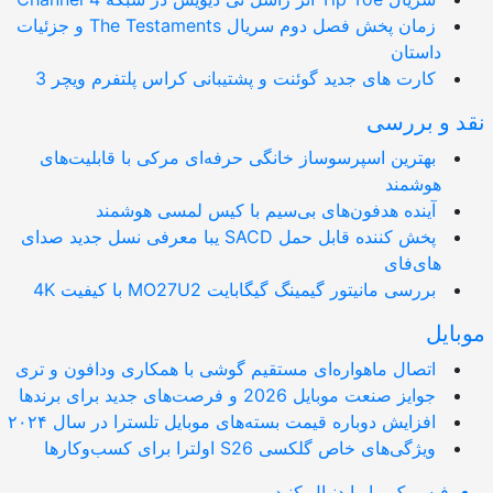
زمان پخش فصل دوم سریال The Testaments و جزئیات
داستان
کارت های جدید گوئنت و پشتیبانی کراس پلتفرم ویچر 3
 و بررسی
بهترین اسپرسوساز خانگی حرفه‌ای مرکی با قابلیت‌های
هوشمند
آینده هدفون‌های بی‌سیم با کیس لمسی هوشمند
پخش کننده قابل حمل SACD یبا معرفی نسل جدید صدای
های‌فای
بررسی مانیتور گیمینگ گیگابایت MO27U2 با کیفیت 4K
ایل
اتصال ماهواره‌ای مستقیم گوشی‌ با همکاری ودافون و تری
جوایز صنعت موبایل 2026 و فرصت‌های جدید برای برندها
افزایش دوباره قیمت بسته‌های موبایل تلسترا در سال ۲۰۲۴
ویژگی‌های خاص گلکسی S26 اولترا برای کسب‌وکارها
فیسبوک
ما را دنبال کنید