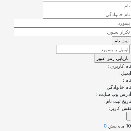
اربری :
 :
انوادگی
 وب سایت :
 ثبت نام :
کاربر:
0