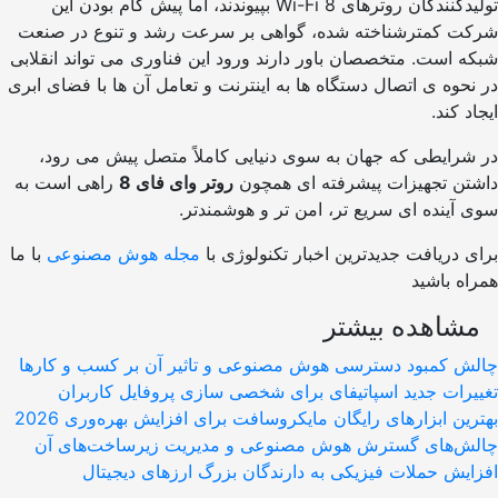
تولیدکنندگان روترهای Wi-Fi 8 بپیوندند، اما پیش گام بودن این
 کمترشناخته شده، گواهی بر سرعت رشد و تنوع در صنعت
است. متخصصان باور دارند ورود این فناوری می تواند انقلابی
وه ی اتصال دستگاه ها به اینترنت و تعامل آن ها با فضای ابری
 کند.
رایطی که جهان به سوی دنیایی کاملاً متصل پیش می رود،
ن تجهیزات پیشرفته ای همچون
روتر وای فای 8
راهی است به
ینده ای سریع تر، امن تر و هوشمندتر.
دریافت جدیدترین اخبار تکنولوژی با
مجله هوش مصنوعی
با ما
 باشید
اهده بیشتر
 کمبود دسترسی هوش مصنوعی و تاثیر آن بر کسب و کارها
ات جدید اسپاتیفای برای شخصی سازی پروفایل کاربران
ن ابزارهای رایگان مایکروسافت برای افزایش بهره‌وری 2026
‌های گسترش هوش مصنوعی و مدیریت زیرساخت‌های آن
ش حملات فیزیکی به دارندگان بزرگ ارزهای دیجیتال