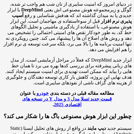
نیای امروز که امنیت سایبری از نان شب هم واجب تر شده،
ل و زیرمجموعه هوش مصنوعی اش یعنی
DeepMind
با ابزار
ی پا به میدان گذاشته اند که هدفش شناسایی و رفع
آسیب
ی نرم افزار
قبل از سوءاستفاده ی مهاجمان است. این ابزار
مصنوعی، با استفاده از یادگیری ماشینی و تحلیل الگوهای
د، به طور خودکار نقص های امنیتی احتمالی را تشخیص می
و روش های اصلاح آن ها را پیشنهاد می کند. چنین رویکردی نه
 امنیت برنامه ها را بالا می برد، بلکه سرعت توسعه ی نرم افزار
م افزایش می دهد.
ابزار جدید DeepMind که فعلاً در مراحل آزمایشی است، از مدل
زبانی پیشرفته برای بررسی کدها بهره می برد تا همان خط
 را بیابد که ممکن است تهدیدی برای امنیت سیستم ایجاد کنند.
نهایی این پروژه، کاهش بار کاری توسعه دهندگان و جلوگیری
زینه های گزاف ناشی از نفوذهای سایبری است.
مطالعه مقاله قبلی در دسته بندی
خودرو
با عنوان
قیمت جدید تسلا مدل 3 و مدل Y در نسخه های
اقتصادی 2025
.
ر این ابزار هوش مصنوعی باگ ها را شکار می کند؟
تم جدید
دیپ مایند
در واقع از روش های تحلیل ایستا (Static
Analysis) و مدل سازی یادگیری عمیق استفاده می کند. این یعنی