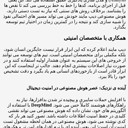
از اجرای برنامه، کدها را خط به خط بررسی می کند تا نقص ها
شناسد. برخلاف روش های سنتی که نیاز به تست دستی دارند،
مصنوعی دیپ مایند خودش می تواند مسیر های احتمالی نفوذ
بیه سازی کند و نتیجه را در کمترین زمان در اختیار تیم توسعه
رد.
اری با متخصصان امنیتی
مایند اعلام کرده که این ابزار قرار نیست جایگزین انسان شود،
 مکملی برای متخصصان امنیتی است. تیم های توسعه می توانند
روجی های این سیستم به عنوان هشدار اولیه استفاده کنند و در
 نیاز اصلاحات بیشتری انجام دهند. جالب تر اینجاست که این
ر قادر است از بازخوردهای انسانی هم یاد بگیرد و دقت تشخیص
ا بالا ببرد.
ه ی نزدیک: عصر هوش مصنوعی در امنیت دیجیتال
فزایش حملات سایبری و پیچیده تر شدن بدافزارها، نیاز به
ارهای هوشمند کاملاً حس می شود.
DeepMind
با استفاده از
ریتم های خود، نشان داده که هوش مصنوعی می تواند نقشی
ی در حفظ امنیت اطلاعات داشته باشد. تصور کنید هر بار که
 نوشته می شود، هوش مصنوعی در همان لحظه مشغول تست
ت آن است؛ این یعنی آینده ای با نرم افزارهای امن تر و هکرهای