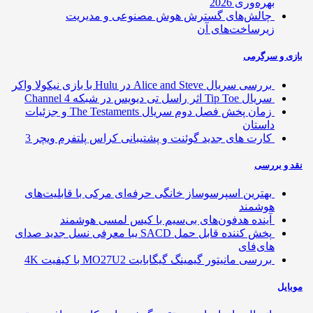
بهره‌وری 2026
چالش‌های گسترش هوش مصنوعی و مدیریت
زیرساخت‌های آن
ی و سرگرمی
بررسی سریال Alice and Steve در Hulu با بازی نیکولا واکر
سریال Tip Toe اثر راسل تی دیویس در شبکه Channel 4
زمان پخش فصل دوم سریال The Testaments و جزئیات
داستان
کارت های جدید گوئنت و پشتیبانی کراس پلتفرم ویچر 3
 و بررسی
بهترین اسپرسوساز خانگی حرفه‌ای مرکی با قابلیت‌های
هوشمند
آینده هدفون‌های بی‌سیم با کیس لمسی هوشمند
پخش کننده قابل حمل SACD یبا معرفی نسل جدید صدای
های‌فای
بررسی مانیتور گیمینگ گیگابایت MO27U2 با کیفیت 4K
ایل