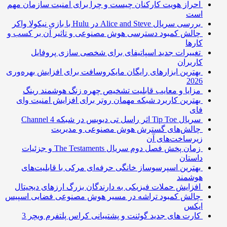
احراز هویت کارکنان چیست و چرا برای امنیت سازمان مهم
است
بررسی سریال Alice and Steve در Hulu با بازی نیکولا واکر
چالش کمبود دسترسی هوش مصنوعی و تاثیر آن بر کسب و
کارها
تغییرات جدید اسپاتیفای برای شخصی سازی پروفایل
کاربران
بهترین ابزارهای رایگان مایکروسافت برای افزایش بهره‌وری
2026
مزایا و معایب قابلیت تشخیص چهره زنگ هوشمند رینگ
بهترین کاربرد شبکه مهمان روتر برای افزایش امنیت وای
فای
سریال Tip Toe اثر راسل تی دیویس در شبکه Channel 4
چالش‌های گسترش هوش مصنوعی و مدیریت
زیرساخت‌های آن
زمان پخش فصل دوم سریال The Testaments و جزئیات
داستان
بهترین اسپرسوساز خانگی حرفه‌ای مرکی با قابلیت‌های
هوشمند
افزایش حملات فیزیکی به دارندگان بزرگ ارزهای دیجیتال
چالش کمبود تراشه در مسیر هوش مصنوعی فضایی اسپیس
ایکس
کارت های جدید گوئنت و پشتیبانی کراس پلتفرم ویچر 3