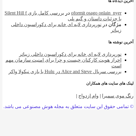
 دیدگاه ها
oformit osago onlain_nyer
در
بررسی کامل بازی Silent Hill f
با جزئیات داستان و گیم پلی
مژگان
در
نورپردازی لایه ای خانه برای دکوراسیون داخلی
زیباتر
 نوشته ها
نورپردازی لایه ای خانه برای دکوراسیون داخلی زیباتر
احراز هویت کارکنان چیست و چرا برای امنیت سازمان مهم
است
بررسی سریال Alice and Steve در Hulu با بازی نیکولا واکر
 های سایت های همکاران
 موی سمیرا
|
وام ازدواج
|
امی حقوق این سایت متعلق به مجله هوش مصنوعی می باشد.