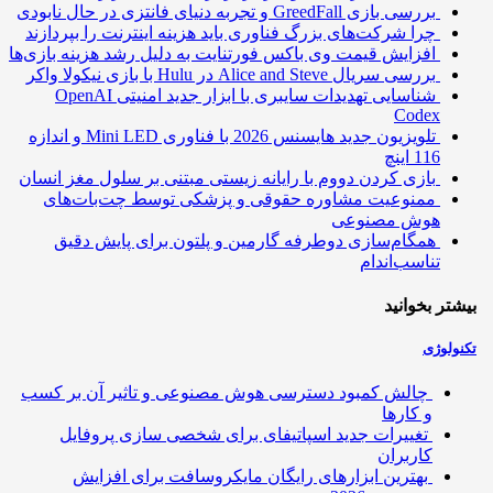
بررسی بازی GreedFall و تجربه دنیای فانتزی در حال نابودی
چرا شرکت‌های بزرگ فناوری باید هزینه اینترنت را بپردازند
افزایش قیمت وی باکس فورتنایت به دلیل رشد هزینه بازی‌ها
بررسی سریال Alice and Steve در Hulu با بازی نیکولا واکر
شناسایی تهدیدات سایبری با ابزار جدید امنیتی OpenAI
Codex
تلویزیون جدید هایسنس 2026 با فناوری Mini LED و اندازه
116 اینچ
بازی کردن دووم با رایانه زیستی مبتنی بر سلول مغز انسان
ممنوعیت مشاوره حقوقی و پزشکی توسط چت‌بات‌های
هوش مصنوعی
همگام‌سازی دوطرفه گارمین و پلتون برای پایش دقیق
تناسب‌اندام
تر بخوانید
ولوژی
چالش کمبود دسترسی هوش مصنوعی و تاثیر آن بر کسب
و کارها
تغییرات جدید اسپاتیفای برای شخصی سازی پروفایل
کاربران
بهترین ابزارهای رایگان مایکروسافت برای افزایش