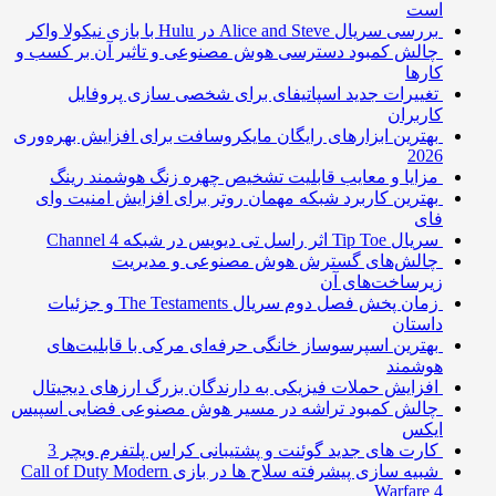
است
بررسی سریال Alice and Steve در Hulu با بازی نیکولا واکر
چالش کمبود دسترسی هوش مصنوعی و تاثیر آن بر کسب و
کارها
تغییرات جدید اسپاتیفای برای شخصی سازی پروفایل
کاربران
بهترین ابزارهای رایگان مایکروسافت برای افزایش بهره‌وری
2026
مزایا و معایب قابلیت تشخیص چهره زنگ هوشمند رینگ
بهترین کاربرد شبکه مهمان روتر برای افزایش امنیت وای
فای
سریال Tip Toe اثر راسل تی دیویس در شبکه Channel 4
چالش‌های گسترش هوش مصنوعی و مدیریت
زیرساخت‌های آن
زمان پخش فصل دوم سریال The Testaments و جزئیات
داستان
بهترین اسپرسوساز خانگی حرفه‌ای مرکی با قابلیت‌های
هوشمند
افزایش حملات فیزیکی به دارندگان بزرگ ارزهای دیجیتال
چالش کمبود تراشه در مسیر هوش مصنوعی فضایی اسپیس
ایکس
کارت های جدید گوئنت و پشتیبانی کراس پلتفرم ویچر 3
شبیه سازی پیشرفته سلاح ها در بازی Call of Duty Modern
Warfare 4