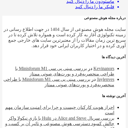
ماستودون
ما را دنبال کنید
فلیکر
ما را دنبال کنید
ره مجله هوش مصنوعی
سایت مجله هوش مصنوعی از سال 1404 در جهت اطلاع رسانی در
ه تکنولوژی آغاز به کار کرده است و همواره تلاش کرده تا در
 ترین زمان مقالات را از معتبرترین سایت های خارجی جمع
 کرده و در اختیار کاربران ایرانی خود قرار دهد.
 دیدگاه ها
Kevinanors
در
بررسی مینی پی ‌سی Minisforum M1 با
طراحی منحصربه‌فرد و پورت‌های صوتی ممتاز
Jaylenves
در
بررسی مینی پی ‌سی Minisforum M1 با طراحی
منحصربه‌فرد و پورت‌های صوتی ممتاز
 نوشته ها
احراز هویت کارکنان چیست و چرا برای امنیت سازمان مهم
است
بررسی سریال Alice and Steve در Hulu با بازی نیکولا واکر
چالش کمبود دسترسی هوش مصنوعی و تاثیر آن بر کسب و