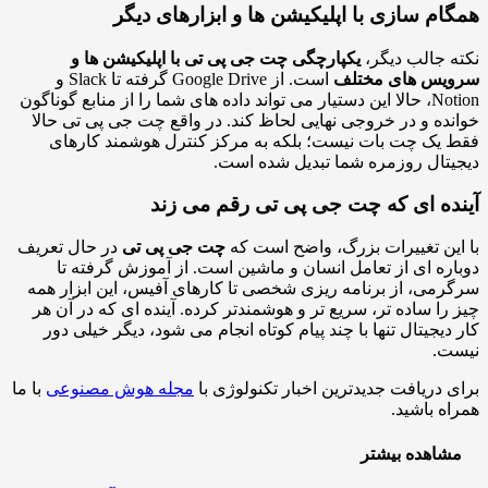
ام سازی با اپلیکیشن ها و ابزارهای دیگر
 جالب دیگر،
یکپارچگی چت جی پی تی با اپلیکیشن ها و
یس های مختلف
است. از Google Drive گرفته تا Slack و
Notion، حالا این دستیار می تواند داده های شما را از منابع گوناگون
ده و در خروجی نهایی لحاظ کند. در واقع چت جی پی تی حالا
یک چت بات نیست؛ بلکه به مرکز کنترل هوشمند کارهای
تال روزمره شما تبدیل شده است.
ده ای که چت جی پی تی رقم می زند
ین تغییرات بزرگ، واضح است که
چت جی پی تی
در حال تعریف
ره ای از تعامل انسان و ماشین است. از آموزش گرفته تا
می، از برنامه ریزی شخصی تا کارهای آفیس، این ابزار همه
را ساده تر، سریع تر و هوشمندتر کرده. آینده ای که در آن هر
دیجیتال تنها با چند پیام کوتاه انجام می شود، دیگر خیلی دور
ت.
 دریافت جدیدترین اخبار تکنولوژی با
مجله هوش مصنوعی
با ما
ه باشید.
اهده بیشتر