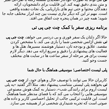
ن بندی دقیق تهیه کند. این قابلیت برای دانشجویان، ارائه
گان محتوا و حتی تیم های بازاریابی، یک نجات دهنده واقعی
 مهم تر این که دیگر نیازی نیست بین چند ابزار مختلف جابه جا
؛ همه چیز در همان پنجره چت اتفاق می افتد.
امه ریزی سفر با کمک چت جی پی تی
 اگر دلتان یک سفر فوری و بی دردسر می خواهد،
چت جی پی
قش آژانس شخصی شما را بازی می کند. با مشخص کردن
، علایق و بودجه تان، دستیار هوشمند مسیرها، هتل ها و
یت های پیشنهادی را دقیق و سریع ارائه می دهد. دیگر لازم
 برای هر مرحله از سفر ساعت ها در سایت های مختلف
 وجو کنید.
لیست اختصاصی؛ موسیقی هماهنگ با حال شما
ران حالا می توانند با توصیف حال و هوای خود، از
چت جی پی
واهند پلی لیستی متناسب پیشنهاد دهد. مثلاً اگر گفتید «یه پلی
 آروم برای رانندگی شب»، دستیار به کمک هوش مصنوعی
قی هایی را انتخاب می کند که با فضای مدنظر شما هماهنگ
 این قابلیت ترکیبی جالب از تحلیل احساسی کاربر و داده های
 است که تجربه شنیداری شخصی تر از همیشه می سازد.