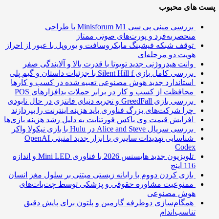
 های محبوب
بررسی مینی پی ‌سی Minisforum M1 با طراحی
منحصربه‌فرد و پورت‌های صوتی ممتاز
توقف شبکه فیشینگ مایکروسافت و یوروپل با عبور از احراز
هویت دو مرحله‌ای
وانت هیدروژنی جدید تویوتا با قدرت بالا و آلایندگی صفر
بررسی کامل بازی Silent Hill f با جزئیات داستان و گیم پلی
استاندارد جدید هوش مصنوعی تعبیه شده در کسب و کارها
محافظت از کسب و کار در برابر حملات بدافزارهای POS
بررسی بازی GreedFall و تجربه دنیای فانتزی در حال نابودی
چرا شرکت‌های بزرگ فناوری باید هزینه اینترنت را بپردازند
افزایش قیمت وی باکس فورتنایت به دلیل رشد هزینه بازی‌ها
بررسی سریال Alice and Steve در Hulu با بازی نیکولا واکر
شناسایی تهدیدات سایبری با ابزار جدید امنیتی OpenAI
Codex
تلویزیون جدید هایسنس 2026 با فناوری Mini LED و اندازه
116 اینچ
بازی کردن دووم با رایانه زیستی مبتنی بر سلول مغز انسان
ممنوعیت مشاوره حقوقی و پزشکی توسط چت‌بات‌های
هوش مصنوعی
همگام‌سازی دوطرفه گارمین و پلتون برای پایش دقیق
تناسب‌اندام