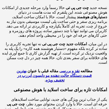
ه جدید
چت جی پی تی
حالا رسماً وارد مرحله جدیدی از امکانات
مصنوعی شده. این پلتفرم که مدت هاست در دنیای
ارهای هوشمند
پیشتاز است، حالا با امکان ساخت اسلاید،
مه ریزی سفر و حتی ساخت پلی لیست موسیقی بدون نیاز به
 از چت، تجربه ای کاملاً یکپارچه و کاربردی تر ارائه می دهد.
ران می توانند تنها با چند دستور ساده، پروژه های روزمره و
کارهای حرفه ای خود را در محیطی واحد انجام دهند.
ین میان،
امکانات جدید چت جی پی تی
نه تنها تجربه کاربری را
 تر کرده بلکه مفهوم «دستیار هوشمند همه کاره» را یک پله به
یت نزدیک تر کرده است. از تهیه گزارش کاری تا جمع آوری ایده
خلاقانه برای سفر بعدی تان، حالا همه چیز در دل چت ممکن
.
مطالعه
نقد و بررسی
مقاله قبلی با عنوان
بهترین
قیمت دستگاه حالت دهنده مو دایسون ایررپ در
تخفیف ویژه
.
انات تازه برای ساخت اسلاید با هوش مصنوعی
از جذاب ترین ویژگی های جدید، توانایی ساخت اسلایدهای
 ای است. حالا با وارد کردن محتوای مورد نظر،
چت جی پی
ی تواند به صورت خودکار اسلایدی شسته رفته با طراحی تمیز