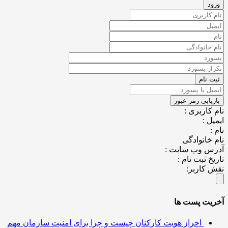
کاربری :
ل :
خانوادگی
س وب سایت :
خ ثبت نام :
کاربر:
یت پست ها
احراز هویت کارکنان چیست و چرا برای امنیت سازمان مهم