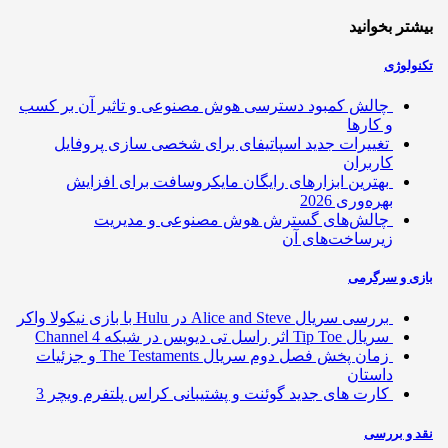
تر بخوانید
ولوژی
چالش کمبود دسترسی هوش مصنوعی و تاثیر آن بر کسب
و کارها
تغییرات جدید اسپاتیفای برای شخصی سازی پروفایل
کاربران
بهترین ابزارهای رایگان مایکروسافت برای افزایش
بهره‌وری 2026
چالش‌های گسترش هوش مصنوعی و مدیریت
زیرساخت‌های آن
ی و سرگرمی
بررسی سریال Alice and Steve در Hulu با بازی نیکولا واکر
سریال Tip Toe اثر راسل تی دیویس در شبکه Channel 4
زمان پخش فصل دوم سریال The Testaments و جزئیات
داستان
کارت های جدید گوئنت و پشتیبانی کراس پلتفرم ویچر 3
 و بررسی