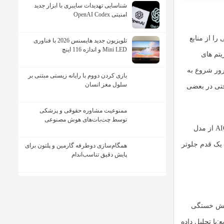
شناسایی تهدیدات سایبری با ابزار جدید
امنیتی OpenAI Codex
تی را از منابع
تلویزیون جدید هایسنس 2026 با فناوری
Mini LED و اندازه 116 اینچ
یتم های
رور شروع به
بازی کردن دووم با رایانه زیستی مبتنی بر
سلول مغز انسان
ال و حتی در بعضی
ممنوعیت مشاوره حقوقی و پزشکی
توسط چت‌بات‌های هوش مصنوعی
عمل کنیم. در واقع AIOps از مدل
 یک قدم جلوتر
همگام‌سازی دوطرفه گارمین و پلتون برای
پایش دقیق تناسب‌اندام
ش خستگی
ع:
با تحلیل داده