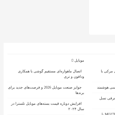
موبایل
 مرکی با
اتصال ماهواره‌ای مستقیم گوشی‌ با همکاری
ودافون و تری
مسی هوشمند
جوایز صنعت موبایل 2026 و فرصت‌های جدید برای
برندها
ل حمل SACD یبا معرفی نسل
افزایش دوباره قیمت بسته‌های موبایل تلسترا در
سال ۲۰۲۴
بررسی مانیتور گیمینگ گیگابایت MO27U2 با