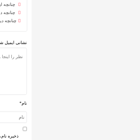
چنانچه از
چنانچه در
چنانچه دی
نشانی ایمیل شم
نام*
ذخیره نام،