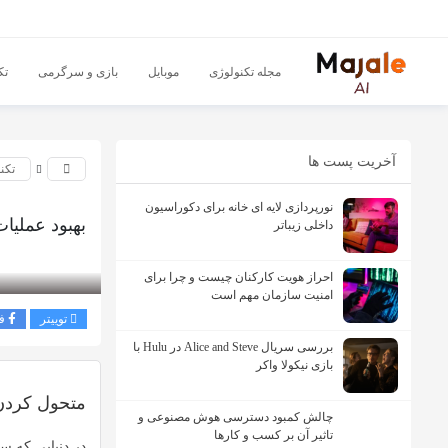
مجله تکنولوژی
موبایل
بازی و سرگرمی
تک
آخریت پست ها
تکن
نورپردازی لایه ای خانه برای دکوراسیون
بهبود عملیات
داخلی زیباتر
بازدید 256
احراز هویت کارکنان چیست و چرا برای
امنیت سازمان مهم است
توییتر
ف
بررسی سریال Alice and Steve در Hulu با
بازی نیکولا واکر
متحول کردن 
چالش کمبود دسترسی هوش مصنوعی و
تاثیر آن بر کسب و کارها
در دنیایی که 