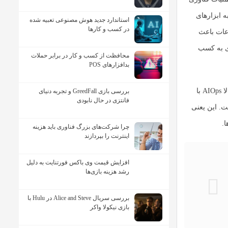
 ابزارهای
استاندارد جدید هوش مصنوعی تعبیه شده
در کسب و کارها
عات
باعث
شود. حتی این فناوری به کسب
محافظت از کسب و کار در برابر حملات
بدافزارهای POS
AIOps
با
بررسی بازی GreedFall و تجربه دنیای
فانتزی در حال نابودی
ت. این یعنی
.
چرا شرکت‌های بزرگ فناوری باید هزینه
اینترنت را بپردازند
افزایش قیمت وی باکس فورتنایت به دلیل
رشد هزینه بازی‌ها
بررسی سریال Alice and Steve در Hulu با
بازی نیکولا واکر