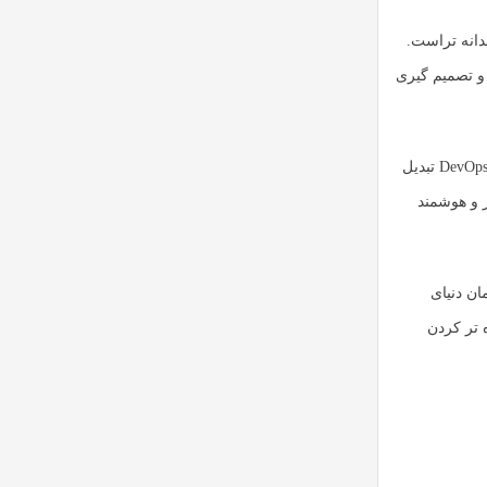
انه تر
است.
و تصمیم گیری
حتی پیش بینی می شود AIOps به بخشی جدایی ناپذیر از معماری های ابری و زیرساخت های DevOps تبدیل
ر و هوشمند
مان دنیای
 تر کردن