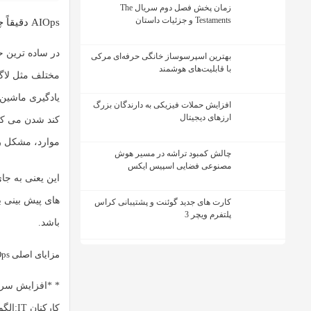
زمان پخش فصل دوم سریال The
Testaments و جزئیات داستان
AIOps دقیقاً چطور کار می کند؟
بهترین اسپرسوساز خانگی حرفه‌ای مرکی
با قابلیت‌های هوشمند
مختلف مثل لاگ 
یادگیری ماشین،
افزایش حملات فیزیکی به دارندگان بزرگ
ارزهای دیجیتال
موارد، مشکل 
چالش کمبود تراشه در مسیر هوش
مصنوعی فضایی اسپیس ایکس
این یعنی به جا
های پیش بینی ب
کارت های جدید گوئنت و پشتیبانی کراس
پلتفرم ویچر 3
باشد.
مزایای اصلی AIOps برای شرکت ها
* *
افزایش سر
کارکنان IT:
الگو