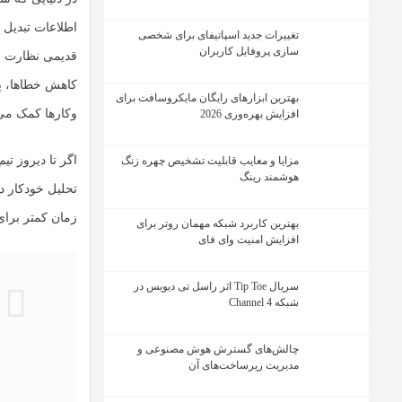
اطلاعات
تبدیل ب
تغییرات جدید اسپاتیفای برای شخصی
سازی پروفایل کاربران
قدیمی نظارت شب
بهترین ابزارهای رایگان مایکروسافت برای
وکارها کمک می 
افزایش بهره‌وری 2026
اگر تا دیروز تیم IT باید ساعت ها برای عیب یابی و مانیتورینگ سیستم ها وقت می گذاشت،
مزایا و معایب قابلیت تشخیص چهره زنگ
هوشمند رینگ
تحلیل خودکار دا
زمان کمتر برا
بهترین کاربرد شبکه مهمان روتر برای
افزایش امنیت وای فای
سریال Tip Toe اثر راسل تی دیویس در
شبکه Channel 4
چالش‌های گسترش هوش مصنوعی و
مدیریت زیرساخت‌های آن