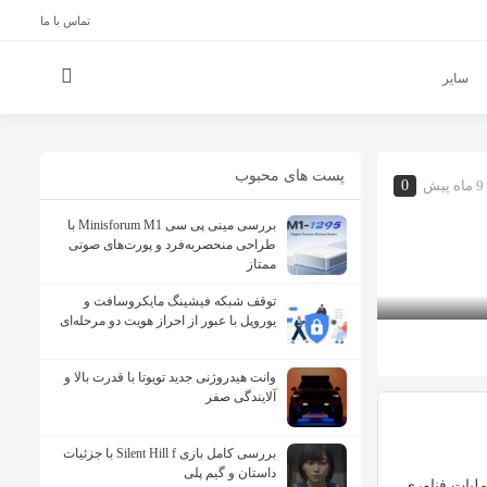
تماس با ما
سایر
پست های محبوب
9 ماه پیش
0
بررسی مینی پی ‌سی Minisforum M1 با
طراحی منحصربه‌فرد و پورت‌های صوتی
ممتاز
توقف شبکه فیشینگ مایکروسافت و
یوروپل با عبور از احراز هویت دو مرحله‌ای
وانت هیدروژنی جدید تویوتا با قدرت بالا و
آلایندگی صفر
بررسی کامل بازی Silent Hill f با جزئیات
داستان و گیم پلی
یات فناوری