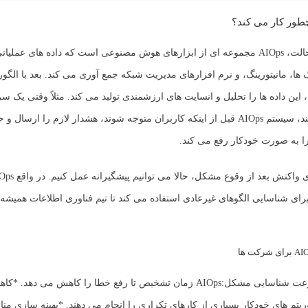
در ساده ترین حالت، AIOps مجموعه ای از ابزارهای هوش مصنوعی است که داده های عملیا
ها، مانیتورینگ، و نرم افزارهای مدیریت شبکه جمع آوری می کند. بعد با الگور
 این داده ها را تحلیل و انسایت های ارزشمندی تولید می کند. مثلاً وقتی یک س
کند شدن می کند، سیستم AIOps قبل از اینکه کاربران متوجه شوند، هشدار لازم را ارس
را به صورت
خودکار
رفع می کند.
ی واکنش بعد از وقوع مشکل، حالا می توانیم
پیشگیرانه
رای شناسایی الگوهای غیرعادی استفاده می کند تا تیم فناوری اطلاعات همیشه
عت شناسایی مشکل:
AIOps زمان تشخیص تا رفع خطا را کاهش می دهد.
*
کاه
ریتم های خودکار بسیاری از کارهای تکراری را انجام می دهند.
*
بهینه سازی مناب