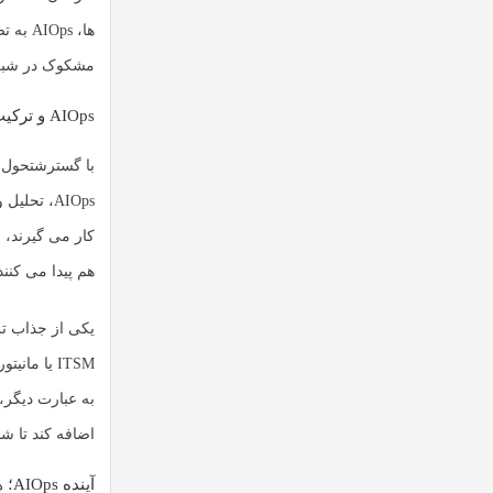
ها، AIOps به تصمیم گیری هوشمندانه درباره استفاده از منابع کمک می کند.
مشکوک در شبکه
AIOps و ترکیب آن با تحول دیجیتال
با گسترش
تحول د
AIOps، تح
کار می گیرند، 
هم پیدا می کنند
ITSM یا م
اضافه کند تا شا
آینده AIOps؛ هوش مصنوعی به عنوان شریک اصلی تیم های IT