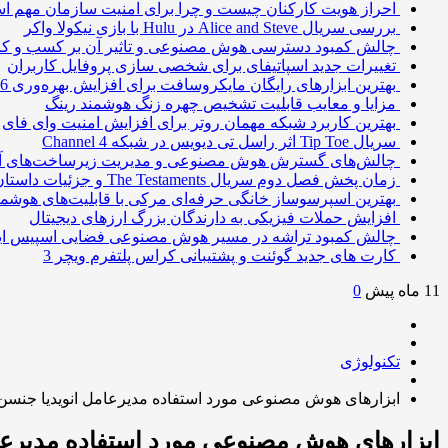
احراز هویت کارکنان چیست و چرا برای امنیت سازمان مهم 
بررسی سریال Alice and Steve در Hulu با بازی نیکولا واکر
چالش کمبود دسترسی هوش مصنوعی و تاثیر آن بر کسب و کا
تغییرات جدید اسپاتیفای برای شخصی سازی پروفایل کاربران
بهترین ابزارهای رایگان مایکروسافت برای افزایش بهره‌وری 2026
مزایا و معایب قابلیت تشخیص چهره زنگ هوشمند رینگ
بهترین کاربرد شبکه مهمان روتر برای افزایش امنیت وای فای
سریال Tip Toe اثر راسل تی دیویس در شبکه Channel 4
چالش‌های گسترش هوش مصنوعی و مدیریت زیرساخت‌های آ
زمان پخش فصل دوم سریال The Testaments و جزئیات داستان
بهترین اسپرسوساز خانگی حرفه‌ای مرکی با قابلیت‌های هوشمن
افزایش حملات فیزیکی به دارندگان بزرگ ارزهای دیجیتال
چالش کمبود تراشه در مسیر هوش مصنوعی فضایی اسپیس ا
کارت های جدید گوئنت و پشتیبانی کراس پلتفرم ویچر 3
11 ماه پیش
0
تکنولوژی
ابزارهای هوش مصنوعی مورد استفاده مدیرعامل انویدیا جنسن
ابزارهای هوش مصنوعی مورد استفاده مدیرعا