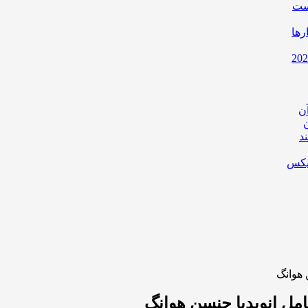
است
رها
ن
د
یکس
 هوانگ
مل انویدیا جنسن هوانگ