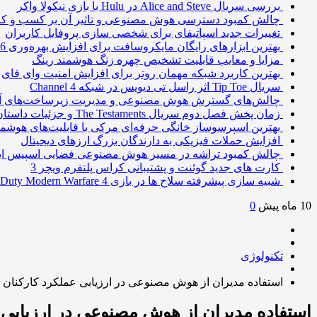
بررسی سریال Alice and Steve در Hulu با بازی نیکولا واکر
چالش کمبود دسترسی هوش مصنوعی و تاثیر آن بر کسب و کا
تغییرات جدید اسپاتیفای برای شخصی سازی پروفایل کاربران
بهترین ابزارهای رایگان مایکروسافت برای افزایش بهره‌وری 2026
مزایا و معایب قابلیت تشخیص چهره زنگ هوشمند رینگ
بهترین کاربرد شبکه مهمان روتر برای افزایش امنیت وای فای
سریال Tip Toe اثر راسل تی دیویس در شبکه Channel 4
چالش‌های گسترش هوش مصنوعی و مدیریت زیرساخت‌های آ
زمان پخش فصل دوم سریال The Testaments و جزئیات داستان
بهترین اسپرسوساز خانگی حرفه‌ای مرکی با قابلیت‌های هوشمن
افزایش حملات فیزیکی به دارندگان بزرگ ارزهای دیجیتال
چالش کمبود تراشه در مسیر هوش مصنوعی فضایی اسپیس ا
کارت های جدید گوئنت و پشتیبانی کراس پلتفرم ویچر 3
شبیه سازی پیشرفته سلاح ها در بازی Call of Duty Modern Warfare 4
10 ماه پیش
0
تکنولوژی
استفاده مدیران از هوش مصنوعی در ارزیابی عملکرد کارکنان
استفاده مدیران از هوش مصنوعی در ارزیابی 