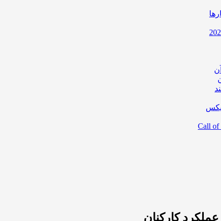
رها
ن
د
یکس
عملکرد کارکنان