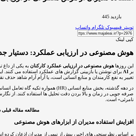
بازدید 445
توییتر
فیسبوک
تلگرام
واتساپ
کپی لینک
هوش مصنوعی در ارزیابی عملکرد: دستیار جدید
این روزها
هوش مصنوعی در ارزیابی عملکرد کارکنان
به یکی از داغ 
بر
AI
برای نوشتن یا بازبینی گزارش های عملکرد استفاده می کنند. این 
تغییر به نفع کارمندان و منابع انسانی است، یا آرام آرام شاهد حذف 
در دهه گذشته، بخش منابع انسانی (HR) همواره تکیه گاه تعامل انسانی و قضاوت های مبتنی بر تجربه بوده است. اما با رشد سریع
صرفه جویی در زمان و بالا بردن دقت تحلیل ها استفاده کنند. از ن
نامرئی» است.
مطالعه مقاله قبلی 
افزایش استفاده مدیران از ابزارهای هوش مصنوعی
بر اساس نظرسنجی های اخیر، بیش از نیمی از مدیران اذعان کرده اند 