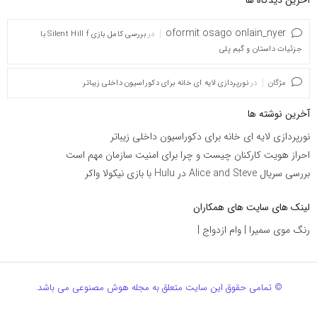
آخرین دیدگاه ها
oformit osago onlain_nyer
در
بررسی کامل بازی Silent Hill f با
جزئیات داستان و گیم پلی
مژگان
در
نورپردازی لایه ای خانه برای دکوراسیون داخلی زیباتر
آخرین نوشته ها
نورپردازی لایه ای خانه برای دکوراسیون داخلی زیباتر
احراز هویت کارکنان چیست و چرا برای امنیت سازمان مهم است
بررسی سریال Alice and Steve در Hulu با بازی نیکولا واکر
لینک های سایت های همکاران
رنگ موی سمیرا
|
وام ازدواج
|
© تمامی حقوق این سایت متعلق به مجله هوش مصنوعی می باشد.