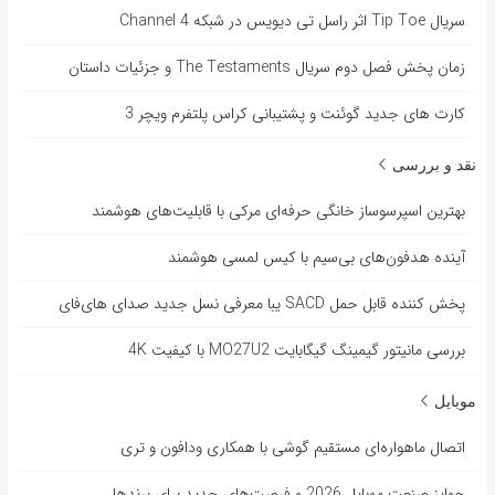
سریال Tip Toe اثر راسل تی دیویس در شبکه Channel 4
زمان پخش فصل دوم سریال The Testaments و جزئیات داستان
کارت های جدید گوئنت و پشتیبانی کراس پلتفرم ویچر 3
نقد و بررسی
بهترین اسپرسوساز خانگی حرفه‌ای مرکی با قابلیت‌های هوشمند
آینده هدفون‌های بی‌سیم با کیس لمسی هوشمند
پخش کننده قابل حمل SACD یبا معرفی نسل جدید صدای های‌فای
بررسی مانیتور گیمینگ گیگابایت MO27U2 با کیفیت 4K
موبایل
اتصال ماهواره‌ای مستقیم گوشی‌ با همکاری ودافون و تری
جوایز صنعت موبایل 2026 و فرصت‌های جدید برای برندها