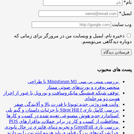
ل*
سایت
ذخیره نام، ایمیل و وبسایت من در مرورگر برای زمانی که
ره دیدگاهی می‌نویسم.
 های محبوب
بررسی مینی پی ‌سی Minisforum M1 با طراحی
منحصربه‌فرد و پورت‌های صوتی ممتاز
توقف شبکه فیشینگ مایکروسافت و یوروپل با عبور از احراز
هویت دو مرحله‌ای
وانت هیدروژنی جدید تویوتا با قدرت بالا و آلایندگی صفر
بررسی کامل بازی Silent Hill f با جزئیات داستان و گیم پلی
استاندارد جدید هوش مصنوعی تعبیه شده در کسب و کارها
محافظت از کسب و کار در برابر حملات بدافزارهای POS
بررسی بازی GreedFall و تجربه دنیای فانتزی در حال نابودی
چرا شرکت‌های بزرگ فناوری باید هزینه اینترنت را بپردازند