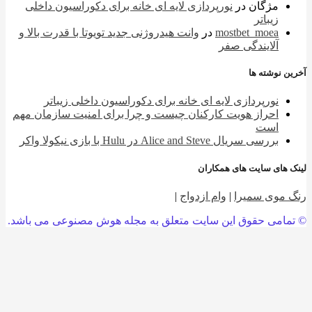
مژگان
در
نورپردازی لایه ای خانه برای دکوراسیون داخلی
زیباتر
mostbet_moea
در
وانت هیدروژنی جدید تویوتا با قدرت بالا و
آلایندگی صفر
 نوشته ها
نورپردازی لایه ای خانه برای دکوراسیون داخلی زیباتر
احراز هویت کارکنان چیست و چرا برای امنیت سازمان مهم
است
بررسی سریال Alice and Steve در Hulu با بازی نیکولا واکر
 های سایت های همکاران
 موی سمیرا
|
وام ازدواج
|
امی حقوق این سایت متعلق به مجله هوش مصنوعی می باشد.