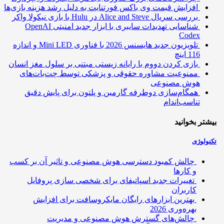
افزایش قیمت وی باکس فورتنایت به دلیل رشد هزینه بازی‌ها
بررسی سریال Alice and Steve در Hulu با بازی نیکولا واکر
شناسایی تهدیدات سایبری با ابزار جدید امنیتی OpenAI
Codex
تلویزیون جدید هایسنس 2026 با فناوری Mini LED و اندازه
116 اینچ
بازی کردن دووم با رایانه زیستی مبتنی بر سلول مغز انسان
ممنوعیت مشاوره حقوقی و پزشکی توسط چت‌بات‌های
هوش مصنوعی
همگام‌سازی دوطرفه گارمین و پلتون برای پایش دقیق
تناسب‌اندام
تر بخوانید
ولوژی
چالش کمبود دسترسی هوش مصنوعی و تاثیر آن بر کسب
و کارها
تغییرات جدید اسپاتیفای برای شخصی سازی پروفایل
کاربران
بهترین ابزارهای رایگان مایکروسافت برای افزایش
بهره‌وری 2026
چالش‌های گسترش هوش مصنوعی و مدیریت