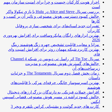
احراز هویت کارکنان چیست و چرا برای امنیت سازمان مهم
است
بررسی سریال Alice and Steve در Hulu با بازی نیکولا واکر
چالش کمبود دسترسی هوش مصنوعی و تاثیر آن بر کسب و
کارها
تغییرات جدید اسپاتیفای برای شخصی سازی پروفایل
کاربران
بهترین ابزارهای رایگان مایکروسافت برای افزایش بهره‌وری
2026
مزایا و معایب قابلیت تشخیص چهره زنگ هوشمند رینگ
بهترین کاربرد شبکه مهمان روتر برای افزایش امنیت وای
فای
سریال Tip Toe اثر راسل تی دیویس در شبکه Channel 4
چالش‌های گسترش هوش مصنوعی و مدیریت
زیرساخت‌های آن
زمان پخش فصل دوم سریال The Testaments و جزئیات
داستان
بهترین اسپرسوساز خانگی حرفه‌ای مرکی با قابلیت‌های
هوشمند
افزایش حملات فیزیکی به دارندگان بزرگ ارزهای دیجیتال
چالش کمبود تراشه در مسیر هوش مصنوعی فضایی اسپیس
ایکس
کارت های جدید گوئنت و پشتیبانی کراس پلتفرم ویچر 3