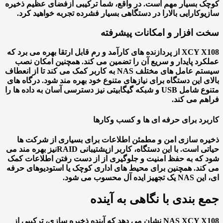
 بسیار مهم است. در واقع، شما ترکیبی از
فضای عظیم ذخیره
و
کارایی بالا
را در دستگاهی بسیار فشرده تجربه خواهید کرد.
 افزار و امکانات پیشرفته
XCY X108 از پردازنده های کارآمد و رم قابل ارتقا بهره می برد که
رد پایدار و سریع آن را تضمین می کند. همچنین امکان نصب
سیستم عامل های مختلف NAS به کاربر کمک می کند تا از انعطاف
ی این دستگاه برای نیازهای متنوع خود بهره مند شود. درگاه های
متنوع شامل USB و شبکه گیگابیتی نیز دسترسی آسان به داده ها را
م می کند.
رد برای حرفه ای ها و کسب وکارها
ه سازی امن و مطمئن اطلاعات برای بسیاری از شرکت ها
ی است. با این دستگاه، کاربر از
پشتیبانی RAID
نیز بهره مند می
که به حفظ امنیت و جلوگیری از از دست رفتن اطلاعات کمک
ند. همچنین برای محیط های اداری کوچک یا استودیوهای حرفه
ایده آل محسوب می شود.
 بندی با نگاهی به آینده
NAS XCY X108 نشان می دهد که آینده ذخیره سازی، ترکیبی از