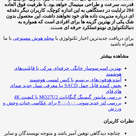
، سرعت و طراحی مینیمال خواهد بود. با ظرفیت فوق العاده
204 ترابایت در دستگاهی به این اندازه کوچک، کاربران دیگر دغدغه
رباره مدیریت داده های خود نخواهند داشت. این محصول بدون
کی از بهترین گزینه ها برای افرادی است که همواره به
تکنولوژی نوین
و
عملکرد حرفه ای
هستند.
 دریافت جدیدترین اخبار تکنولوژی با
مجله هوش مصنوعی
با ما
ه باشید
اهده بیشتر
بهترین اسپرسوساز خانگی حرفه‌ای مرکی با قابلیت‌های
هوشمند
آینده هدفون‌های بی‌سیم با کیس لمسی هوشمند
پخش کننده قابل حمل SACD یبا معرفی نسل جدید صدای
های‌فای
بررسی مانیتور گیمینگ گیگابایت MO27U2 با کیفیت 4K
بررسی لنز جدید سونی ۱۰۰-۴۰۰ برای عکاسی حیات وحش و
ورزش
ت کاربران
چنانچه دیدگاهی توهین آمیز باشد و متوجه نویسندگان و سایر