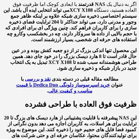
به دنبال یک
NAS قدرتمند
با ابعادی کوچک اما ظرفیت فوق
ده هستید، دستگاه
XCY X108
می تواند انتخابی ایده آل باشد. این
م اختصاصی ذخیره سازی شبکه علاوه بر اینکه ظاهر جمع
وجور و مدرنی دارد، می تواند حداکثر تا 204 ترابایت فضای ذخیره
 را برای کاربران فراهم کند. چنین ویژگی ای برای افرادی که
جم بالایی از داده ها سروکار دارند، چه در بخش
کسب وکار
و چه
اده های حرفه ای شخصی، بسیار ارزشمند است.
محصول تنها اندکی بزرگ تر از دو جعبه کفش بوده و در عین
حال قادر است تا 8 هارد دیسک بزرگ را در خود جای دهد. همین
طراحی هوشمندانه سبب شده تا XCY X108 تبدیل به یک انتخاب
 در بازار شبکه و ذخیره سازی شود.
مطالعه مقاله قبلی در دسته بندی
نقد و بررسی
با
عنوان
خرید اسپرسوساز دلونگی Dedica Duo با قیمت
مناسب و کیفیت عالی
.
یت فوق العاده با طراحی فشرده
این NAS پیشرفته با قابلیت پشتیبانی از هارد دیسک های بزرگ تا 20
ایت برای هر اسلات، به کاربران اجازه می دهد بدون نگرانی از
د فضا فایل های حجیم خود را ذخیره کنند. این موضوع به ویژه
 تولیدکنندگان محتوا، عکاسان حرفه ای و حتی شرکت های