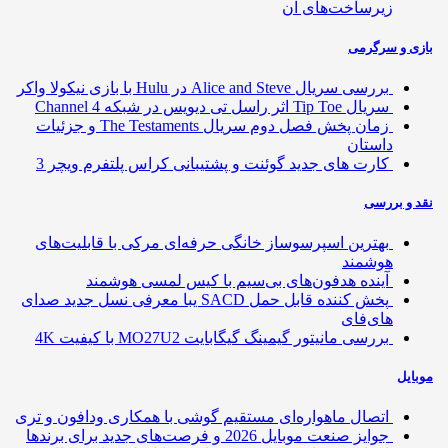
زیرساخت‌های آن
ی و سرگرمی
بررسی سریال Alice and Steve در Hulu با بازی نیکولا واکر
سریال Tip Toe اثر راسل تی دیویس در شبکه Channel 4
زمان پخش فصل دوم سریال The Testaments و جزئیات
داستان
کارت های جدید گوئنت و پشتیبانی کراس پلتفرم ویچر 3
 و بررسی
بهترین اسپرسوساز خانگی حرفه‌ای مرکی با قابلیت‌های
هوشمند
آینده هدفون‌های بی‌سیم با کیس لمسی هوشمند
پخش کننده قابل حمل SACD یبا معرفی نسل جدید صدای
های‌فای
بررسی مانیتور گیمینگ گیگابایت MO27U2 با کیفیت 4K
ایل
اتصال ماهواره‌ای مستقیم گوشی‌ با همکاری ودافون و تری
جوایز صنعت موبایل 2026 و فرصت‌های جدید برای برندها