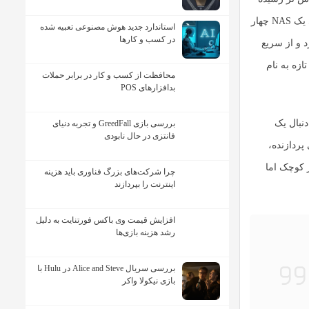
ی یک
NAS چهار
استاندارد جدید هوش مصنوعی تعبیه شده
در کسب و کارها
گذارد و از سریع
زه به نام
محافظت از کسب و کار در برابر حملات
بدافزارهای POS
نبال یک
بررسی بازی GreedFall و تجربه دنیای
فانتزی در حال نابودی
ردازنده،
 کوچک اما
چرا شرکت‌های بزرگ فناوری باید هزینه
اینترنت را بپردازند
افزایش قیمت وی باکس فورتنایت به دلیل
رشد هزینه بازی‌ها
بررسی سریال Alice and Steve در Hulu با
بازی نیکولا واکر