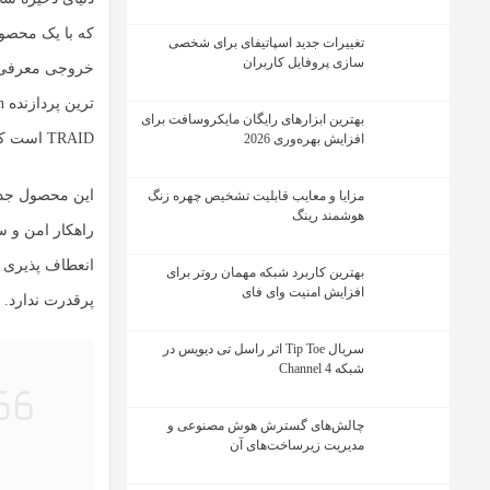
که با یک محصول
تغییرات جدید اسپاتیفای برای شخصی
سازی پروفایل کاربران
خروجی
ترین
پردازنده Intel Celeron
بهترین ابزارهای رایگان مایکروسافت برای
TRAID
است که 
افزایش بهره‌وری 2026
این محصول جدی
مزایا و معایب قابلیت تشخیص چهره زنگ
هوشمند رینگ
راهکار امن و س
انعطاف پذیری 
بهترین کاربرد شبکه مهمان روتر برای
افزایش امنیت وای فای
پرقدرت ندارد.
سریال Tip Toe اثر راسل تی دیویس در
شبکه Channel 4
چالش‌های گسترش هوش مصنوعی و
مدیریت زیرساخت‌های آن