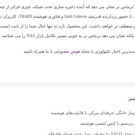
مدل جدید NAS ترماس تر نشان می دهد که آینده ذخیره سازی تحت شبکه، چیزی فراتر از چن
با حضور پردازنده قدرتمند
Intel Celeron
و فناوری هوشمند
TRAID
، کاربران ت
 منعطف تر خواهند داشت. این محصول تازه نه تنها خیال شما را از بابت امنیت 
 نشان می دهد ترماس تر به خوبی مسیر تکامل بازار NAS را می شناسد.
یدترین اخبار تکنولوژی با
مجله هوش مصنوعی
با ما همراه باشید
تر
از خانگی حرفه‌ای مرکی با قابلیت‌های هوشمند
ی بی‌سیم با کیس لمسی هوشمند
 جدید صدای های‌فای