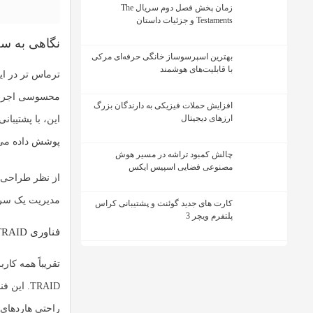
زمان پخش فصل دوم سریال The
Testaments و جزئیات داستان
نگاهی به س
بهترین اسپرسوساز خانگی حرفه‌ای مرکی
با قابلیت‌های هوشمند
ترماس تر در ای
افزایش حملات فیزیکی به دارندگان بزرگ
ارزهای دیجیتال
پوشش داده می
چالش کمبود تراشه در مسیر هوش
مصنوعی فضایی اسپیس ایکس
مدیریت یک سرور
کارت های جدید گوئنت و پشتیبانی کراس
پلتفرم ویچر 3
فناوری TRAID؛ انعطاف ترکیبی با امنیت بالا
تقریباً همه کاربران با مفهوم RAID آشنا هستند، اما ت
TRAID
راحتی هاردهای 