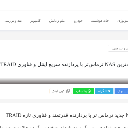
نولوژی
خانه هوشمند
خودرو
علم و دانش
کامپوتر
نقد و بررسی
11 
د و بررسی
ع اینتل و فناوری TRAID
یسبوک
تلگرام
واتساپ
کپی لینک
زی تحت شبکه
هر روز رنگ و بوی تازه ای به خود می گیرد و حالا نوبت به ترم