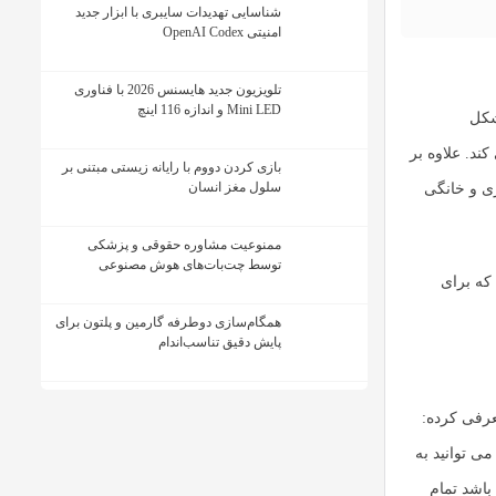
شناسایی تهدیدات سایبری با ابزار جدید
امنیتی OpenAI Codex
تلویزیون جدید هایسنس 2026 با فناوری
Mini LED و اندازه 116 اینچ
شکل
 را روان تر از قبل می کند. علاوه بر
بازی کردن دووم با رایانه زیستی مبتنی بر
سلول مغز انسان
ای اداری و خانگی
ممنوعیت مشاوره حقوقی و پزشکی
توسط چت‌بات‌های هوش مصنوعی
ناتی که برای
همگام‌سازی دوطرفه گارمین و پلتون برای
پایش دقیق تناسب‌اندام
ار است. شما می توانید به
باشد تمام