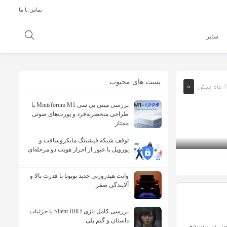
تماس با ما
سایر
پست های محبوب
0
ماه پیش
بررسی مینی پی ‌سی Minisforum M1 با
طراحی منحصربه‌فرد و پورت‌های صوتی
ممتاز
توقف شبکه فیشینگ مایکروسافت و
یوروپل با عبور از احراز هویت دو مرحله‌ای
وانت هیدروژنی جدید تویوتا با قدرت بالا و
آلایندگی صفر
بررسی کامل بازی Silent Hill f با جزئیات
داستان و گیم پلی
اس تر رسیده