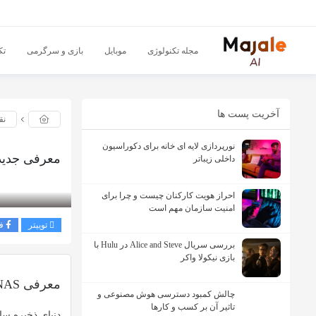
مجله تکنولوژی
موبایل
بازی و سرگرمی
تک
آخریت پست ها
نق
نورپردازی لایه ای خانه برای دکوراسیون
معرفی جدیدترین NAS ترماس‌تر با پردازنده سری
داخلی زیباتر
بازدید 289
احراز هویت کارکنان چیست و چرا برای
امنیت سازمان مهم است
توییتر
ف
بررسی سریال Alice and Steve در Hulu با
بازی نیکولا واکر
معرفی NAS جدید ترماس تر با پردازنده قدرتمند و فناوری تازه TRAID
چالش کمبود دسترسی هوش مصنوعی و
تاثیر آن بر کسب و کارها
دنیای
ذخیره سا