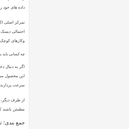
داده های خود را
تمرکز اصلی
ID
احتمالی دیسک 
وکارهای کوچک ب
چه کسانی باید به فکر 
اگر به دنبال ذ
این محصول می ت
سرعت پردازنده و انعطاف TRAID، عملاً با هزینه ای به
از طرف دیگر، ک
مطمئن باشند که
جمع بندی؛ ت