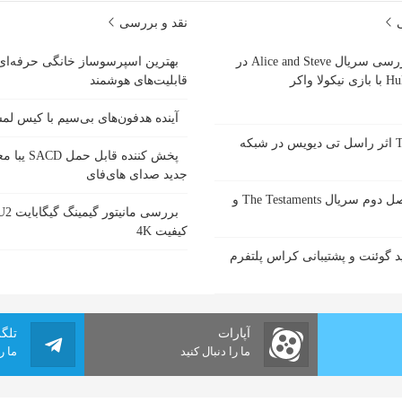
ی
نقد و بررسی
بررسی سریال Alice and Steve در
بهترین اسپرسوساز خانگی حرفه‌ای
ازی نیکولا واکر
قابلیت‌های هوشمند
آینده هدفون‌های بی‌سیم با کیس ل
سریال Tip Toe اثر راسل تی دیویس در شبکه
پخش کننده قاب
جدید صدای های‌فای
زمان پخش فصل دوم سریال The Testaments و
کیفیت 4K
 گوئنت و پشتیبانی کراس پلتفرم
آپارات
تلگ
ما را دنبال کنید
ما ر