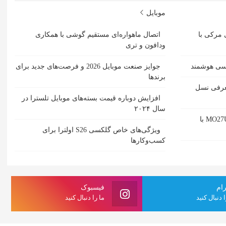
موبایل
 مرکی با
اتصال ماهواره‌ای مستقیم گوشی‌ با همکاری
ودافون و تری
مسی هوشمند
جوایز صنعت موبایل 2026 و فرصت‌های جدید برای
برندها
ل حمل SACD یبا معرفی نسل
افزایش دوباره قیمت بسته‌های موبایل تلسترا در
سال ۲۰۲۴
بررسی مانیتور گیمینگ گیگابایت MO27U2 با
ویژگی‌های خاص گلکسی S26 اولترا برای
کسب‌وکارها
رام
فیسبوک
ا دنبال کنید
ما را دنبال کنید