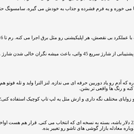
 می خوره و یه فرم فشرده و جذاب به خودش می گیره. سامسونگ حتی لو
سامسونگ توی بخش باتری هم کم نذاشته. یه پک 4800 میلی آمپری با پشتیبانی از ش
 با سنسور 200 مگاپیکسلی، کیفیتی داره که آدم رو یاد دوربین حرفه ای می ندازه. لنز الترا
ه و رنگ ها واقعی تر بشن.
احتمالاً بین 1800 تا 2200 دلار باشه، بسته به نسخه ای که انتخاب می کنی. قرار هم
ره معادله بازار گوشی های تاشو رو تغییر بده.