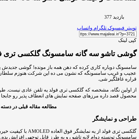
بازدید 377
توییتر
فیسبوک
تلگرام
واتساپ
کپی لینک
گوشی تاشو سه گانه سامسونگ گلکسی تری فول
سامسونگ دوباره کاری کرده که دهن همه باز مونده! گوشی جدیدش 
عجیب و غریب سامسونگه که نشون می ده این شرکت هنوزم سلطان
قراره غافلگیر شی.
از اولین نگاه، مشخصه که گلکسی تری فولد یه تلفن عادی نیست. طراحی
محصول قصد داره مرزهای صفحه نمایش های انعطاف پذیر رو جابجا ک
مطالعه مقاله قبلی در دسته 
طراحی و نمایشگر
سامسونگ تونسته دوام لایه تاشو رو به طرز قابل توجهی افزایش ب