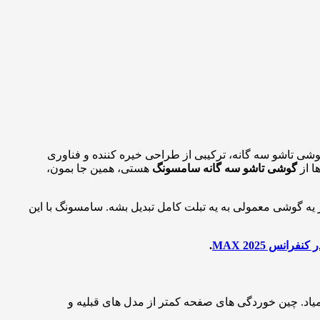
شی تاشو سه گانه، ترکیبی از طراحی خیره کننده و فناوری
ا از
گوشی تاشو سه گانه سامسونگ
هستی، همین جا بمون،
 یه گوشی معمولی به یه تبلت کامل تبدیل بشه. سامسونگ با این
نس MAX 2025
.
ر فوق العاده AMOLED با کیفیت خیره کننده برخورداره که در حالت باز، تقریباً به اندازه یه تبلت 10 اینچی درمیاد. چین خوردگی های صفحه کمتر از مدل های قبلیه و