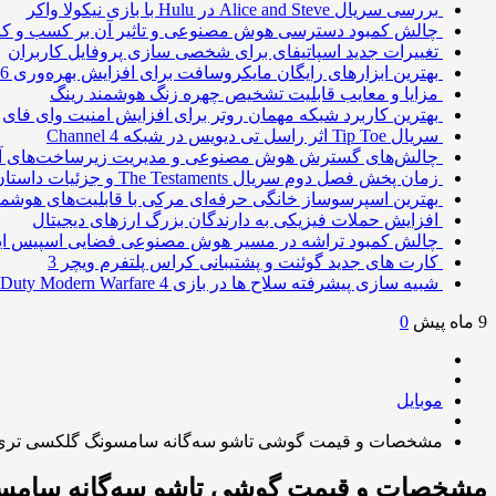
بررسی سریال Alice and Steve در Hulu با بازی نیکولا واکر
چالش کمبود دسترسی هوش مصنوعی و تاثیر آن بر کسب و کا
تغییرات جدید اسپاتیفای برای شخصی سازی پروفایل کاربران
بهترین ابزارهای رایگان مایکروسافت برای افزایش بهره‌وری 2026
مزایا و معایب قابلیت تشخیص چهره زنگ هوشمند رینگ
بهترین کاربرد شبکه مهمان روتر برای افزایش امنیت وای فای
سریال Tip Toe اثر راسل تی دیویس در شبکه Channel 4
چالش‌های گسترش هوش مصنوعی و مدیریت زیرساخت‌های آ
زمان پخش فصل دوم سریال The Testaments و جزئیات داستان
بهترین اسپرسوساز خانگی حرفه‌ای مرکی با قابلیت‌های هوشمن
افزایش حملات فیزیکی به دارندگان بزرگ ارزهای دیجیتال
چالش کمبود تراشه در مسیر هوش مصنوعی فضایی اسپیس ا
کارت های جدید گوئنت و پشتیبانی کراس پلتفرم ویچر 3
شبیه سازی پیشرفته سلاح ها در بازی Call of Duty Modern Warfare 4
9 ماه پیش
0
موبایل
مشخصات و قیمت گوشی تاشو سه‌گانه سامسونگ گلکسی تری 
مشخصات و قیمت گوشی تاشو سه‌گانه سامسو