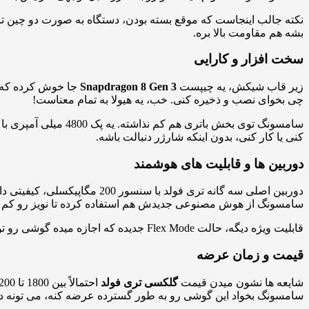
نکته جالب اینجاست که موقع بسته بودن، دستگاه به صورت دو چین تا
بشه هم مقاومت بالا بره.
سخت افزار و کارایی
زیر قاب شیکش، یه چیپست
Snapdragon 8 Gen 3
چی بخوای نصب و ذخیره کنی. خب، یه هیولا به تمام معناست!
کنی یا کار کنی، بدون اینکه شارژر دنبالت باشه.
دوربین ها و قابلیت های هوشمند
دوربین اصلی سه گانه تری فولد
سامسونگ از هوش مصنوعی جدیدش هم استفاده کرده تا نویز رو کم کن
قابلیت ویژه دیگه، حالت Flex Mode جدیده که اجازه میده گوشی رو تو زوایای مختلف نگه داری و ازش مثل یه لپ تاپ کوچیک استفاده کنی؛ ایده آل برای ویدیوکال، ساخت محتوا یا حتی تماشای سریال.
قیمت و زمان عرضه
شایعه ها نشون میدن قیمت
گلکسی تری فولد
سامسونگ بخواد این گوشی رو به طور گسترده عرضه کنه، می تونه دوبا