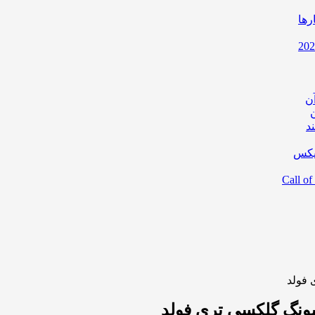
رها
ن
د
یکس
فولد
نگ گلکسی تری فولد