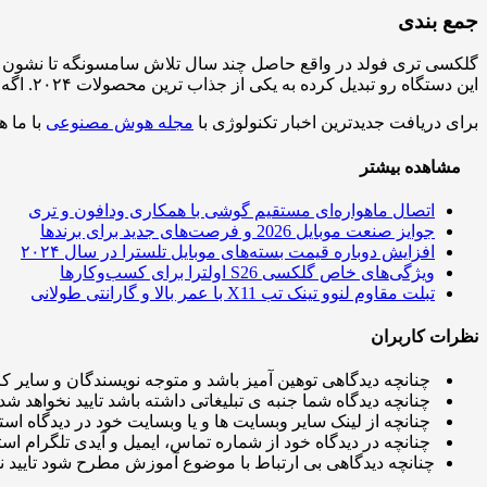
جمع بندی
گلکسی تری فولد در واقع حاصل چند سال تلاش سامسونگه تا نشون ب
این دستگاه رو تبدیل کرده به یکی از جذاب ترین محصولات ۲۰۲۴. اگه اهل تکنولوژی و نوآوری هستی، این یکی رو نباید از دست بدی.
برای دریافت جدیدترین اخبار تکنولوژی با
مجله هوش مصنوعی
با ما ه
مشاهده بیشتر
اتصال ماهواره‌ای مستقیم گوشی‌ با همکاری ودافون و تری
جوایز صنعت موبایل 2026 و فرصت‌های جدید برای برندها
افزایش دوباره قیمت بسته‌های موبایل تلسترا در سال ۲۰۲۴
ویژگی‌های خاص گلکسی S26 اولترا برای کسب‌وکارها
تبلت مقاوم لنوو تینک تب X11 با عمر بالا و گارانتی طولانی
نظرات کاربران
چنانچه دیدگاهی توهین آمیز باشد و متوجه نویسندگان و سایر کار
چنانچه دیدگاه شما جنبه ی تبلیغاتی داشته باشد تایید نخواهد شد.
چنانچه از لینک سایر وبسایت ها و یا وبسایت خود در دیدگاه استف
چنانچه در دیدگاه خود از شماره تماس، ایمیل و آیدی تلگرام استف
چنانچه دیدگاهی بی ارتباط با موضوع آموزش مطرح شود تایید ن