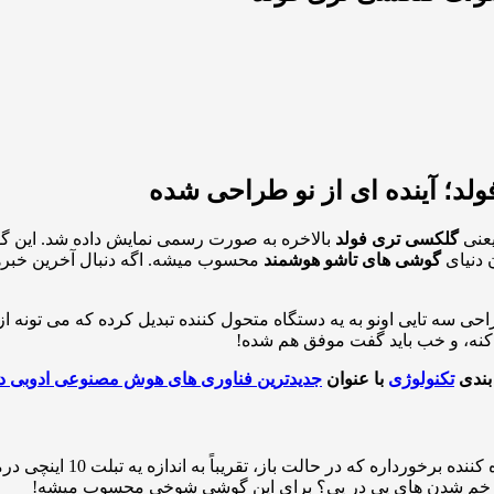
د؛ آینده ای از نو طراحی شده
یعنی
گلکسی تری فولد
بالاخره به صورت رسمی نمایش داده شد. این گو
 دنیای
گوشی های تاشو هوشمند
محسوب میشه. اگه دنبال آخرین خبره
 سه تایی اونو به یه دستگاه متحول کننده تبدیل کرده که می تونه از
نه، و خب باید گفت موفق هم شده!
بندی
تکنولوژی
با عنوان
جدیدترین فناوری های هوش مصنوعی ادوبی در کنفرا
گلکسی تری فولد از یه نمایشگ
ده. خم شدن های پی در پی؟ برای این گوشی شوخی محسوب میشه!