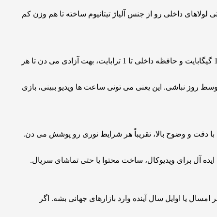
لاهای داخلی رو از جنس آلیاژ تیتانیوم ساخته تا هم وزن کم
جا خوش کرده که با عملکرد بی نقصش، هر اپلیکیشنی رو مثل برق اجرا می کنه. رم تا 16 گیگابایت و حافظه داخلی تا 1 ترابایت، بهت آزادی می دن تا هر
ارژ سریع 45 واتی، باعث میشه نگران خالی شدن شارژ وسط روز نباشی. این یعنی می تونی ساعت ها ویدیو ببینی، بازی
 واید و تله فوتو هم با دقت و وضوح بالا، تقریباً هر شرایط نوری رو پوشش می دن.
 هست اواخر امسال یا اوایل سال آینده وارد بازارهای جهانی بشه. اگر