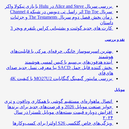
بررسی سریال Alice and Steve در Hulu با بازی نیکولا واکر
سریال Tip Toe اثر راسل تی دیویس در شبکه Channel 4
زمان پخش فصل دوم سریال The Testaments و جزئیات
داستان
کارت های جدید گوئنت و پشتیبانی کراس پلتفرم ویچر 3
 و بررسی
بهترین اسپرسوساز خانگی حرفه‌ای مرکی با قابلیت‌های
هوشمند
آینده هدفون‌های بی‌سیم با کیس لمسی هوشمند
پخش کننده قابل حمل SACD یبا معرفی نسل جدید صدای
های‌فای
بررسی مانیتور گیمینگ گیگابایت MO27U2 با کیفیت 4K
ایل
اتصال ماهواره‌ای مستقیم گوشی‌ با همکاری ودافون و تری
جوایز صنعت موبایل 2026 و فرصت‌های جدید برای برندها
افزایش دوباره قیمت بسته‌های موبایل تلسترا در سال
۲۰۲۴
ویژگی‌های خاص گلکسی S26 اولترا برای کسب‌وکارها