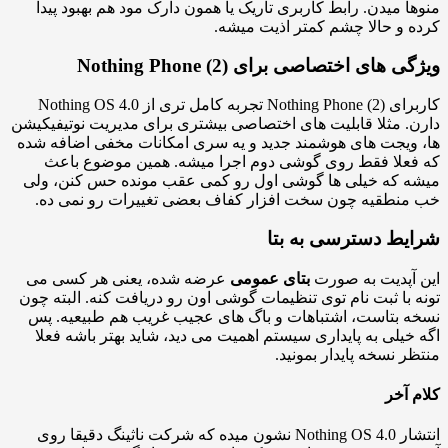
ا میدن. رابط کاربری تاریک یا همون دارک مود هم بهبود پیدا
 و حالا چشم کمتر اذیت میشه.
 های اختصاصی برای Nothing Phone (2)
کاربرای Nothing Phone (2) تجربه کامل تری از Nothing OS 4.0
. مثلا قابلیت های اختصاصی بیشتری برای مدیریت نوتیفیکیشن
ویجت های هوشمند جدید و یه سری امکانات مخفی اضافه شده
علا فقط روی گوشی دوم اجرا میشه. همین موضوع باعث
 که خیلی ها گوشی اول رو کمی عقب مونده حس کنن، ولی
نطقیه چون سخت افزار کفاف بعضی تغییرات رو نمی ده.
یط دسترسی به بتا
آپدیت به صورت
بتای عمومی
عرضه شده، یعنی هر کسی می
 با ثبت نام توی تنظیمات گوشی اون رو دریافت کنه. البته چون
 بتاست، اشتباهات و باگ های عجیب غریب هم طبیعیه. پس
خیلی به پایداری سیستم اهمیت می دید، شاید بهتر باشه فعلا
ر نسخه پایدار بمونید.
 آخر
انتشار Nothing OS 4.0 نشون میده که شرکت ناثینگ دقیقا روی