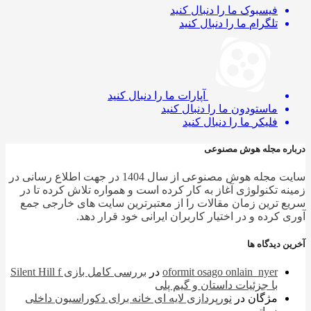
فیسبوک
ما را دنبال کنید
تلگرام
ما را دنبال کنید
آپارات
ما را دنبال کنید
ماستودون
ما را دنبال کنید
فلیکر
ما را دنبال کنید
ره مجله هوش مصنوعی
سایت مجله هوش مصنوعی از سال 1404 در جهت اطلاع رسانی در
ه تکنولوژی آغاز به کار کرده است و همواره تلاش کرده تا در
 ترین زمان مقالات را از معتبرترین سایت های خارجی جمع
 کرده و در اختیار کاربران ایرانی خود قرار دهد.
 دیدگاه ها
oformit osago onlain_nyer
در
بررسی کامل بازی Silent Hill f
با جزئیات داستان و گیم پلی
مژگان
در
نورپردازی لایه ای خانه برای دکوراسیون داخلی