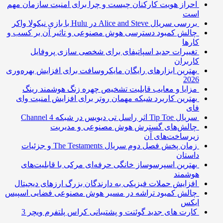
احراز هویت کارکنان چیست و چرا برای امنیت سازمان مهم
است
بررسی سریال Alice and Steve در Hulu با بازی نیکولا واکر
چالش کمبود دسترسی هوش مصنوعی و تاثیر آن بر کسب و
کارها
تغییرات جدید اسپاتیفای برای شخصی سازی پروفایل
کاربران
بهترین ابزارهای رایگان مایکروسافت برای افزایش بهره‌وری
2026
مزایا و معایب قابلیت تشخیص چهره زنگ هوشمند رینگ
بهترین کاربرد شبکه مهمان روتر برای افزایش امنیت وای
فای
سریال Tip Toe اثر راسل تی دیویس در شبکه Channel 4
چالش‌های گسترش هوش مصنوعی و مدیریت
زیرساخت‌های آن
زمان پخش فصل دوم سریال The Testaments و جزئیات
داستان
بهترین اسپرسوساز خانگی حرفه‌ای مرکی با قابلیت‌های
هوشمند
افزایش حملات فیزیکی به دارندگان بزرگ ارزهای دیجیتال
چالش کمبود تراشه در مسیر هوش مصنوعی فضایی اسپیس
ایکس
کارت های جدید گوئنت و پشتیبانی کراس پلتفرم ویچر 3