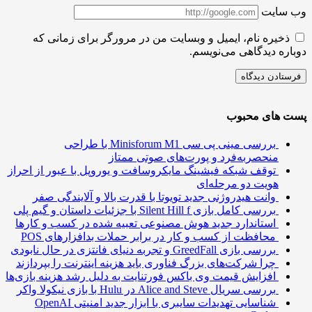
سایت
ذخیره نام، ایمیل و وبسایت من در مرورگر برای زمانی که
ره دیدگاهی می‌نویسم.
 های محبوب
بررسی مینی پی ‌سی Minisforum M1 با طراحی
منحصربه‌فرد و پورت‌های صوتی ممتاز
توقف شبکه فیشینگ مایکروسافت و یوروپل با عبور از احراز
هویت دو مرحله‌ای
وانت هیدروژنی جدید تویوتا با قدرت بالا و آلایندگی صفر
بررسی کامل بازی Silent Hill f با جزئیات داستان و گیم پلی
استاندارد جدید هوش مصنوعی تعبیه شده در کسب و کارها
محافظت از کسب و کار در برابر حملات بدافزارهای POS
بررسی بازی GreedFall و تجربه دنیای فانتزی در حال نابودی
چرا شرکت‌های بزرگ فناوری باید هزینه اینترنت را بپردازند
افزایش قیمت وی باکس فورتنایت به دلیل رشد هزینه بازی‌ها
بررسی سریال Alice and Steve در Hulu با بازی نیکولا واکر
شناسایی تهدیدات سایبری با ابزار جدید امنیتی OpenAI