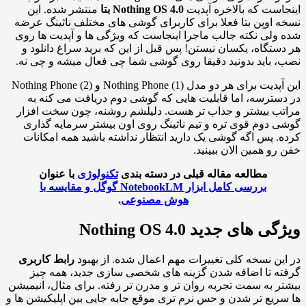
است که بالاخره آپدیت
Nothing OS 4.0 بتا
منتشر شده. این
 اوپن بتا فعلا برای کاربرای گوشی های مختلف ناثینگ عرضه
ولی نکته جالب ماجرا اینجاست که ویژگی ها و آپدیت ها روی
ستگاه، یکسان نیستن! پس قبل از این که برید سراغ دانلود و
 باید بدونید دقیقا روی گوشی شما چی فعال میشه و چی نه.
این آپدیت برای هر دو مدل Nothing Phone (1) و Nothing Phone (2)
سترسه، اما قابلیت هایی که گوشی دوم دریافت می کنه به
ب بیشتر و جذاب تر هست. دلیلشم روشنه، چون سخت افزار
 دوم قوی تره و تیم ناثینگ روی اون بیشتر سرمایه گذاری
. پس اگه گوشی یک دارید انتظار نداشته باشید همه امکانات
رو همین الان ببینید.
مطالعه مقاله قبلی در دسته بندی
تکنولوژی
با عنوان
بررسی کامل ابزار NotebookLM گوگل و مقایسه با
هوش مصنوعی
.
 های جدید Nothing OS 4.0
ین نسخه کلی تغییرات مهم اعمال شده. از بهبود
رابط کاربری
ه تا اضافه شدن گزینه های شخصی سازی جدید، همه چیز
ر به سمت تجربه روان تر و مدرن تر رفته. برای مثال، انیمیشن
ریع تر شدن و حس نرم تری موقع جابه جایی بین اپلیکیشن ها و