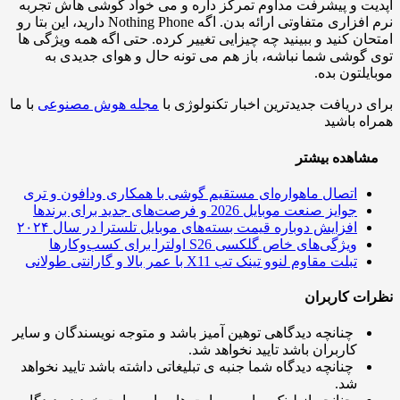
ت و پیشرفت مداوم تمرکز داره و می خواد گوشی هاش تجربه
نرم افزاری متفاوتی ارائه بدن. اگه Nothing Phone دارید، این بتا رو
ان کنید و ببینید چه چیزایی تغییر کرده. حتی اگه همه ویژگی ها
گوشی شما نباشه، باز هم می تونه حال و هوای جدیدی به
یلتون بده.
 دریافت جدیدترین اخبار تکنولوژی با
مجله هوش مصنوعی
با ما
ه باشید
اهده بیشتر
اتصال ماهواره‌ای مستقیم گوشی‌ با همکاری ودافون و تری
جوایز صنعت موبایل 2026 و فرصت‌های جدید برای برندها
افزایش دوباره قیمت بسته‌های موبایل تلسترا در سال ۲۰۲۴
ویژگی‌های خاص گلکسی S26 اولترا برای کسب‌وکارها
تبلت مقاوم لنوو تینک تب X11 با عمر بالا و گارانتی طولانی
ت کاربران
چنانچه دیدگاهی توهین آمیز باشد و متوجه نویسندگان و سایر
کاربران باشد تایید نخواهد شد.
چنانچه دیدگاه شما جنبه ی تبلیغاتی داشته باشد تایید نخواهد
شد.