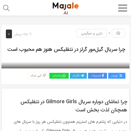
0
بازی و سرگرمی
11 ماه پیش
چرا سریال گیل‌مور گرلز در نتفلیکس هنوز هم محبوب است
بازدید 485
توییتر
فیسبوک
تلگرام
واتساپ
کپی لینک
چرا تماشای دوباره سریال Gilmore Girls در نتفلیکس
همچنان لذت بخش است
در دنیایی که پلتفرم های استریم همچون نتفلیکس هر روز با سریال های
جدید پر می شوند، هنوز هم
سریال Gilmore Girls
یکی از محبوب ترین