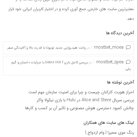
معتبرترین سایت های خارجی جمع آوری کرده و در اختیار کاربران ایرانی خود قرار
دهد.
آخرین دیدگاه ها
mostbet_moea
در
وانت هیدروژنی جدید تویوتا با قدرت بالا و آلایندگی صفر
mostbet_qyea
در
بررسی کامل بازی Silent Hill f با جزئیات داستان و گیم
پلی
آخرین نوشته ها
احراز هویت کارکنان چیست و چرا برای امنیت سازمان مهم است
بررسی سریال Alice and Steve در Hulu با بازی نیکولا واکر
چالش کمبود دسترسی هوش مصنوعی و تاثیر آن بر کسب و کارها
لینک های سایت های همکاران
رنگ موی سمیرا
|
وام ازدواج
|