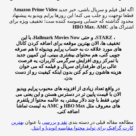
اهل فیلم و سریال باشی، خبر جدید
Amazon Prime Video
 توجهت رو جلب می کنه! این روزها پرایم ویدیو یه پیشنهاد
د گذاشته که حسابی وسوسه کننده ست؛ تخفیف ویژه برای
راک های
AMC
،
HBO Max
،
STARZ
، و حتی
Hallmark Movies Now
. با این
تخفیف ها، الان بهترین موقعه برای اضافه کردن کانال
های مورد علاقه ت به حساب پرایم ویدیوئه تا هم صرفه
جویی کنی، هم محتوای بیشتری ببینی. این کمپین جدید
با تمرکز روی افزایش سرگرمی کاربران، یه فرصت
عالی برای طرفدارای سریال و فیلمه که می خوان
هزینه هاشون رو کم کنن بدون اینکه کیفیت رو از دست
بدن.
در واقع تعداد زیادی از افزونه های محبوب پرایم ویدیو
الان با قیمت پایین تر در دسترس هستن و این یعنی می
تونی فقط با چند دلار بیشتر، یه عالمه محتوا از پلتفرم
های معروف مثل HBO Max و AMC به لیست تماشا
اضافه کنی.
عه مقاله قبلی در دسته بندی
نقد و بررسی
با عنوان
بهترین
 گرافیک برای تولید محتوا مقایسه انویدیا و اینتل
.