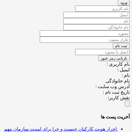
کاربری :
ل :
خانوادگی
س وب سایت :
خ ثبت نام :
کاربر:
یت پست ها
احراز هویت کارکنان چیست و چرا برای امنیت سازمان مهم