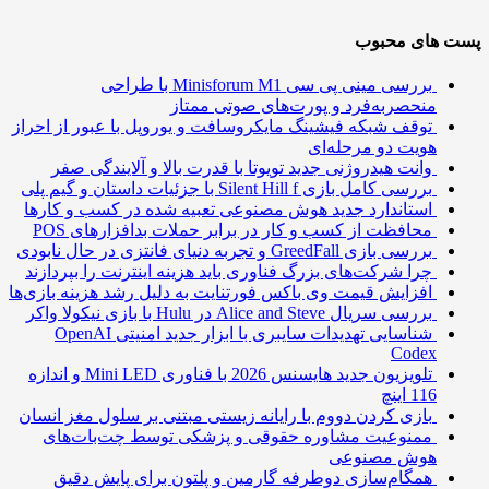
 های محبوب
بررسی مینی پی ‌سی Minisforum M1 با طراحی
منحصربه‌فرد و پورت‌های صوتی ممتاز
توقف شبکه فیشینگ مایکروسافت و یوروپل با عبور از احراز
هویت دو مرحله‌ای
وانت هیدروژنی جدید تویوتا با قدرت بالا و آلایندگی صفر
بررسی کامل بازی Silent Hill f با جزئیات داستان و گیم پلی
استاندارد جدید هوش مصنوعی تعبیه شده در کسب و کارها
محافظت از کسب و کار در برابر حملات بدافزارهای POS
بررسی بازی GreedFall و تجربه دنیای فانتزی در حال نابودی
چرا شرکت‌های بزرگ فناوری باید هزینه اینترنت را بپردازند
افزایش قیمت وی باکس فورتنایت به دلیل رشد هزینه بازی‌ها
بررسی سریال Alice and Steve در Hulu با بازی نیکولا واکر
شناسایی تهدیدات سایبری با ابزار جدید امنیتی OpenAI
Codex
تلویزیون جدید هایسنس 2026 با فناوری Mini LED و اندازه
116 اینچ
بازی کردن دووم با رایانه زیستی مبتنی بر سلول مغز انسان
ممنوعیت مشاوره حقوقی و پزشکی توسط چت‌بات‌های
هوش مصنوعی
همگام‌سازی دوطرفه گارمین و پلتون برای پایش دقیق