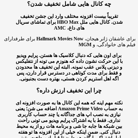
چه کانال هایی شامل تخفیف شدن؟
تقریباً بیست افزونه مختلف وارد این جشن تخفیف
شدن. کانال هایی مثل
HBO Max
برای تماشای سریال
های داغ،
AMC
 عاشقان ژانر هیجان،
Hallmark Movies Now
برای طرفدارای
 های خانوادگی، و
MGM
برای اون هایی که دنبال کلاسیک ها هستن. پرایم ویدیو
با این حرکت نشون داده که هنوزم می تونه از نتفلیکس
و دیزنی پلاس عقب نمونه. البته این تخفیف ها محدودن
و فقط برای مدت کوتاهی در دسترس قرار دارن، پس
اگه اهل استریم کردن هستی، بهتره دست بجنبونی.
چرا این تخفیف ارزش داره؟
نکته مهم اینه که همه این کانال ها به صورت افزونه ای
به حساب
Amazon Prime Video
اضافه می شن؛ یعنی
نیازی به نصب اپ های جداگانه یا چند حساب کاربری
نداری. فقط با یه اشتراک پرایم ویدیو می تونی راحت
بین شبکه ها جابه جا شی و برنامه هات رو از یه محیط
دنبال کنی. ضمن اینکه خیلی از این افزونه ها تو هفته
اول اشتراک رایگان هم دارن تا قبل از پرداخت، بتونی