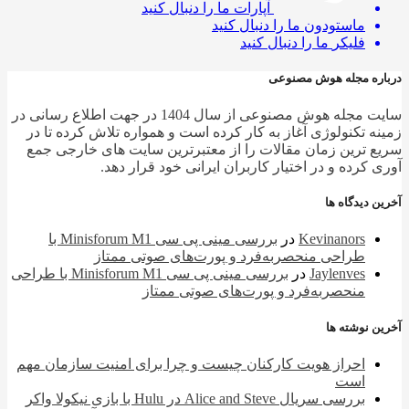
آپارات
ما را دنبال کنید
ماستودون
ما را دنبال کنید
فلیکر
ما را دنبال کنید
ره مجله هوش مصنوعی
سایت مجله هوش مصنوعی از سال 1404 در جهت اطلاع رسانی در
ه تکنولوژی آغاز به کار کرده است و همواره تلاش کرده تا در
 ترین زمان مقالات را از معتبرترین سایت های خارجی جمع
 کرده و در اختیار کاربران ایرانی خود قرار دهد.
 دیدگاه ها
Kevinanors
در
بررسی مینی پی ‌سی Minisforum M1 با
طراحی منحصربه‌فرد و پورت‌های صوتی ممتاز
Jaylenves
در
بررسی مینی پی ‌سی Minisforum M1 با طراحی
منحصربه‌فرد و پورت‌های صوتی ممتاز
 نوشته ها
احراز هویت کارکنان چیست و چرا برای امنیت سازمان مهم
است
بررسی سریال Alice and Steve در Hulu با بازی نیکولا واکر