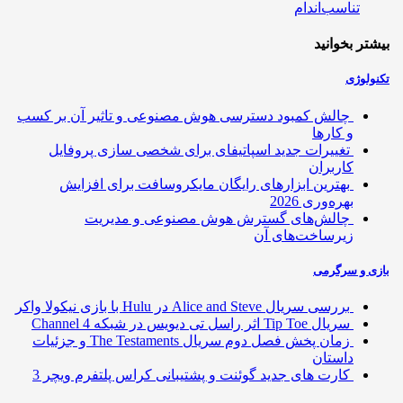
تناسب‌اندام
تر بخوانید
ولوژی
چالش کمبود دسترسی هوش مصنوعی و تاثیر آن بر کسب
و کارها
تغییرات جدید اسپاتیفای برای شخصی سازی پروفایل
کاربران
بهترین ابزارهای رایگان مایکروسافت برای افزایش
بهره‌وری 2026
چالش‌های گسترش هوش مصنوعی و مدیریت
زیرساخت‌های آن
ی و سرگرمی
بررسی سریال Alice and Steve در Hulu با بازی نیکولا واکر
سریال Tip Toe اثر راسل تی دیویس در شبکه Channel 4
زمان پخش فصل دوم سریال The Testaments و جزئیات
داستان
کارت های جدید گوئنت و پشتیبانی کراس پلتفرم ویچر 3