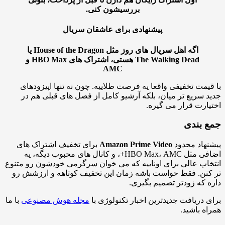
بررسیشون کنی.
پیشنهادی برای عاشقان سریال
اگه اهل سریال های روز مثل
House of the Dragon
یا
The Walking Dead
هستی، اشتراک های HBO Max و
AMC
یمت تخفیفی واقعا یه فرصت طلاییه. چون نه تنها اپیزودهای
 سریع تر میان، بلکه آرشیو کامل از فصل های قبلی هم در
ارت قرار می گیره.
 بندی
هاد محدود
Amazon Prime Video
برای تخفیف اشتراک های
اضافی مثل HBO Max، AMC+، و کانال های محبوب دیگه، یه
اب عالی برای اوناییه که می خوان سرگرمی خودشون رو متنوع
نن. فقط حواست باشه زمان این تخفیف کوتاهه و ارزشش رو
 که زودتر تصمیم بگیری.
 دریافت جدیدترین اخبار تکنولوژی با
مجله هوش مصنوعی
با ما
ه باشید.