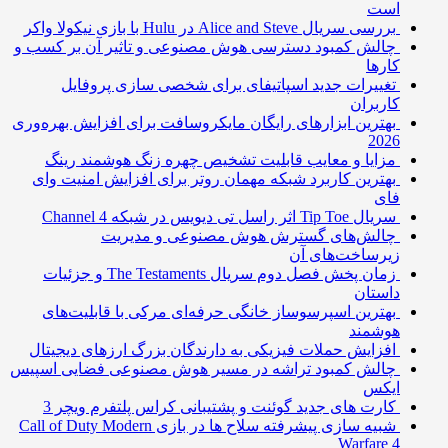
است
بررسی سریال Alice and Steve در Hulu با بازی نیکولا واکر
چالش کمبود دسترسی هوش مصنوعی و تاثیر آن بر کسب و
کارها
تغییرات جدید اسپاتیفای برای شخصی سازی پروفایل
کاربران
بهترین ابزارهای رایگان مایکروسافت برای افزایش بهره‌وری
2026
مزایا و معایب قابلیت تشخیص چهره زنگ هوشمند رینگ
بهترین کاربرد شبکه مهمان روتر برای افزایش امنیت وای
فای
سریال Tip Toe اثر راسل تی دیویس در شبکه Channel 4
چالش‌های گسترش هوش مصنوعی و مدیریت
زیرساخت‌های آن
زمان پخش فصل دوم سریال The Testaments و جزئیات
داستان
بهترین اسپرسوساز خانگی حرفه‌ای مرکی با قابلیت‌های
هوشمند
افزایش حملات فیزیکی به دارندگان بزرگ ارزهای دیجیتال
چالش کمبود تراشه در مسیر هوش مصنوعی فضایی اسپیس
ایکس
کارت های جدید گوئنت و پشتیبانی کراس پلتفرم ویچر 3
شبیه سازی پیشرفته سلاح ها در بازی Call of Duty Modern
Warfare 4