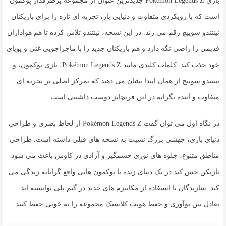
بازی
Pokémon Legends Z
جدیدترین عنوان از مجموعه پرطرفدار پوکمون
است که با رویکردی متفاوت و دنیایی باز، تجربه ای تازه را برای بازیکنان
نینتندو سوییچ رقم می زند. در این نسخه، نینتندو تلاش کرده تا هم هواداران
قدیمی را راضی نگه دارد و هم بازیکنان جدید را با ماجراجویی غنی و پویای
خود جذب کند. کلمات کلیدی مانند
Pokémon Legends Z
،
بازی پوکمون
، و
نینتندو سوییچ
از همان ابتدا نشان می دهند که تمرکز اصلی بر تجربه ای
متفاوت و آینده نگرانه در این فرنچایز دوست داشتنی است.
در نگاه اول می توان گفت Pokémon Legends Z از لحاظ بصری و طراحی
دنیای بازی، جهشی بزرگ نسبت به نسخه های قبلی داشته است. طراحی
مناطق متنوع، جلوه های نوری چشمگیر و آزادی در کاوش باعث می شود
بازیکن حس کند در یک دنیای زنده با پوکمون هایی واقع گرایانه زندگی می
کند. سازندگان با استفاده از مکانیزم های جدید در گیم پلی توانسته اند
تعادل بین نوآوری و حفظ هویت کلاسیک مجموعه را به خوبی حفظ کنند.