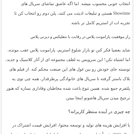
انتخاب خوبی محسوب میشه. اما اگه عاشق تماشای سریال های
Showtime هستی و تبلیغات اذیتت می کنند، پلن دوم رو انتخاب کن تا
تجربه ات از استریم کامل تر باشه.
راز موفقیت پارامونت پلاس در رقابت با نتفلیکس و دیزنی پلاس
شاید بعضیا فکر کنن تو بازار شلوغ استریم، پارامونت پلاس عقب مونده،
اما اشتباه نکن! این سرویس به لطف مجموعه ای از آثار کلاسیک و جدید،
تونسته جای خودش رو بین غول های این صنعت محکم کنه. از فیلم های
بلاک باستر گرفته تا سریال های خانوادگی پرطرفدار، همه چی توی یه
پلتفرم جمع شده. همین تنوع باعث شده مخاطبان وفاداری بسازه که هنوز
ترجیح میدن سریال هاشونو اینجا ببینن.
چه چیزی در آینده منتظر کاربرانه؟
با افزایش هزینه های تولید و توسعه محتوا، افزایش قیمت اشتراک در