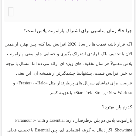
چرا حالا زمان مناسبی برای اشتراک پارامونت پلاس است؟
اگه قرار باشه قیمت ها در سال 2026 افزایش پیدا کنه، پس بهتره از همین
الان با تخفیف بلک فرایدی اشتراک بگیری و حسابی جلو بیفتی.
پارامونت
پلاس
معمولاً هر سال تخفیف های ویژه ای ارائه می ده اما امسال با توجه
به خبر افزایش قیمت، پیشنهادها چشمگیرتر از همیشه ان. این یعنی
فرصت برای تماشای سریال های پرطرفدار مثل «Frasier»، «Halo» و
«Star Trek: Strange New Worlds» با هزینه کمتر.
کدوم پلن بهتره؟
پارامونت پلاس دو پلن پرطرفدار داره: Essential و Paramount+ with
Showtime. اگر دنبال یه گزینه اقتصادی ای، پلن Essential با تخفیف فعلی