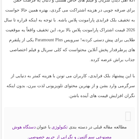
اگه اهل دیدن سریال و فیلم های خاص هستی و دنبال یه فرصت خفن
برای صرفه جویی در هزینه اشتراکت می گردی، بهتره همین حالا حواست
به
تخفیف بلک فرایدی پارامونت پلاس
باشه. با توجه به اینکه قراره تا سال
2026 قیمت اشتراک پارامونت پلاس بالا بره، این تخفیف واقعاً یه موقعیت
طلایی برای پیش دستی کردنه! سرویس
Paramount Plus
یکی از پلتفرم
های پرطرفدار پخش آنلاین محتواست که کلی سریال و فیلم اختصاصی
جذاب براش عرضه کرده.
با این پیشنهاد بلک فرایدی، کاربران می تونن با هزینه کمتر به دنیایی از
سرگرمی وارد بشن و از بهترین محتوای تلویزیونی لذت ببرن، بدون اینکه
نگران افزایش قیمت های آینده باشن.
مطالعه مقاله قبلی در دسته بندی
تکنولوژی
با عنوان
دستگاه هوش
مصنوعی سم آلتمن و نگرانی از حریم خصوصی
.