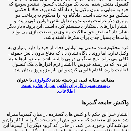
ول
منتشر شده است. یک مودکننده کنسول نینتندو سوییچ که
به تنهایی و بدون وکیل وارد دادگاه شده بود، حالا با حکمی
ن مواجه شده است. دادگاه وی را محکوم به پرداخت دو
ون دلار غرامت به نینتندو به دلیل نقض قوانین کپی رایت و
ار ابزارهای دستکاری سیستم کرده است. این پرونده بار دیگر
 داد که نقض حق مالکیت معنوی در صنعت بازی می تواند
دهای بسیار جدی برای هکرها داشته باشد.
محکوم شده مدعی بود توانایی دفاع از خود را دارد و نیازی به
 ندارد. اما روند دادگاه نشان داد که دفاع بدون دانش حقوقی
 می تواند نتایج سنگینی در پی داشته باشد. نینتندو بارها علیه
دی که در زمینه فروش یا انتشار نرم افزارهای هک کنسول
یت دارند، اقدام قانونی کرده و این بار نیز پیروز میدان شد.
مطالعه مقاله قبلی در دسته بندی
تکنولوژی
با عنوان
ریست پسورد کاربران پلکس پس از هک و نشت
اطلاعات
.
نش جامعه گیمرها
ار خبر این حکم با واکنش های گسترده در میان گیمرها همراه
عده ای معتقدند که نینتندو بیش از حد سخت گیرانه با کاربران و
نندگان برخورد می کند، در حالی که گروه دیگری از گیمرها این
م را دفاعی مشروع از حقوق ناشران و سازندگان بازی ها می