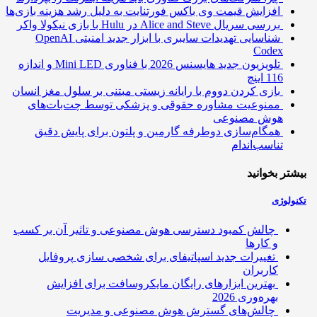
افزایش قیمت وی باکس فورتنایت به دلیل رشد هزینه بازی‌ها
بررسی سریال Alice and Steve در Hulu با بازی نیکولا واکر
شناسایی تهدیدات سایبری با ابزار جدید امنیتی OpenAI
Codex
تلویزیون جدید هایسنس 2026 با فناوری Mini LED و اندازه
116 اینچ
بازی کردن دووم با رایانه زیستی مبتنی بر سلول مغز انسان
ممنوعیت مشاوره حقوقی و پزشکی توسط چت‌بات‌های
هوش مصنوعی
همگام‌سازی دوطرفه گارمین و پلتون برای پایش دقیق
تناسب‌اندام
تر بخوانید
ولوژی
چالش کمبود دسترسی هوش مصنوعی و تاثیر آن بر کسب
و کارها
تغییرات جدید اسپاتیفای برای شخصی سازی پروفایل
کاربران
بهترین ابزارهای رایگان مایکروسافت برای افزایش
بهره‌وری 2026
چالش‌های گسترش هوش مصنوعی و مدیریت