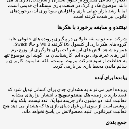
د. موضوع هک و کرک در صنعت بازی مسئله ای قدیمی است،
با رشد بازار جهانی بازی و افزایش سودآوری آن، برخوردهای
نی نیز شدت گرفته است.
ندو و سابقه برخورد با هکرها
 نینتندو سابقه طولانی در پیگیری پرونده های حقوقی علیه
گروه های هکر دارد. از کنسول DS گرفته تا Wii و حالا Switch،
ره شاهد تلاش های این شرکت برای جلوگیری از توزیع نرم
رهای غیرقانونی بوده ایم. کارشناسان می گویند این موضوع تنها
فاظت از سود شرکت مربوط نیست، بلکه به امنیت کاربران و
 ماندن محیط بازی نیز بازمی گردد.
دها برای آینده
ده اخیر می تواند به هشداری جدی برای کسانی تبدیل شود که
دارند در زمینه
هک نینتندو سوییچ
یا انتشار ابزارهای مشابه
یت کنند. دو میلیون دلار جریمه تنها یک عدد نیست، بلکه پیام
ی است از سوی این غول دنیای بازی ها که هشدار می دهد هیچ
یت غیرقانونی علیه محصولاتش بی پاسخ نخواهد ماند.
 بندی