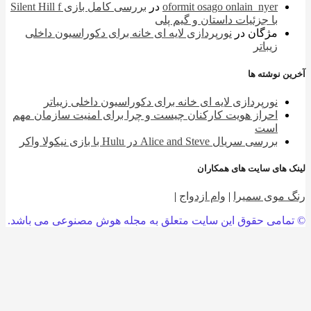
oformit osago onlain_nyer
در
بررسی کامل بازی Silent Hill f
با جزئیات داستان و گیم پلی
مژگان
در
نورپردازی لایه ای خانه برای دکوراسیون داخلی
زیباتر
 نوشته ها
نورپردازی لایه ای خانه برای دکوراسیون داخلی زیباتر
احراز هویت کارکنان چیست و چرا برای امنیت سازمان مهم
است
بررسی سریال Alice and Steve در Hulu با بازی نیکولا واکر
 های سایت های همکاران
 موی سمیرا
|
وام ازدواج
|
امی حقوق این سایت متعلق به مجله هوش مصنوعی می باشد.