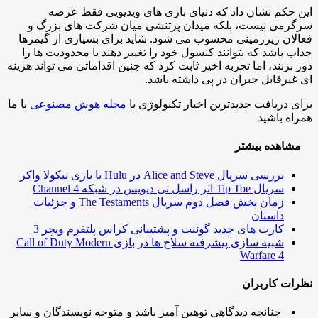
حکم نشان داد که دنیای بازی های ویدیویی فقط عرصه
می نیست، بلکه میدان پرتنشی میان شرکت های بزرگ و
ان زیرزمینی محسوب می شود. شاید برای بسیاری از گیمرها
 باشد که بتوانند کنسول خود را تغییر دهند یا محدودیت ها را
بزنند، اما تجربه اخیر ثابت کرد که چنین اقداماتی می تواند هزینه
یرقابل جبران در پی داشته باشد.
 دریافت جدیدترین اخبار تکنولوژی با
مجله هوش مصنوعی
با ما
ه باشید
اهده بیشتر
بررسی سریال Alice and Steve در Hulu با بازی نیکولا واکر
سریال Tip Toe اثر راسل تی دیویس در شبکه Channel 4
زمان پخش فصل دوم سریال The Testaments و جزئیات
داستان
کارت های جدید گوئنت و پشتیبانی کراس پلتفرم ویچر 3
شبیه سازی پیشرفته سلاح ها در بازی Call of Duty Modern
Warfare 4
ت کاربران
چنانچه دیدگاهی توهین آمیز باشد و متوجه نویسندگان و سایر