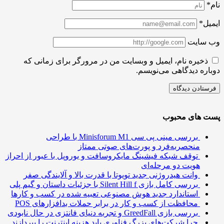
ل*
سایت
ذخیره نام، ایمیل و وبسایت من در مرورگر برای زمانی که
ره دیدگاهی می‌نویسم.
 های محبوب
بررسی مینی پی ‌سی Minisforum M1 با طراحی
منحصربه‌فرد و پورت‌های صوتی ممتاز
توقف شبکه فیشینگ مایکروسافت و یوروپل با عبور از احراز
هویت دو مرحله‌ای
وانت هیدروژنی جدید تویوتا با قدرت بالا و آلایندگی صفر
بررسی کامل بازی Silent Hill f با جزئیات داستان و گیم پلی
استاندارد جدید هوش مصنوعی تعبیه شده در کسب و کارها
محافظت از کسب و کار در برابر حملات بدافزارهای POS
بررسی بازی GreedFall و تجربه دنیای فانتزی در حال نابودی
چرا شرکت‌های بزرگ فناوری باید هزینه اینترنت را بپردازند