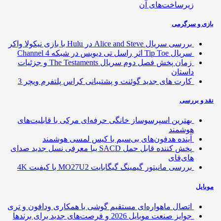
زیرساخت‌های آن
ی و سرگرمی
بررسی سریال Alice and Steve در Hulu با بازی نیکولا واکر
سریال Tip Toe اثر راسل تی دیویس در شبکه Channel 4
زمان پخش فصل دوم سریال The Testaments و جزئیات
داستان
کارت های جدید گوئنت و پشتیبانی کراس پلتفرم ویچر 3
 و بررسی
بهترین اسپرسوساز خانگی حرفه‌ای مرکی با قابلیت‌های
هوشمند
آینده هدفون‌های بی‌سیم با کیس لمسی هوشمند
پخش کننده قابل حمل SACD یبا معرفی نسل جدید صدای
های‌فای
بررسی مانیتور گیمینگ گیگابایت MO27U2 با کیفیت 4K
ایل
اتصال ماهواره‌ای مستقیم گوشی‌ با همکاری ودافون و تری
جوایز صنعت موبایل 2026 و فرصت‌های جدید برای برندها