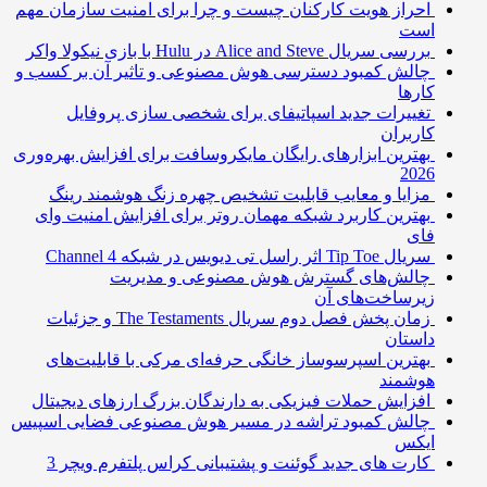
احراز هویت کارکنان چیست و چرا برای امنیت سازمان مهم
است
بررسی سریال Alice and Steve در Hulu با بازی نیکولا واکر
چالش کمبود دسترسی هوش مصنوعی و تاثیر آن بر کسب و
کارها
تغییرات جدید اسپاتیفای برای شخصی سازی پروفایل
کاربران
بهترین ابزارهای رایگان مایکروسافت برای افزایش بهره‌وری
2026
مزایا و معایب قابلیت تشخیص چهره زنگ هوشمند رینگ
بهترین کاربرد شبکه مهمان روتر برای افزایش امنیت وای
فای
سریال Tip Toe اثر راسل تی دیویس در شبکه Channel 4
چالش‌های گسترش هوش مصنوعی و مدیریت
زیرساخت‌های آن
زمان پخش فصل دوم سریال The Testaments و جزئیات
داستان
بهترین اسپرسوساز خانگی حرفه‌ای مرکی با قابلیت‌های
هوشمند
افزایش حملات فیزیکی به دارندگان بزرگ ارزهای دیجیتال
چالش کمبود تراشه در مسیر هوش مصنوعی فضایی اسپیس
ایکس
کارت های جدید گوئنت و پشتیبانی کراس پلتفرم ویچر 3