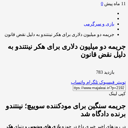
0
بازی و سرگرمی
جریمه دو میلیون دلاری برای هکر نینتندو به دلیل نقض قانون
مه دو میلیون دلاری برای هکر نینتندو به
ل نقض قانون
بازدید 783
ر
فیسبوک
تلگرام
واتساپ
لینک
مه سنگین برای مودکننده سوییچ؛ نینتندو
ده دادگاه شد
وزهای اخیر خبری داغ در حوزه
بازی های ویدیویی
و دنیای
هک