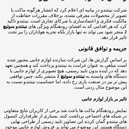
 نینتندو در بیانیه ای اعلام کرد که انتشار هرگونه ماکت یا
ر از محصولات معرفی نشده، برخلاف مقررات حفاظت از
یت فکری و اعتمادسازی با شرکای تجاری است. نینتندو تاکید
که هر اقدامی که به افشای زودهنگام ویژگی های
نینتندو سوئیچ
ر شود می تواند نه تنها بازار بلکه تجربه هواداران را نیز تحت
ر قرار دهد.
مه و توافق قانونی
ساس گزارش ها، این شرکت سازنده لوازم جانبی مجبور شده
مبلغی به عنوان غرامت به نینتندو پرداخت کند و همچنین تعهد
که در آینده بدون تایید رسمی، هیچ تصویری از لوازم جانبی یا
اه های وابسته به
نینتندو سوئیچ 2
منتشر نکند. چنین توافقی
تر نیز در صنعت بازی رخ داده، اما حساسیت نینتندو نسبت به
موضوع مثال زدنی است.
ر بر بازار لوازم جانبی
ش زودهنگام ماکت ها باعث شد برخی از کاربران نتایج متفاوتی
بکه های اجتماعی برداشت کنند. بسیاری از طرفداران کنسول
نینتندو گمان کردند این تصاویر تایید رسمی از طراحی نهایی
اه هستند. این موضوع می تواند بر فروش لوازم جانبی موجود