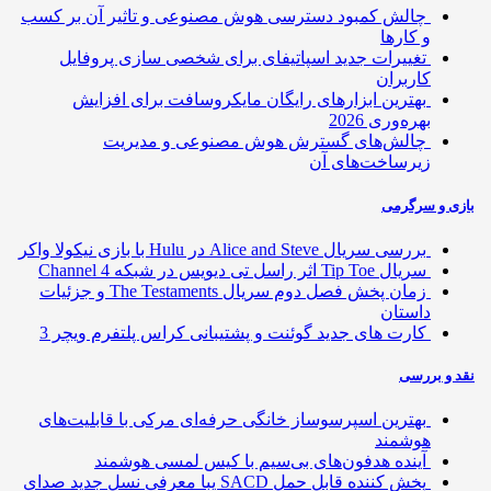
چالش کمبود دسترسی هوش مصنوعی و تاثیر آن بر کسب
و کارها
تغییرات جدید اسپاتیفای برای شخصی سازی پروفایل
کاربران
بهترین ابزارهای رایگان مایکروسافت برای افزایش
بهره‌وری 2026
چالش‌های گسترش هوش مصنوعی و مدیریت
زیرساخت‌های آن
ی و سرگرمی
بررسی سریال Alice and Steve در Hulu با بازی نیکولا واکر
سریال Tip Toe اثر راسل تی دیویس در شبکه Channel 4
زمان پخش فصل دوم سریال The Testaments و جزئیات
داستان
کارت های جدید گوئنت و پشتیبانی کراس پلتفرم ویچر 3
 و بررسی
بهترین اسپرسوساز خانگی حرفه‌ای مرکی با قابلیت‌های
هوشمند
آینده هدفون‌های بی‌سیم با کیس لمسی هوشمند
پخش کننده قابل حمل SACD یبا معرفی نسل جدید صدای