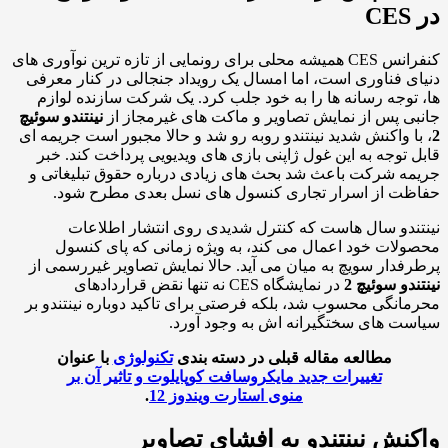
C
کنفرانس CES همیشه محلی برای رونمایی از تازه ترین نوآوری های
ی فناوری است، اما امسال یک رویداد جنجالی در کنار معرفی
توجه رسانه ها را به خود جلب کرد. یک شرکت سازنده لوازم
ی پس از نمایش تصاویر و ماکت های غیرمجاز از
نینتندو سوئیچ
ا واکنش شدید نینتندو روبه رو شد و حالا مجبور است جریمه ای
 توجه به این غول ژاپنی بازی های ویدیویی پرداخت کند. خبر
ه شرکت باعث شد بحث های زیادی درباره حقوق تبلیغاتی و
ت از اسرار تجاری کنسول های نسل بعدی مطرح شود.
ندو سال هاست که کنترل شدیدی روی انتشار اطلاعات
لات خود اعمال می کند، به ویژه زمانی که پای کنسول
فدار سویچ به میان می آید. حالا نمایش تصاویر غیررسمی از
دو سوئیچ 2
در نمایشگاه CES نه تنها نقض قراردادهای
انگی محسوب شد، بلکه فرصتی برای تاکید دوباره نینتندو بر
ت های سختگیرانه اش به وجود آورد.
مطالعه مقاله قبلی در دسته بندی
تکنولوژی
با عنوان
تغییرات جدید مایکروسافت کوپایلوت و تاثیر آن بر
منوی استارت ویندوز 12
.
نش نینتندو به افشای تصاویر