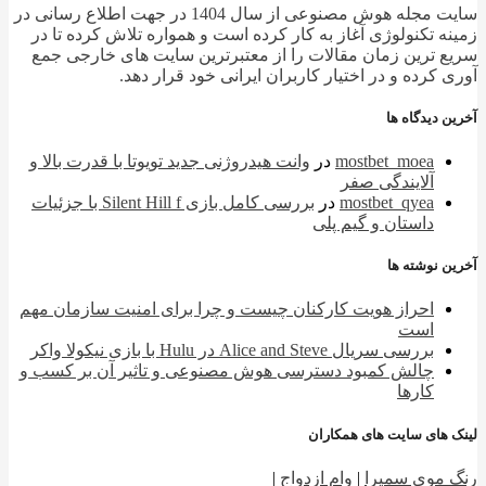
سایت مجله هوش مصنوعی از سال 1404 در جهت اطلاع رسانی در
ه تکنولوژی آغاز به کار کرده است و همواره تلاش کرده تا در
 ترین زمان مقالات را از معتبرترین سایت های خارجی جمع
 کرده و در اختیار کاربران ایرانی خود قرار دهد.
 دیدگاه ها
mostbet_moea
در
وانت هیدروژنی جدید تویوتا با قدرت بالا و
آلایندگی صفر
mostbet_qyea
در
بررسی کامل بازی Silent Hill f با جزئیات
داستان و گیم پلی
 نوشته ها
احراز هویت کارکنان چیست و چرا برای امنیت سازمان مهم
است
بررسی سریال Alice and Steve در Hulu با بازی نیکولا واکر
چالش کمبود دسترسی هوش مصنوعی و تاثیر آن بر کسب و
کارها
 های سایت های همکاران
 موی سمیرا
|
وام ازدواج
|