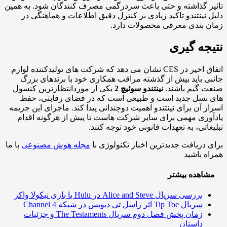
ر گذاشته و حتی باعث سردرگمی مصرف کنندگان شود. به همین
 نینتندو تاکید زیادی بر کنترل دقیق اطلاعات و هماهنگی در
 بندی معرفی محصولات دارد.
جه گیری
اتفاق اخیر در CES نشان می دهد که شرکت های تولیدکننده لوازم
ی باید بیش از گذشته مراقب همکاری خود با برندهای بزرگ
 گیم باشند.
نینتندو سوئیچ 2
یکی از موردانتظارترین کنسول
نسل جدید است و طبیعی است که در فضای رقابتی، حفظ
ر آن برای نینتندو اهمیت دوچندانی پیدا کند. ماجرای این جریمه
وری مهمی برای سایر شرکت هاست تا پیش از هرگونه اقدام
غاتی، به تعهدات قانونی خود توجه کنند.
 دریافت جدیدترین اخبار تکنولوژی با
مجله هوش مصنوعی
با ما
ه باشید
اهده بیشتر
بررسی سریال Alice and Steve در Hulu با بازی نیکولا واکر
سریال Tip Toe اثر راسل تی دیویس در شبکه Channel 4
زمان پخش فصل دوم سریال The Testaments و جزئیات
داستان