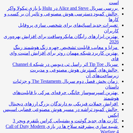
است
بررسی سریال Alice and Steve در Hulu با بازی نیکولا واکر
چالش کمبود دسترسی هوش مصنوعی و تاثیر آن بر کسب و
کارها
تغییرات جدید اسپاتیفای برای شخصی سازی پروفایل
کاربران
بهترین ابزارهای رایگان مایکروسافت برای افزایش بهره‌وری
2026
مزایا و معایب قابلیت تشخیص چهره زنگ هوشمند رینگ
بهترین کاربرد شبکه مهمان روتر برای افزایش امنیت وای
فای
سریال Tip Toe اثر راسل تی دیویس در شبکه Channel 4
چالش‌های گسترش هوش مصنوعی و مدیریت
زیرساخت‌های آن
زمان پخش فصل دوم سریال The Testaments و جزئیات
داستان
بهترین اسپرسوساز خانگی حرفه‌ای مرکی با قابلیت‌های
هوشمند
افزایش حملات فیزیکی به دارندگان بزرگ ارزهای دیجیتال
چالش کمبود تراشه در مسیر هوش مصنوعی فضایی اسپیس
ایکس
کارت های جدید گوئنت و پشتیبانی کراس پلتفرم ویچر 3
شبیه سازی پیشرفته سلاح ها در بازی Call of Duty Modern
Warfare 4