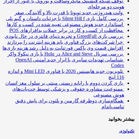
توقف شبکه فیشینگ مایکروسافت و یوروپل با عبور از احراز
هویت دو مرحله‌ای
وانت هیدروژنی جدید تویوتا با قدرت بالا و آلایندگی صفر
بررسی کامل بازی Silent Hill f با جزئیات داستان و گیم پلی
استاندارد جدید هوش مصنوعی تعبیه شده در کسب و کارها
محافظت از کسب و کار در برابر حملات بدافزارهای POS
بررسی بازی GreedFall و تجربه دنیای فانتزی در حال نابودی
چرا شرکت‌های بزرگ فناوری باید هزینه اینترنت را بپردازند
افزایش قیمت وی باکس فورتنایت به دلیل رشد هزینه بازی‌ها
بررسی سریال Alice and Steve در Hulu با بازی نیکولا واکر
شناسایی تهدیدات سایبری با ابزار جدید امنیتی OpenAI
Codex
تلویزیون جدید هایسنس 2026 با فناوری Mini LED و اندازه
116 اینچ
بازی کردن دووم با رایانه زیستی مبتنی بر سلول مغز انسان
ممنوعیت مشاوره حقوقی و پزشکی توسط چت‌بات‌های
هوش مصنوعی
همگام‌سازی دوطرفه گارمین و پلتون برای پایش دقیق
تناسب‌اندام
تر بخوانید
ولوژی