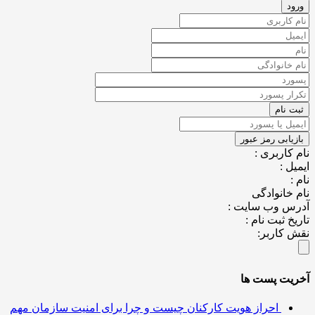
کاربری :
ل :
خانوادگی
س وب سایت :
خ ثبت نام :
کاربر:
یت پست ها
احراز هویت کارکنان چیست و چرا برای امنیت سازمان مهم