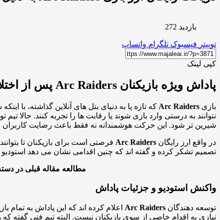
بازدید 272
توییتر
فیسبوک
تلگرام
واتساپ
کپی لینک
پاداش ویژه بازیکنان Arc Raiders پس از اختلالات سرور
بازی
Arc Raiders
که تازه پا به دنیای بتل های آنلاین گذاشته، با ا
نتوانند به درستی وارد بازی شوند یا رقابت ها را تجربه کنند. حالا تیم
شیرین تر شود. این حرکت هوشمندانه نه فقط باعث رضایت کاربران شد،
در واقع ارز رایگان
Arc Raiders
فرصتی است برای بازیکنان تا بتوانند 
تصمیم تشکر کرده و گفته اند که چنین اقدامی نشان می دهد استودیو با
مطالعه مقاله قبلی در دست
واکنش استودیو و جزئیات پاداش
توسعه دهندگان
Arc Raiders
اعلام کرده اند که این پاداش به تمام ب
نیازی به اقدام خاصی از سوی بازیکنان نیست. البته تیم فنی گفته که