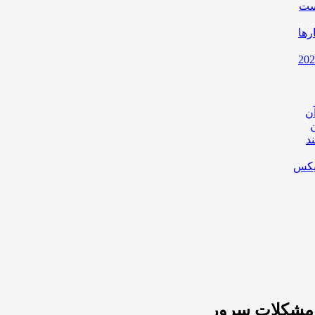
است
رها
ن
د
یکس