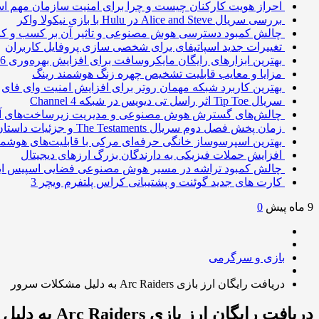
احراز هویت کارکنان چیست و چرا برای امنیت سازمان مهم 
بررسی سریال Alice and Steve در Hulu با بازی نیکولا واکر
چالش کمبود دسترسی هوش مصنوعی و تاثیر آن بر کسب و کا
تغییرات جدید اسپاتیفای برای شخصی سازی پروفایل کاربران
بهترین ابزارهای رایگان مایکروسافت برای افزایش بهره‌وری 2026
مزایا و معایب قابلیت تشخیص چهره زنگ هوشمند رینگ
بهترین کاربرد شبکه مهمان روتر برای افزایش امنیت وای فای
سریال Tip Toe اثر راسل تی دیویس در شبکه Channel 4
چالش‌های گسترش هوش مصنوعی و مدیریت زیرساخت‌های آ
زمان پخش فصل دوم سریال The Testaments و جزئیات داستان
بهترین اسپرسوساز خانگی حرفه‌ای مرکی با قابلیت‌های هوشمن
افزایش حملات فیزیکی به دارندگان بزرگ ارزهای دیجیتال
چالش کمبود تراشه در مسیر هوش مصنوعی فضایی اسپیس ا
کارت های جدید گوئنت و پشتیبانی کراس پلتفرم ویچر 3
9 ماه پیش
0
بازی و سرگرمی
دریافت رایگان ارز بازی Arc Raiders به دلیل مشکلات سرور
دریافت رایگان ارز بازی Arc Raiders به دلیل مشکلات سرور