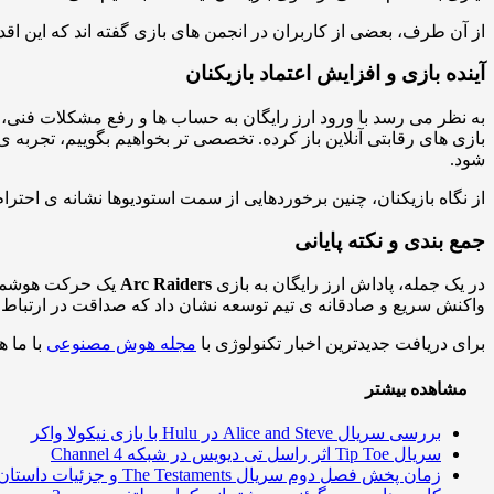
از آن طرف، بعضی از کاربران در انجمن های بازی گفته اند که این اقدا
آینده بازی و افزایش اعتماد بازیکنان
به نظر می رسد با ورود ارز رایگان به حساب ها و رفع مشکلات فنی، 
بازی های رقابتی آنلاین باز کرده. تخصصی تر بخواهیم بگوییم، تجربه 
شود.
از نگاه بازیکنان، چنین برخوردهایی از سمت استودیوها نشانه ی احت
جمع بندی و نکته پایانی
در یک جمله، پاداش ارز رایگان به بازی
Arc Raiders
یک حرکت هوشمندان
واکنش سریع و صادقانه ی تیم توسعه نشان داد که صداقت در ارتباط 
برای دریافت جدیدترین اخبار تکنولوژی با
مجله هوش مصنوعی
با ما ه
مشاهده بیشتر
بررسی سریال Alice and Steve در Hulu با بازی نیکولا واکر
سریال Tip Toe اثر راسل تی دیویس در شبکه Channel 4
زمان پخش فصل دوم سریال The Testaments و جزئیات داستان