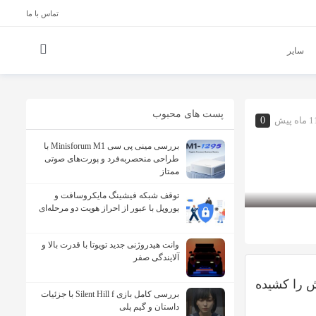
تماس با ما
سایر
پست های محبوب
ماه پیش
0
بررسی مینی پی ‌سی Minisforum M1 با
طراحی منحصربه‌فرد و پورت‌های صوتی
ممتاز
توقف شبکه فیشینگ مایکروسافت و
یوروپل با عبور از احراز هویت دو مرحله‌ای
وانت هیدروژنی جدید تویوتا با قدرت بالا و
آلایندگی صفر
تظارش را کشیده
بررسی کامل بازی Silent Hill f با جزئیات
داستان و گیم پلی