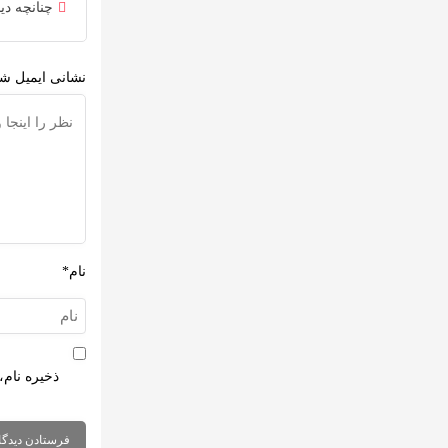
چنانچه دی
نشانی ایمیل شم
نام*
ذخیره نام،