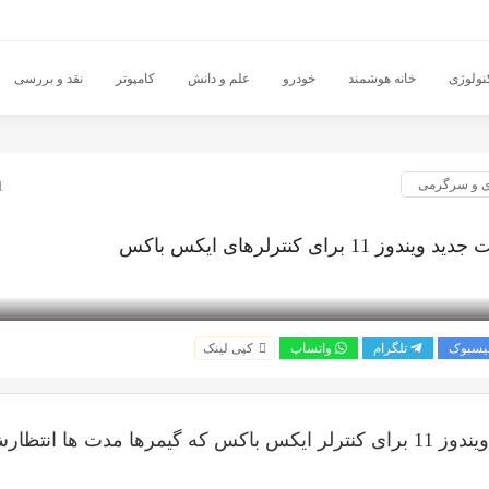
نولوژی
خانه هوشمند
خودرو
علم و دانش
کامپوتر
نقد و بررسی
ی و سرگرمی
11 
ز 11 برای کنترلرهای ایکس باکس
یسبوک
تلگرام
واتساپ
کپی لینک
قابلیت تازه ویندوز 11 برای کنترلر ایکس باکس که گیمرها مدت ها ان