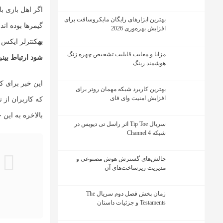
اگر اهل بازی ب
بهترین ابزارهای رایگان مایکروسافت برای
گیمرها بوده ان
افزایش بهره‌وری 2026
به
کنترلر ایکس 
مزایا و معایب قابلیت تشخیص چهره زنگ
شود ارتباط بین
وی
هوشمند رینگ
این خبر برای ک
بهترین کاربرد شبکه مهمان روتر برای
افزایش امنیت وای فای
که کاربران از 
بالاخره به این
سریال Tip Toe اثر راسل تی دیویس در
شبکه Channel 4
چالش‌های گسترش هوش مصنوعی و
مدیریت زیرساخت‌های آن
زمان پخش فصل دوم سریال The
Testaments و جزئیات داستان