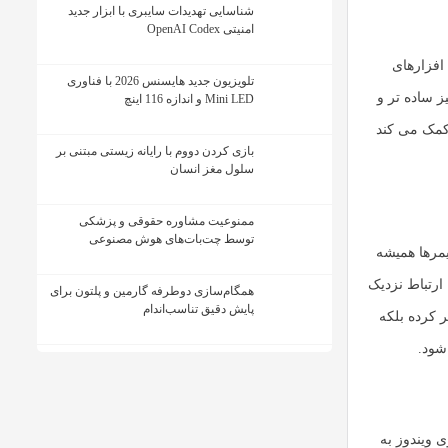
شناسایی تهدیدات سایبری با ابزار جدید
امنیتی OpenAI Codex
 افزارهای
تلویزیون جدید هایسنس 2026 با فناوری
ز ساده تر و
Mini LED و اندازه 116 اینچ
 کمک می کند
بازی کردن دووم با رایانه زیستی مبتنی بر
سلول مغز انسان
ممنوعیت مشاوره حقوقی و پزشکی
توسط چت‌بات‌های هوش مصنوعی
مرها همیشه
ارتباط نزدیک
همگام‌سازی دوطرفه گارمین و پلتون برای
پایش دقیق تناسب‌اندام
ر کرده بلکه
شود.
 ویندوز به