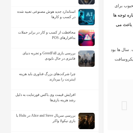
حبوب برای
استاندارد جدید هوش مصنوعی تعبیه شده
ره توجه ها
در کسب و کارها
 باعث می
محافظت از کسب و کار در برابر حملات
بدافزارهای POS
 سال ها بود
بررسی بازی GreedFall و تجربه دنیای
فانتزی در حال نابودی
ایکروسافت
چرا شرکت‌های بزرگ فناوری باید هزینه
اینترنت را بپردازند
افزایش قیمت وی باکس فورتنایت به دلیل
رشد هزینه بازی‌ها
بررسی سریال Alice and Steve در Hulu با
بازی نیکولا واکر