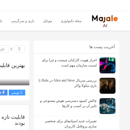
مجله تکنولوژی
موبایل
بازی و سرگرمی
تک
آخریت پست ها
باز
احراز هویت کارکنان چیست و چرا برای
بهترین قابلیت جدید ویندو
امنیت سازمان مهم است
بازدید 292
بررسی سریال Alice and Steve در Hulu با
بازی نیکولا واکر
توییتر
ف
چالش کمبود دسترسی هوش مصنوعی و
تاثیر آن بر کسب و کارها
تغییرات جدید اسپاتیفای برای شخصی
بودند
سازی پروفایل کاربران