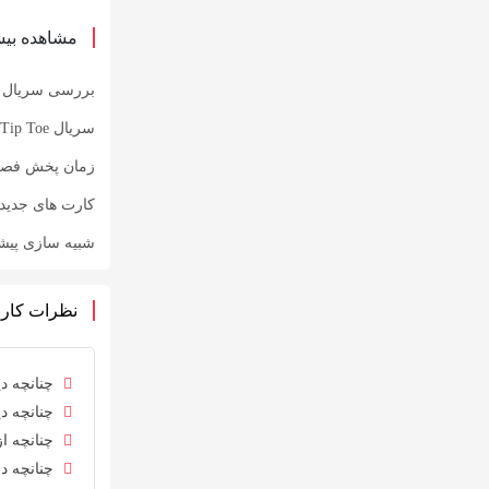
مشاهده بیش
بررسی سریال Alice and Steve در Hulu با بازی نیکولا واک
سریال Tip Toe اثر راسل تی دیویس در شبکه Channel 4
زمان پخش فصل دوم سریال ments
کارت های جدید 
شبیه سازی پیشرفته سلاح ها 
نظرات کارب
چنانچه دی
چنانچه دی
چنانچه از
چنانچه در