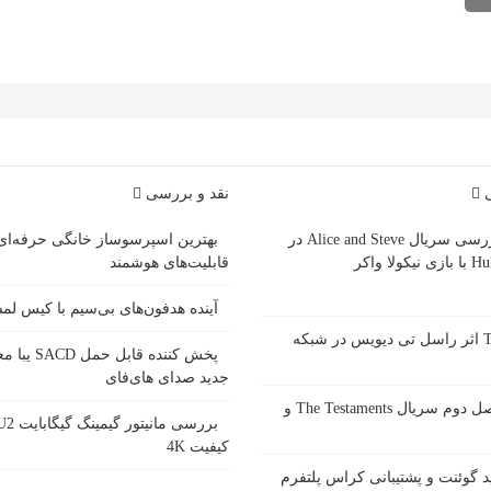
ی
نقد و بررسی
بررسی سریال Alice and Steve در
بهترین اسپرسوساز خانگی حرفه‌ای
ازی نیکولا واکر
قابلیت‌های هوشمند
آینده هدفون‌های بی‌سیم با کیس ل
سریال Tip Toe اثر راسل تی دیویس در شبکه
پخش کننده قاب
جدید صدای های‌فای
زمان پخش فصل دوم سریال The Testaments و
کیفیت 4K
 گوئنت و پشتیبانی کراس پلتفرم