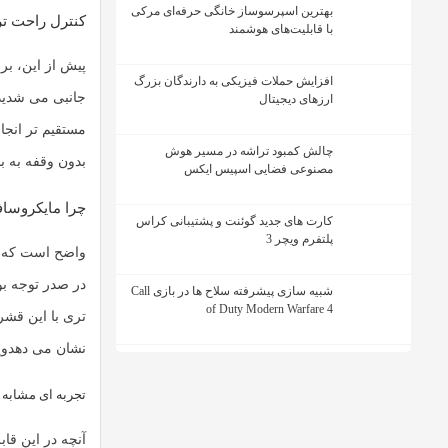
بهترین اسپرسوساز خانگی حرفه‌ای مرکی
کنترل راحت تر
با قابلیت‌های هوشمند
پیش از این، برا
افزایش حملات فیزیکی به دارندگان بزرگ
جانبی می شدید 
ارزهای دیجیتال
مستقیم تر انجا
چالش کمبود تراشه در مسیر هوش
بدون وقفه به ب
مصنوعی فضایی اسپیس ایکس
چرا مایکروساف
کارت های جدید گوئنت و پشتیبانی کراس
پلتفرم ویچر 3
واضح است که م
در صدر توجه بو
شبیه سازی پیشرفته سلاح ها در بازی Call
of Duty Modern Warfare 4
تری با این قشر
نشان می دهد
وی
تجربه ای مشابه
آنچه در این قا