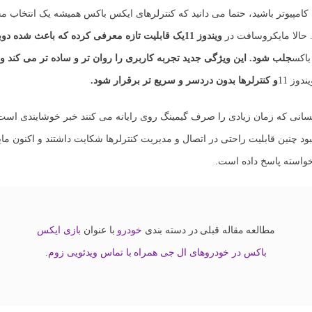
ا کامپیوتر باشید، حتما می دانید که کنترلرهای ایکس باکس همیشه یک انتخاب م
د. حالا مایکروسافت در
ویندوز 11
یک قابلیت تازه معرفی کرده که باعث شده دوبا
باکس
جلب شود. این ویژگی جدید تجربه کاربری را روان تر و ساده تر می کند و
ندوز 11
و کنترلرها بدون دردسر و سریع تر برقرار شود.
سانی که زمان زیادی را صرف گیمینگ روی رایانه می کنند خبر خوشایندی است.
نبود چنین قابلیت راحتی در اتصال و مدیریت کنترلرها شکایت داشتند و اکنون م
 خواسته پاسخ داده است.
مطالعه مقاله قبلی در دسته بندی
خودرو
با عنوان
بازی ایکس
باکس در خودروهای ال جی همراه با تماس ویدئویی زوم
.